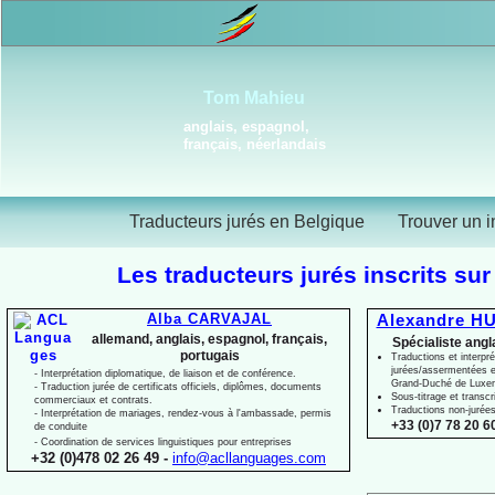
Tom Mahieu
anglais, espagnol,
français, néerlandais
Traducteurs jurés en Belgique
Trouver un i
Les traducteurs jurés inscrits sur
Alba CARVAJAL
Alexandre HU
allemand, anglais, espagnol, français,
Spécialiste angl
portugais
Traductions et interpré
jurées/assermentées e
-
Interprétation diplomatique, de liaison et de conférence.
Grand-
Duché de Luxe
-
Traduction jurée de certificats officiels, diplômes, documents
Sous-
titrage et transcr
commerciaux et contrats.
Traductions non-
jurée
-
Interprétation de mariages, rendez-
vous à l'ambassade, permis
+33 (0)7 78 20 60
de conduite
-
Coordination de services linguistiques pour entreprises
+32 (0)478 02 26 49 -
info@acllanguages.com