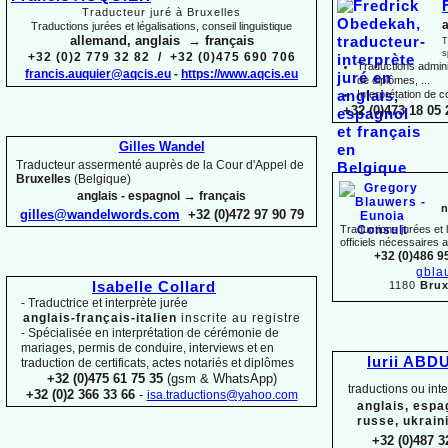
Traducteur juré à Bruxelles
a
Traductions jurées et légalisations, conseil linguistique
allemand, anglais → français
T
s
+32 (0)2 779 32 82 / +32 (0)475 690 706
Traductions adminis
francis.auquier@aqcis.eu
-
https://www.aqcis.eu
de diplômes, ...
Interprétation de c
+32 (0)473 18 05 
Gilles Wandel
Traducteur assermenté auprès de la Cour d'Appel de
Bruxelles
(Belgique)
→
anglais -
espagnol
français
n
gilles@wandelwords.com
+32 (0)472 97 90 79
Traductions jurées et
officiels nécessaires 
+32 (0)486 9
gbla
1180
Brux
Isabelle Collard
-
Traductrice et interprète jurée
anglais-
français-
italien
inscrite au registre
-
Spécialisée en interprétation de cérémonie de
mariages, permis de conduire, interviews et en
Iurii ABD
traduction de certificats, actes notariés et diplômes
+32 (0)475 61 75 35
(gsm & WhatsApp)
traductions ou int
+32 (0)2 366 33 66
-
isa.traductions@yahoo.com
anglais, espa
russe, ukrain
+32 (0)487 3