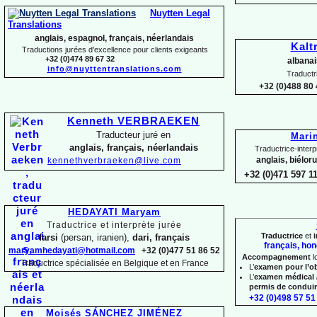
Nuytten Legal
Translations
anglais, espagnol, français, néerlandais
Kalt
Traductions jurées d'excellence pour clients exigeants
+32 (0)474 89 67 32
albanai
info@nuyttentranslations.com
Traductr
+32 (0)488 80 
Kenneth VERBRAEKEN
Traducteur juré en
Mari
anglais, français, néerlandais
Traductrice-
interp
anglais, biélor
kennethverbraeken@live.com
+32 (0)471 597 1
HEDAYATI Maryam
Traductrice et interprète jurée
Traductrice
et
i
farsi
(persan, iranien),
dari, français
français, hon
maryamhedayati@hotmail.com
+32 (0)477 51 86 52
Accompagnement
l
Traductrice spécialisée en Belgique et en France
L’
examen pour l’o
L’
examen médical 
permis de condui
+32 (0)498 57 51 
Moisés SÁNCHEZ JIMÉNEZ