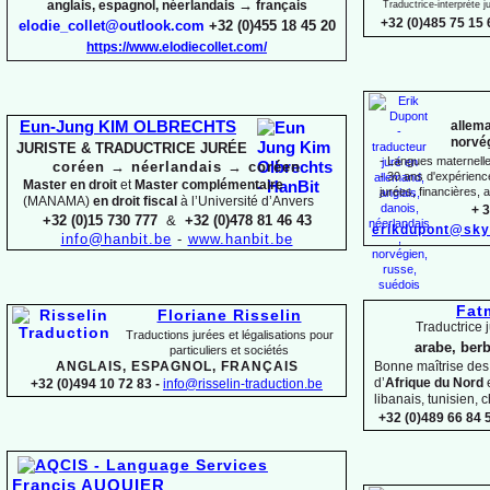
→
anglais, espagnol, néerlandais
français
Traductrice-
interprète 
+32 (0)485 75 15 
elodie_collet@outlook.com
+32 (0)455 18 45 20
https://www.elodiecollet.com/
allema
Eun-
Jung KIM OLBRECHTS
norvég
JURISTE & TRADUCTRICE JURÉE
-
Langues maternelles
coréen
→
néerlandais
→
coréen
-
30 ans d'expérience 
Master en droit
et
Master complémentaire
jurées, financières, a
(MANAMA)
en droit fiscal
à l’Université d’Anvers
+ 3
+32 (0)15 730 777
&
+32 (0)478 81 46 43
erikdupont@sky
info@hanbit.be
-
www.hanbit.be
Fat
Floriane Risselin
Traductrice j
Traductions jurées et légalisations
pour
arabe, berb
particuliers et sociétés
ANGLAIS, ESPAGNOL, FRANÇAIS
Bonne maîtrise de
d’
Afrique du Nord
+32 (0)494 10 72 83 -
info@risselin-
traduction.be
libanais, tunisien, c
+32 (0)489 66 84 5
Francis AUQUIER