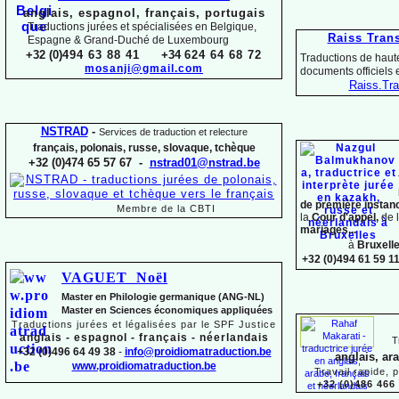
anglais, espagnol, français, portugais
Traductions jurées et spécialisées en Belgique,
Raiss Tran
Espagne & Grand-
Duché de Luxembourg
+32 (0)
494 63 88 41
+34
624 64 68 72
Traductions de haute
mosanji@gmail.com
documents officiels
Raiss.
Tra
NSTRAD
-
Services de traduction et relecture
français, polonais, russe, slovaque,
tchèque
+32 (0)474 65 57 67 -
nstrad01@nstrad.be
de première instan
Membre de la CBTI
la
Cour d'appel,
de 
mariages...
à
Bruxell
+32 (0)494 61 59 1
VAGUET Noël
Master en Philologie germanique (ANG-
NL)
Master en Sciences économiques appliquées
Traductions jurées et légalisées par le SPF Justice
anglais -
espagnol -
français -
néerlandais
T
+32 (0)496 64 49 38
-
info@proidiomatraduction.be
anglais, ar
www.proidiomatraduction.be
Travail rapide, 
+32 (0)486 466