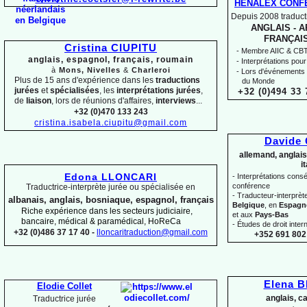
HENALEX CONF
Depuis 2008 traducti
ANGLAIS -
AR
FRANÇAIS
Cristina CIUPITU
-
Membre AIIC & CBTI,
anglais, espagnol, français, roumain
-
Interprétations pour
à
Mons, Nivelles
&
Charleroi
-
Lors d'événements 
Plus de 15 ans d'expérience dans les
traductions
du Monde
jurées
et
spécialisées
, les
interprétations jurées
,
+32 (0)494 33 
de
liaison
, lors de réunions d'affaires,
interviews
...
+32 (0)470 133 243
cristina.isabela.ciupitu@gmail.com
Davide
allemand, anglais
i
Edona LLONCARI
-
Interprétations conséc
conférence
Traductrice-
interprète jurée ou spécialisée en
-
Traducteur-
interprè
albanais, anglais, bosniaque, espagnol, français
Belgique
, en
Espagn
Riche expérience dans les secteurs judiciaire,
et aux
Pays-
Bas
bancaire, médical & paramédical, HoReCa
-
Études de droit intern
+32 (0)486 37 17 40 -
lloncaritraduction@gmail.com
+352 691 802 
Elena 
Elodie Collet
anglais, c
Traductrice jurée