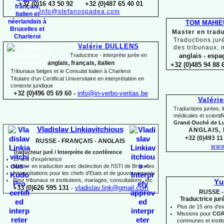
+32 (0)16 43 50 92 +32 (0)487 65 40 01
info@stefanospadea.com
TOM MAHIE
Master en tradu
Traductions jur
Valérie DULLENS
des tribunaux, 
Traductrice -
interprète jurée en
anglais -
espag
anglais, français, italien
+32 (0)485 94 88 6
Tribunaux belges et le Consulat Italien à Charleroi
Titulaire d'un Certificat Universitaire en interprétation en
contexte juridique
+32 (0)496 05 69 60 -
info@in-
verbo-
veritas.be
Valéri
Traductions jurées, l
médicales et scienti
Grand-
Duché de 
Vladislav Linkiavitchious
ANGLAIS,
+32 (0)493 11 
RUSSE -
FRANÇAIS -
ANGLAIS
www
Traducteur juré / Interprète de conférence
15 ans d'expérience
Master en traduction avec distinction de l'ISTI de Bruxelles
Interprétations pour les chefs d'Etats et de gouvernements
Pour
tribunaux
et institutions
, mariages, consultations, etc.
Yu
+33 (0)626 595 131
-
vladislav.link@gmail.com
RUSSE -
Traductrice jur
Plus de 15 ans d'e
Missions pour
CG
communes et institut