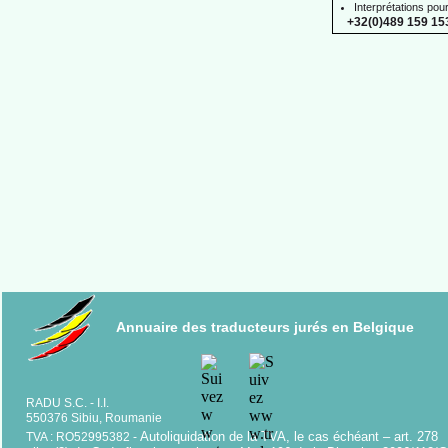
Interprétations pou
+32(0)489 159 153
Annuaire des traducteurs jurés en Belgique
RADU S.C. -
I.I.
550376 Sibiu, Roumanie
Autoliquidation de la TVA, le cas échéant – art. 278
TVA : RO52995382 -