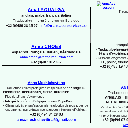
Amal BOUALGA
Traduct
anglais, arabe, français, italien
Traductrice-
interprète jurée en Belgique
+32 (0)489 28 15 07 -
info@translationservices.be
françai
Anna CROES
-
Traductrice-
interprè
espagnol, français, italien, néerlandais
20 ans d'expérienc
anna.croes@karmatraduction.com
-
Missions exigeantes &
CCE
,
police,
tribun
+32 (0)487 012 032
+32 (0)483 19 43
Anna Mochtchevitina
AN
anglais,
-
Traductrice et interprète jurée et spécialisée en :
biélorusse, néerlandais, russe, ukrainien
Traducteur et
-
Plus de 15 ans d'expérience
ANGLAIS -
B
-
Interprète jurée en Belgique et aux Pays-
Bas
NÉERLANDA
-
Clients privés et professionnels, traduction de tous types de
-
Membre AIIC & CBTI,
documents, interprétation pendant des réunions officielles...
aux institutions de l
+32 (0)474 84 28 03
-
Interprétations pour
anna.mochtchevitina@gmail.com
+32 (0)494 03 
ww