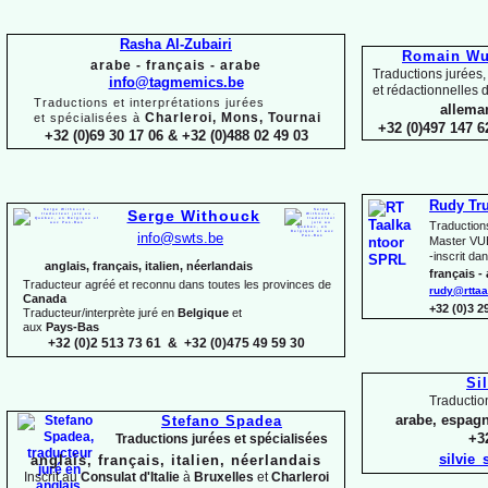
Rasha Al-
Zubairi
Romain Wui
arabe -
français -
arabe
Traductions jurées,
info@tagmemics.be
et rédactionnelles d
Traductions et interprétations jurées
alleman
Charleroi, Mons, Tournai
et spécialisées à
+32 (0)497 147 6
+32 (0)69 30 17 06 & +32 (0)488 02 49 03
Rudy Tr
Serge Withouck
Traduction
info@swts.be
Master VUB
-
inscrit dan
anglais, français, italien, néerlandais
français -
Traducteur agréé et reconnu dans toutes les provinces de
rudy@rttaa
Canada
+32 (0)3 
Traducteur/interprète juré en
Belgique
et
aux
Pays-
Bas
+32 (0)2 513 73 61 & +32 (0)475 49 59 30
Si
Traductio
arabe, espagn
Stefano Spadea
+32
Traductions jurées et spécialisées
silvie
anglais, français, italien, néerlandais
Inscrit au
Consulat
d'Italie
à
Bruxelles
et
Charleroi