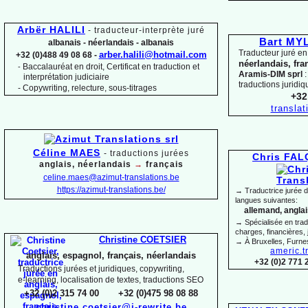
Arbër HALILI
-
traducteur-
interprète juré
Bart M
albanais -
néerlandais -
albanais
Traducteur juré en
arber.halili@hotmail.com
+32 (0)488 49 08 68 -
néerlandais, fra
Baccalauréat en droit, Certificat en traduction et
-
Aramis-
DIM sprl
:
interprétation judiciaire
traductions juridiq
-
Copywriting, relecture, sous-
titrages
+32
transla
Céline MAES
-
t
raductions jurées
Chris FA
anglais, néerlandais
→
français
celine.maes@azimut-
translations.be
https://azimut-
translations.be/
→ Traductrice jurée 
langues suivantes:
allemand, anglais
→ Spécialisée en trad
charges, financières, 
Christine COETSIER
→ À Bruxelles, Furne
americ.t
anglais, espagnol, français, néerlandais
+32 (0)2 771 
Traductions jurées et juridiques, copywriting,
e-
learning, localisation de textes, traductions SEO
+32 (0)2 315 74 00 +32 (0)475 98 08 88
christine.coetsier@i-
rewrite.be