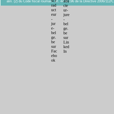
alin. (2) du Code fiscal roumain; art. 44 et 196 de la Directive 2006/112/