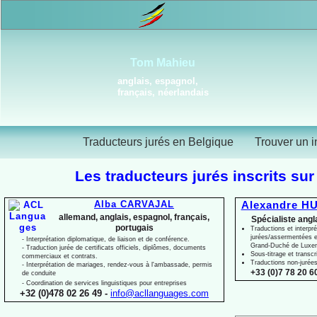
Tom Mahieu
anglais, espagnol,
français, néerlandais
Traducteurs jurés en Belgique
Trouver un i
Les traducteurs jurés inscrits sur
Alba CARVAJAL
Alexandre HU
allemand, anglais, espagnol, français,
Spécialiste angl
portugais
Traductions et interpré
jurées/assermentées e
-
Interprétation diplomatique, de liaison et de conférence.
Grand-
Duché de Luxe
-
Traduction jurée de certificats officiels, diplômes, documents
Sous-
titrage et transcr
commerciaux et contrats.
Traductions non-
jurée
-
Interprétation de mariages, rendez-
vous à l'ambassade, permis
+33 (0)7 78 20 60
de conduite
-
Coordination de services linguistiques pour entreprises
+32 (0)478 02 26 49 -
info@acllanguages.com