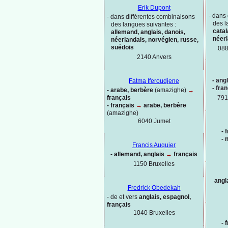
Erik Dupont
-
dans 
-
dans différentes combinaisons
des l
des langues suivantes :
catal
allemand, anglais, danois,
néer
néerlandais, norvégien, russe,
suédois
088
2140 Anvers
-
angl
Fatma Iferoudjene
-
fran
-
arabe, berbère
(amazighe)
→
français
791
-
français
→
arabe, berbère
(amazighe)
6040 Jumet
-
f
-
n
Francis Auquier
-
allemand, anglais
→
français
1150
Bruxelles
angl
Fredrick Obedekah
-
de et vers
anglais, espagnol,
français
1040 Bruxelles
-
f