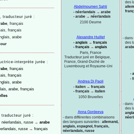
des l
allem
Abdelmoumen Sahli
franç
-
néerlandais
→
arabe
-
arabe
→
néerlandais
,
traducteur juré :
2100 Deurne
rabe
, français
ais, français
nglais, arabe
Alexandre Huillet
-
dans 
-
anglais
→
français
des l
dour
-
français
→
anglais
arabe
Paris, France
Traducteur juré en Belgique,
France, Grand-
Duché de
uctrice-
interprète jurée :
Luxembourg et Royaume-
Uni
rabe
, français
-
a
ais, français
-
f
Andrea Di Paoli
glais, arabe
-
italien
→
français
ais, arabe, français
-
français
→
italien
lles
1050 Bruxelles
-
dans 
des l
Anna Gordeeva
angla
traducteur juré :
-
dans différentes combinaisons
néerl
des langues suivantes :
allemand,
n, néerlandais, russe
→
arabe
anglais, espagnol, français,
néerlandais, russe
→
français
néerlandais, russe