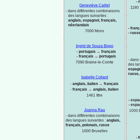
-
n
Geneviève Caillet
1180 
-
dans différentes combinaisons
des langues suivantes :
anglais, espagnol, français,
néerlandais
-
franç
7000 Mons
-
russe
Ingrid de Souza Bispo
-
portugais
→
français
-
français
→
portugais
-
dans 
7090 Braine-
le-
Comte
des la
espagn
russe,
Isabelle Collard
-
anglais, italien
→
français
-
français
→
anglais, italien
1461 Ittre
-
espag
-
espag
Joanna Rau
1000 
-
dans différentes combinaisons
des langues suivantes :
anglais,
français, polonais, russe
1000
Bruxelles
-
f