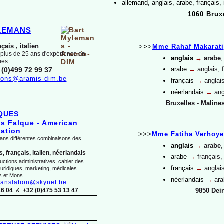
allemand, anglais, arabe, français, 
1060 Brux
YLEMANS
nçais ,
italien
>>>
Mme Rahaf Makarati
 plus de 25 ans d'expérience en
anglais
→
arabe
,
ues.
arabe
→
anglais, 
 (0)499 72 99 37
tions@aramis-
dim.be
français
→
anglai
néerlandais
→
ang
Bruxelles -
Malines
LQUES
>>>
Mme Fatiha Verhoye
dans différentes combinaisons des
anglais
→
arabe
,
, français, italien, néerlandais
arabe
→
français,
uctions administratives, cahier des
français
→
anglai
juridiques, marketing, médicales
s et Mons
néerlandais
→
ara
ranslation@skynet.be
26 04
&
+32 (0)475 53 13 47
9850 Dei