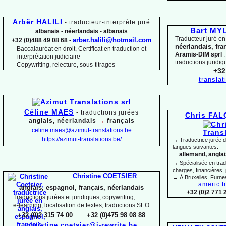
Arbër HALILI
-
traducteur-
interprète juré
Bart M
albanais -
néerlandais -
albanais
Traducteur juré en
arber.halili@hotmail.com
+32 (0)488 49 08 68 -
néerlandais, fra
Baccalauréat en droit, Certificat en traduction et
-
Aramis-
DIM sprl
:
interprétation judiciaire
traductions juridiq
-
Copywriting, relecture, sous-
titrages
+32
transla
Céline MAES
-
t
raductions jurées
Chris FA
anglais, néerlandais
→
français
celine.maes@azimut-
translations.be
https://azimut-
translations.be/
→ Traductrice jurée 
langues suivantes:
allemand, anglais
→ Spécialisée en trad
charges, financières, 
Christine COETSIER
→ À Bruxelles, Furne
americ.t
anglais, espagnol, français, néerlandais
+32 (0)2 771 
Traductions jurées et juridiques, copywriting,
e-
learning, localisation de textes, traductions SEO
+32 (0)2 315 74 00 +32 (0)475 98 08 88
christine.coetsier@i-
rewrite.be