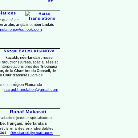
slations
 qualité de
 en
arabe, anglais
et
néerlandais
nslations@outlook.com
Nazgul BALMUKHANOVA
kazakh, néerlandais, russe
Traductions jurées, spécialisées et
interprétations près des
Tribunaux
ce,
de la
Chambre du Conseil,
de
la
Cour d'assises,
lors
de
es
et en
région Flamande
1
-
nazgul.translation@gmail.com
Rahaf Makarati
raductions jurées et spécialisées en
abe, français, néerlandais
précis et à des prix abordables
 364
-
Rmakarati@gmail.com