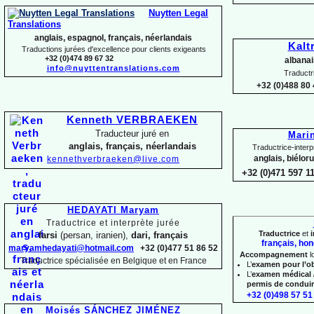
Nuytten Legal
Translations
anglais, espagnol, français, néerlandais
Kalt
Traductions jurées d'excellence pour clients exigeants
+32 (0)474 89 67 32
albanai
info@nuyttentranslations.com
Traductr
+32 (0)488 80 
Kenneth VERBRAEKEN
Traducteur juré en
Mari
anglais, français, néerlandais
Traductrice-
interp
anglais, biélor
kennethverbraeken@live.com
+32 (0)471 597 1
HEDAYATI Maryam
Traductrice et interprète jurée
Traductrice
et
i
farsi
(persan, iranien),
dari, français
français, hon
maryamhedayati@hotmail.com
+32 (0)477 51 86 52
Accompagnement
l
Traductrice spécialisée en Belgique et en France
L’
examen pour l’o
L’
examen médical 
permis de condui
+32 (0)498 57 51 
Moisés SÁNCHEZ JIMÉNEZ