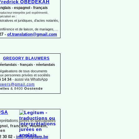
Fredrick OBEDEKAH
nglais -
espagnol -
français
raducteur-
interprète juré expérimenté,
pécialisé en :
tratives et juridiques, d'actes notariés,
onférence et de liaison, de mariages, ...
27 -
of.translation@gmail.com
GREGORY BLAUWERS
éerlandais -
français -
néerlandais
 légalisations de tous documents
aux personnes privées et sociétés
5 14 34
-
aussi via WhatsApp
uwers@gmail.com
elles
& 8400
Oostende
USA
erprétations jurées et spécialisées
gnol, français, roumain,
ien
2 30 02 -
info@legitum.be