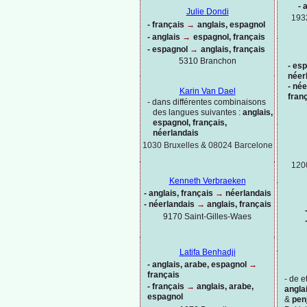
-
a
Julie Dondi
193
-
français
→
anglais, espagnol
-
anglais
→
espagnol, français
-
espagnol
→
anglais, français
5310 Branchon
-
esp
néer
-
née
Karin Van Dael
fran
-
dans différentes combinaisons
des langues suivantes :
anglais,
espagnol, français,
néerlandais
1030 Bruxelles & 08024 Barcelone
120
Kenneth Verbraeken
-
anglais, français
→
néerlandais
-
néerlandais
→
anglais, français
9170 Saint-
Gilles-
Waes
Latifa Benhadji
-
anglais, arabe, espagnol
→
français
-
de et
-
français
→
anglais, arabe,
anglai
espagnol
&
pen