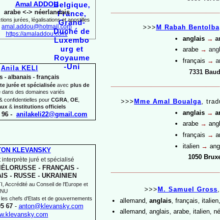
Amal ADDOU
arabe <-
> néerlandais
ions jurées, légalisations et apostilles
amal.addou@hotmail.com
>>>
M Rabah Bentolba
https://amaladdou.com/
anglais
→
a
arabe
→
angl
français
→
a
Anila KELI
7331 Bau
s -
albanais -
français
te jurée et spécialisée
avec
plus de
e
dans des domaines variés
 confidentielles pour
CGRA
,
OE
,
>>>
Mme Amal Boualga
,
trad
aux
&
institutions officiels
anglais
→
a
 96 -
anilakeli22@gmail.com
arabe
→
angl
français
→
an
italien
→
angl
TON KLEVANSKY
1050
Bruxe
 interprète juré et spécialisé
IÉLORUSSE -
FRANÇAIS -
IS -
RUSSE -
UKRAINIEN
 Accrédité au Conseil de l'Europe et
>>>
M. Samuel Gross
,
'ONU
 les chefs d'Etats et de gouvernements
allemand,
anglais
, français, italie
05 67
-
anton@klevansky.com
allemand, anglais, arabe, italien, 
w.klevansky.com