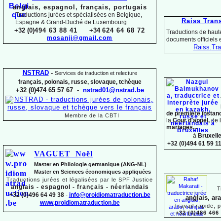
anglais, espagnol, français, portugais
Traductions jurées et spécialisées en Belgique,
Raiss Tran
Espagne & Grand-
Duché de Luxembourg
+32 (0)
494 63 88 41
+34
624 64 68 72
Traductions de haute
mosanji@gmail.com
documents officiels
Raiss.
Tra
NSTRAD
-
Services de traduction et relecture
français, polonais, russe, slovaque,
tchèque
+32 (0)474 65 57 67 -
nstrad01@nstrad.be
de première instan
Membre de la CBTI
la
Cour d'appel,
de 
mariages...
à
Bruxell
+32 (0)494 61 59 1
VAGUET Noël
Master en Philologie germanique (ANG-
NL)
Master en Sciences économiques appliquées
Traductions jurées et légalisées par le SPF Justice
anglais -
espagnol -
français -
néerlandais
T
+32 (0)496 64 49 38
-
info@proidiomatraduction.be
anglais, ar
www.proidiomatraduction.be
Travail rapide, 
+32 (0)486 466