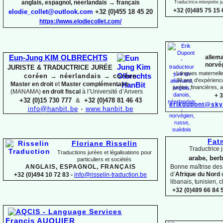
→
anglais, espagnol, néerlandais
français
Traductrice-
interprète 
+32 (0)485 75 15 
elodie_collet@outlook.com
+32 (0)455 18 45 20
https://www.elodiecollet.com/
allema
Eun-
Jung KIM OLBRECHTS
norvég
JURISTE & TRADUCTRICE JURÉE
-
Langues maternelles
coréen
→
néerlandais
→
coréen
-
30 ans d'expérience 
Master en droit
et
Master complémentaire
jurées, financières, a
(MANAMA)
en droit fiscal
à l’Université d’Anvers
+ 3
+32 (0)15 730 777
&
+32 (0)478 81 46 43
erikdupont@sky
info@hanbit.be
-
www.hanbit.be
Fat
Floriane Risselin
Traductrice j
Traductions jurées et légalisations
pour
arabe, berb
particuliers et sociétés
ANGLAIS, ESPAGNOL, FRANÇAIS
Bonne maîtrise de
d’
Afrique du Nord
+32 (0)494 10 72 83 -
info@risselin-
traduction.be
libanais, tunisien, c
+32 (0)489 66 84 5
Francis AUQUIER