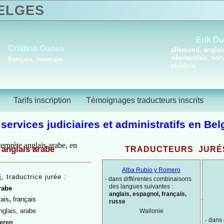
LGES
Erik D
Cristina Oanea
allemand, anglai
néerlandais, nor
français, roumain
suédois
é
Tarifs inscription
Témoignages traducteurs inscrits
 services judiciaires et administratifs en Bel
 anglais arabe
TRADUCTEURS JURÉ
Alba Rubio y Romero
i
, traductrice jurée :
-
dans différentes combinaisons
des langues suivantes :
rabe
anglais, espagnol, français,
ais
,
français
russe
nglais, arabe
Wallonie
-
dans 
eren