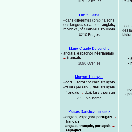
Pakis
1070 Bruxelles
Lucica Jalea
-
dans différentes combinaisons
des langues suivantes :
anglais,
-
dans
moldave, néerlandais, roumain
des l
8210 Bruges
biélo
Marie-
Claude De Jonghe
-
anglais, espagnol, néerlandais
→
français
-
a
3090 Overijse
-
n
Maryam Hedayati
-
dari
→
farsi / persan, français
-
farsi / persan
→
dari, français
-
né
-
français
→
dari, farsi / persan
-
po
7711 Mouscron
Moisés Sánchez Jiménez
-
anglais, espagnol, portugais
→
français
-
anglais, français, portugais
→
espagnol