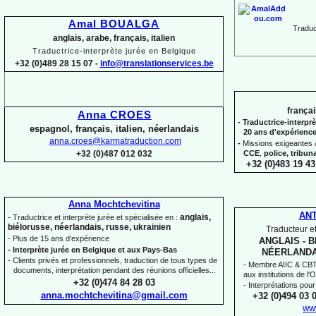
Amal BOUALGA
Traduct
anglais, arabe, français, italien
Traductrice-
interprète jurée en Belgique
+32 (0)489 28 15 07 -
info@translationservices.be
françai
Anna CROES
-
Traductrice-
interprè
espagnol, français, italien, néerlandais
20 ans d'expérienc
anna.croes@karmatraduction.com
-
Missions exigeantes &
CCE
,
police,
tribun
+32 (0)487 012 032
+32 (0)483 19 43
Anna Mochtchevitina
AN
anglais,
-
Traductrice et interprète jurée et spécialisée en :
biélorusse, néerlandais, russe, ukrainien
Traducteur et
-
Plus de 15 ans d'expérience
ANGLAIS -
B
-
Interprète jurée en Belgique et aux Pays-
Bas
NÉERLANDA
-
Clients privés et professionnels, traduction de tous types de
-
Membre AIIC & CBTI,
documents, interprétation pendant des réunions officielles...
aux institutions de l
+32 (0)474 84 28 03
-
Interprétations pour
anna.mochtchevitina@gmail.com
+32 (0)494 03 
ww