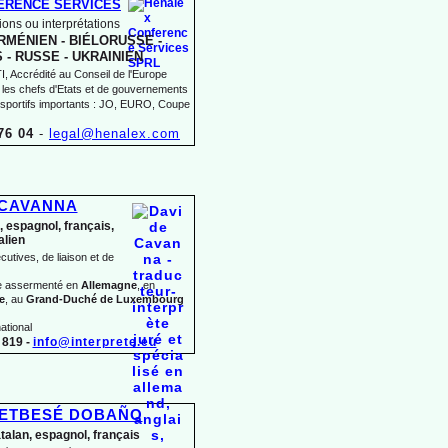
ERENCE SERVICES
ons ou interprétations
MÉNIEN -
BIÉLORUSSE -
 -
RUSSE -
UKRAINIEN
 Accrédité au Conseil de l'Europe
 les chefs d'Etats et de gouvernements
sportifs importants : JO, EURO, Coupe
76 04
-
legal@henalex.com
 CAVANNA
, espagnol, français,
talien
utives, de liaison et de
te assermenté en
Allemagne
, en
e
, au
Grand-
Duché de Luxembourg
ational
819 -
info@interprete.eu
BETBESÉ DOBAÑO
atalan, espagnol, français