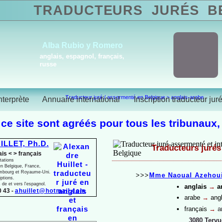
TRADUCTEURS
JURÉS
BE
Alba Rubio y Romero
anglais, espagnol, français,
russe
Traducteur juré / assermenté en Belgique
>
anglais-arabe
nterprète
Annuaire international
Inscription traducteur jur
 ce site sont agréés pour tous les tribunaux,
ILLET, Ph.D.
Traducteurs jurés
ais < > français
tations
n Belgique, France,
mbourg et Royaume-
Uni.
>>>
Mme Naoual Azehou
iptions.
s de et vers l'espagnol.
anglais
→
a
 43 -
ahuillet@hotmail.com
arabe
→
angl
français
→
a
3080 Tervu