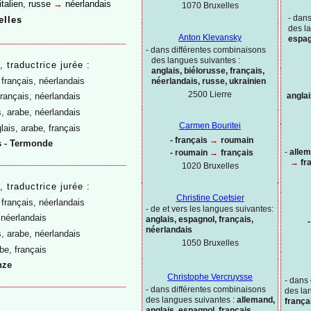
italien, russe
→
néerlandais
1070 Bruxelles
-
dans
elles
des l
Anton Klevansky
espag
-
dans différentes combinaisons
des langues suivantes :
,
traductrice jurée :
anglais, biélorusse, français,
 français, néerlandais
néerlandais, russe, ukrainien
2500 Lierre
angla
français, néerlandais
s, arabe, néerlandais
Carmen Bouritei
lais, arabe, français
-
français
→
roumain
 -
Termonde
-
allem
-
roumain
→
français
→
fr
1020
Bruxelles
,
traductrice jurée :
Christine Coetsier
 français, néerlandais
-
de et vers les langues suivantes:
 néerlandais
anglais, espagnol, français,
-
néerlandais
s, arabe, néerlandais
1050 Bruxelles
be, français
nze
Christophe Vercruysse
-
dans 
-
dans différentes combinaisons
des la
des langues suivantes :
allemand,
frança
anglais, espagnol, français,