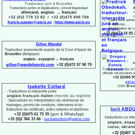
Traducteur juré à Bruxelles
a
Traductions jurées et légalisations, conseil linguistique
allemand, anglais → français
T
s
+32 (0)2 779 32 82 / +32 (0)475 690 706
Traductions adminis
francis.auquier@aqcis.eu
-
https://www.aqcis.eu
de diplômes, ...
Interprétation de c
+32 (0)473 18 05 
Gilles Wandel
Traducteur assermenté auprès de la Cour d'Appel de
Bruxelles
(Belgique)
→
anglais -
espagnol
français
n
gilles@wandelwords.com
+32 (0)472 97 90 79
Traductions jurées et
officiels nécessaires 
+32 (0)486 9
gbla
1180
Brux
Isabelle Collard
-
Traductrice et interprète jurée
anglais-
français-
italien
inscrite au registre
-
Spécialisée en interprétation de cérémonie de
mariages, permis de conduire, interviews et en
Iurii ABD
traduction de certificats, actes notariés et diplômes
+32 (0)475 61 75 35
(gsm & WhatsApp)
traductions ou int
+32 (0)2 366 33 66
-
isa.traductions@yahoo.com
anglais, espa
russe, ukrain
+32 (0)487 3