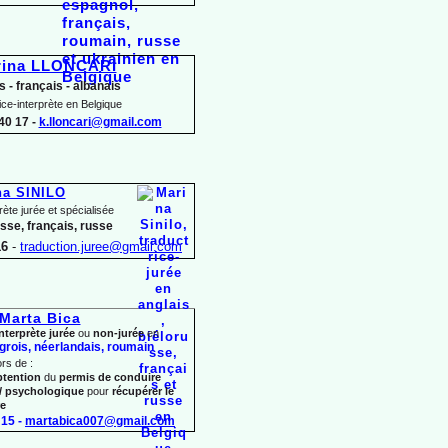
rina LLONCARI
s -
français -
albanais
ice-
interprète en Belgique
40 17 -
k.lloncari@gmail.com
na SINILO
rète jurée et spécialisée
usse, français, russe
16
-
traduction.juree@gmail.com
Marta Bica
nterprète jurée
ou
non-
jurée
en
grois, néerlandais,
roumain
ors de :
btention
du
permis de conduire
/ psychologique
pour
récupérer le
re
15 -
martabica007@gmail.com