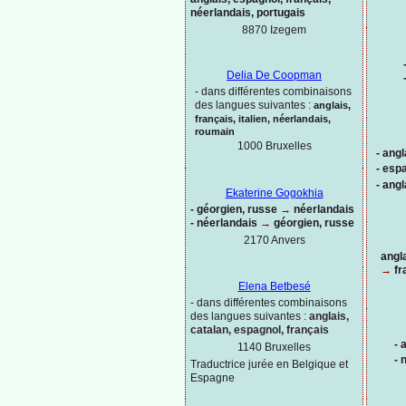
néerlandais, portugais
8870 Izegem
Delia De Coopman
-
dans différentes combinaisons
des langues suivantes :
anglais,
français, italien, néerlandais,
roumain
1000
Bruxelles
-
angl
-
espa
-
angl
Ekaterine Gogokhia
-
géorgien, russe
→
néerlandais
-
néerlandais
→
géorgien, russe
2170 Anvers
angl
→
fr
Elena Betbesé
-
dans différentes combinaisons
des langues suivantes :
anglais,
catalan, espagnol, français
-
a
1140 Bruxelles
-
n
Traductrice jurée en Belgique et
Espagne