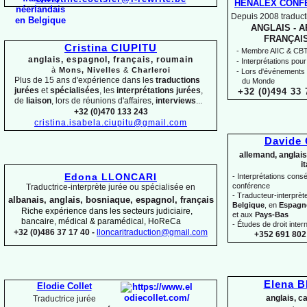
HENALEX CONF
Depuis 2008 traducti
ANGLAIS -
AR
FRANÇAIS
Cristina CIUPITU
-
Membre AIIC & CBTI,
anglais, espagnol, français, roumain
-
Interprétations pour
à
Mons, Nivelles
&
Charleroi
-
Lors d'événements 
Plus de 15 ans d'expérience dans les
traductions
du Monde
jurées
et
spécialisées
, les
interprétations jurées
,
+32 (0)494 33 
de
liaison
, lors de réunions d'affaires,
interviews
...
+32 (0)470 133 243
cristina.isabela.ciupitu@gmail.com
Davide
allemand, anglais
i
Edona LLONCARI
-
Interprétations conséc
conférence
Traductrice-
interprète jurée ou spécialisée en
-
Traducteur-
interprè
albanais, anglais, bosniaque, espagnol, français
Belgique
, en
Espagn
Riche expérience dans les secteurs judiciaire,
et aux
Pays-
Bas
bancaire, médical & paramédical, HoReCa
-
Études de droit intern
+32 (0)486 37 17 40 -
lloncaritraduction@gmail.com
+352 691 802 
Elena 
Elodie Collet
anglais, c
Traductrice jurée