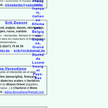
jurée / assermentée en Espagne et Belgique
68 -
elenabetbe@yahoo.com
Erik Dupont
nd, anglais, danois, néerlandais,
ien, russe, suédois
 : néerlandais, flamand et norvégien
dans les traductions et interprétations
dministratives...
2 (0)471 75 66 59
net.be
–
erik@erikdupont.be
ma Iferoudjene
urée et interprète de et vers
ère (amazighe), français
s
dialectes arabes
et
berbères
et du
Moyen Orient
(égyptien,
haoui...) à
Charleroi
et
Mons
0 -
fatma.iferoudjene@gmail.com