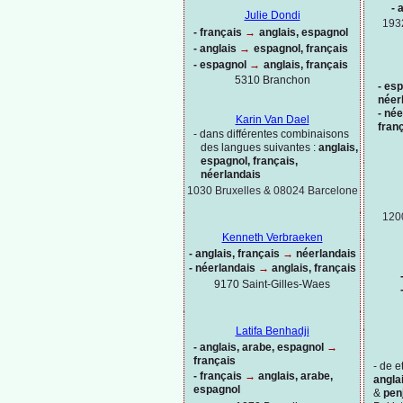
-
a
Julie Dondi
193
-
français
→
anglais, espagnol
-
anglais
→
espagnol, français
-
espagnol
→
anglais, français
5310 Branchon
-
esp
néer
-
née
Karin Van Dael
fran
-
dans différentes combinaisons
des langues suivantes :
anglais,
espagnol, français,
néerlandais
1030 Bruxelles & 08024 Barcelone
120
Kenneth Verbraeken
-
anglais, français
→
néerlandais
-
néerlandais
→
anglais, français
9170 Saint-
Gilles-
Waes
Latifa Benhadji
-
anglais, arabe, espagnol
→
français
-
de et
-
français
→
anglais, arabe,
anglai
espagnol
&
pen