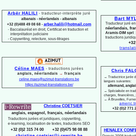
Arbër HALILI
-
traducteur-
interprète juré
Bart M
albanais -
néerlandais -
albanais
Traducteur juré en
arber.halili@hotmail.com
+32 (0)488 49 08 68 -
néerlandais, fra
Baccalauréat en droit, Certificat en traduction et
-
Aramis-
DIM sprl
:
interprétation judiciaire
traductions juridiq
-
Copywriting, relecture, sous-
titrages
+32
transla
Céline MAES
-
t
raductions jurées
Chris FA
anglais, néerlandais
→
français
→ Traductrice jurée 
celine.maes@azimut-
translations.be
langues suivantes:
https://azimut-
translations.be/
allemand, anglais
→ Spécialisée en trad
charges, financières, 
→ À Bruxelles, Furne
americ.t
Christine COETSIER
+32 (0)2 771 
anglais, espagnol, français, néerlandais
Traductions jurées et juridiques, copywriting,
e-
learning, localisation de textes, traductions SEO
+32 (0)2 315 74 00 +32 (0)475 98 08 88
HENALEX CONF
christine.coetsier@i-
rewrite.be