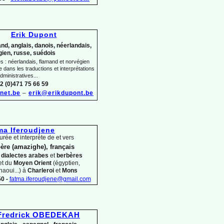
Erik Dupont
nd, anglais, danois, néerlandais,
ien, russe, suédois
 : néerlandais, flamand et norvégien
dans les traductions et interprétations
dministratives...
2 (0)471 75 66 59
net.be
–
erik@erikdupont.be
ma Iferoudjene
urée et interprète de et vers
ère (amazighe), français
s
dialectes arabes
et
berbères
et du
Moyen Orient
(égyptien,
haoui...) à
Charleroi
et
Mons
0 -
fatma.iferoudjene@gmail.com
Fredrick OBEDEKAH