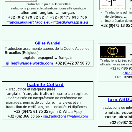
a
Traducteur juré à Bruxelles
T
Traductions jurées et légalisations, conseil linguistique
s
allemand, anglais → français
Traductions adminis
de diplômes, ...
+32 (0)2 779 32 82 / +32 (0)475 690 706
Interprétation de c
francis.auquier@aqcis.eu
-
https://www.aqcis.eu
+32 (0)473 18 05 
Gilles Wandel
Traducteur assermenté auprès de la Cour d'Appel de
Bruxelles
(Belgique)
n
→
anglais -
espagnol
français
Traductions jurées et
gilles@wandelwords.com
+32 (0)472 97 90 79
officiels nécessaires 
+32 (0)486 9
gbla
1180
Brux
Isabelle Collard
-
Traductrice et interprète jurée
anglais-
français-
italien
inscrite au registre
-
Spécialisée en interprétation de cérémonie de
Iurii ABD
mariages, permis de conduire, interviews et en
traduction de certificats, actes notariés et diplômes
traductions ou int
+32 (0)475 61 75 35
(gsm & WhatsApp)
anglais, espa
+32 (0)2 366 33 66
-
isa.traductions@yahoo.com
russe, ukrain
+32 (0)487 3