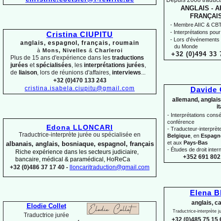
Depuis 2008 traducti
ANGLAIS -
AR
FRANÇAIS
-
Membre AIIC & CBTI,
-
Interprétations pour
Cristina CIUPITU
-
Lors d'événements 
anglais, espagnol, français, roumain
du Monde
à
Mons, Nivelles
&
Charleroi
+32 (0)494 33 
Plus de 15 ans d'expérience dans les
traductions
jurées
et
spécialisées
, les
interprétations jurées
,
de
liaison
, lors de réunions d'affaires,
interviews
...
+32 (0)470 133 243
cristina.isabela.ciupitu@gmail.com
Davide
allemand, anglais
i
-
Interprétations conséc
conférence
Edona LLONCARI
-
Traducteur-
interprè
Traductrice-
interprète jurée ou spécialisée en
Belgique
, en
Espagn
et aux
Pays-
Bas
albanais, anglais, bosniaque, espagnol, français
-
Études de droit intern
Riche expérience dans les secteurs judiciaire,
+352 691 802 
bancaire, médical & paramédical, HoReCa
+32 (0)486 37 17 40 -
lloncaritraduction@gmail.com
Elena 
anglais, c
Elodie Collet
Traductrice-
interprète 
Traductrice jurée
+32 (0)485 75 15 