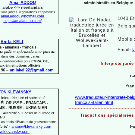
Amal ADDOU
administratifs en Belgique
arabe <-
> néerlandais
ions jurées, légalisations et apostilles
amal.addou@hotmail.com
1040 Et
https://amaladdou.com/
Belgiqu
Mobile 
Anila KELI
s -
albanais -
français
Email :
l
te jurée et spécialisée
avec
plus de
e
dans des domaines variés
 confidentielles pour
CGRA
,
OE
,
Interprète jurée
aux
&
institutions officiels
 96 -
anilakeli22@gmail.com
it
fran
TON KLEVANSKY
www.traducteur-
interprete-
belg
 interprète juré et spécialisé
francais-
italien.html
IÉLORUSSE -
FRANÇAIS -
IS -
RUSSE -
UKRAINIEN
 Accrédité au Conseil de l'Europe et
Traductions spécialisées 
'ONU
 les chefs d'Etats et de gouvernements
05 67
-
anton@klevansky.com
it
w.klevansky.com