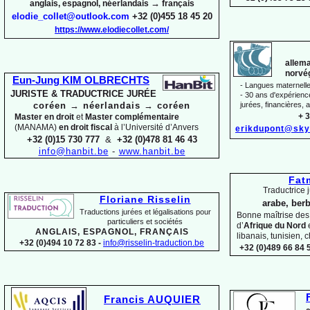
→
anglais, espagnol, néerlandais
français
elodie_collet@outlook.com
+32 (0)455 18 45 20
https://www.elodiecollet.com/
allema
norvég
Eun-
Jung KIM OLBRECHTS
-
Langues maternelles
JURISTE & TRADUCTRICE JURÉE
-
30 ans d'expérience 
coréen
→
néerlandais
→
coréen
jurées, financières, a
+ 3
Master en droit
et
Master complémentaire
(MANAMA)
en droit fiscal
à l’Université d’Anvers
erikdupont@sky
+32 (0)15 730 777
&
+32 (0)478 81 46 43
info@hanbit.be
-
www.hanbit.be
Fat
Traductrice j
Floriane Risselin
arabe, berb
Traductions jurées et légalisations
pour
Bonne maîtrise de
particuliers et sociétés
d’
Afrique du Nord
ANGLAIS, ESPAGNOL, FRANÇAIS
libanais, tunisien, c
+32 (0)494 10 72 83 -
info@risselin-
traduction.be
+32 (0)489 66 84 5
Francis AUQUIER