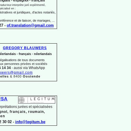
nglais -
espagnol -
français
raducteur-
interprète juré expérimenté,
pécialisé en :
tratives et juridiques, d'actes notariés,
onférence et de liaison, de mariages, ...
27 -
of.translation@gmail.com
GREGORY BLAUWERS
éerlandais -
français -
néerlandais
 légalisations de tous documents
aux personnes privées et sociétés
5 14 34
-
aussi via WhatsApp
uwers@gmail.com
elles
& 8400
Oostende
USA
erprétations jurées et spécialisées
gnol, français, roumain,
ien
2 30 02 -
info@legitum.be