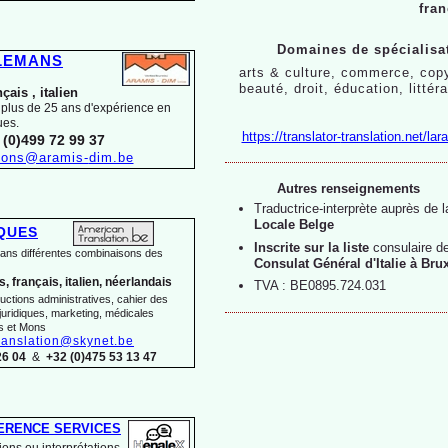
fran
Domaines de spécialisat
YLEMANS
arts & culture, commerce, cop
beauté, droit, éducation, litté
nçais ,
italien
 plus de 25 ans d'expérience en
ues.
https://translator-
translation.net/lara
 (0)499 72 99 37
tions@aramis-
dim.be
Autres renseignements
Traductrice-
interprète auprès de 
Locale Belge
LQUES
Inscrite sur la liste
consulaire
d
dans différentes combinaisons des
Consulat Général d'Italie à Bru
, français, italien, néerlandais
TVA : BE0895.724.031
uctions administratives, cahier des
juridiques, marketing, médicales
s et Mons
ranslation@skynet.be
26 04
&
+32 (0)475 53 13 47
ERENCE SERVICES