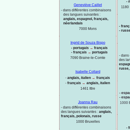
-
n
Geneviève Caillet
1180 
-
dans différentes combinaisons
des langues suivantes :
anglais, espagnol, français,
néerlandais
-
franç
7000 Mons
-
russe
Ingrid de Souza Bispo
-
portugais
→
français
-
français
→
portugais
-
dans 
7090 Braine-
le-
Comte
des la
espagn
russe,
Isabelle Collard
-
anglais, italien
→
français
-
français
→
anglais, italien
1461 Ittre
-
espag
-
espag
Joanna Rau
1000 
-
dans différentes combinaisons
des langues suivantes :
anglais,
français, polonais, russe
1000
Bruxelles
-
f