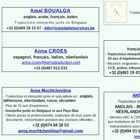
Amal BOUALGA
Traduct
anglais, arabe, français, italien
Traductrice-
interprète jurée en Belgique
+32 (0)489 28 15 07 -
info@translationservices.be
françai
Anna CROES
-
Traductrice-
interprè
espagnol, français, italien, néerlandais
20 ans d'expérienc
anna.croes@karmatraduction.com
-
Missions exigeantes &
CCE
,
police,
tribun
+32 (0)487 012 032
+32 (0)483 19 43
Anna Mochtchevitina
AN
anglais,
-
Traductrice et interprète jurée et spécialisée en :
biélorusse, néerlandais, russe, ukrainien
Traducteur et
-
Plus de 15 ans d'expérience
ANGLAIS -
B
-
Interprète jurée en Belgique et aux Pays-
Bas
NÉERLANDA
-
Clients privés et professionnels, traduction de tous types de
-
Membre AIIC & CBTI,
documents, interprétation pendant des réunions officielles...
aux institutions de l
+32 (0)474 84 28 03
-
Interprétations pour
anna.mochtchevitina@gmail.com
+32 (0)494 03 
ww