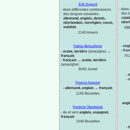
Erik Dupont
-
dans 
-
dans différentes combinaisons
des l
des langues suivantes :
catal
allemand, anglais, danois,
néer
néerlandais, norvégien, russe,
suédois
088
2140 Anvers
-
angl
Fatma Iferoudjene
-
fran
-
arabe, berbère
(amazighe)
→
français
791
-
français
→
arabe, berbère
(amazighe)
6040 Jumet
-
f
-
n
Francis Auquier
-
allemand, anglais
→
français
1150
Bruxelles
angl
Fredrick Obedekah
-
de et vers
anglais, espagnol,
français
1040 Bruxelles
-
f