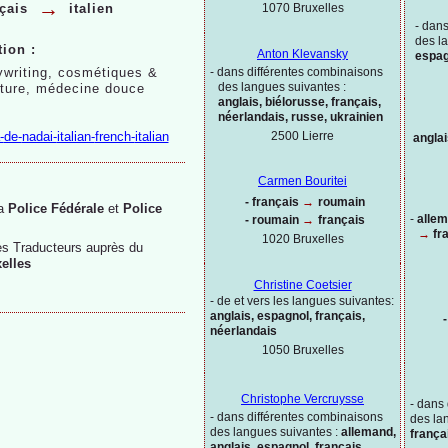
→
1070 Bruxelles
çais
italien
-
dans
des l
ion :
Anton Klevansky
espag
ywriting, cosmétiques &
-
dans différentes combinaisons
des langues suivantes :
rature, médecine douce
anglais, biélorusse, français,
néerlandais, russe, ukrainien
2500 Lierre
-
de-
nadai-
italian-
french-
italian
angla
Carmen Bouritei
-
français
→
roumain
la
Police Fédérale
et
Police
-
allem
-
roumain
→
français
→
fr
1020
Bruxelles
es Traducteurs auprès du
xelles
Christine Coetsier
-
de et vers les langues suivantes:
anglais, espagnol, français,
-
néerlandais
1050 Bruxelles
Christophe Vercruysse
-
dans 
-
dans différentes combinaisons
des la
des langues suivantes :
allemand,
frança
anglais, espagnol, français,