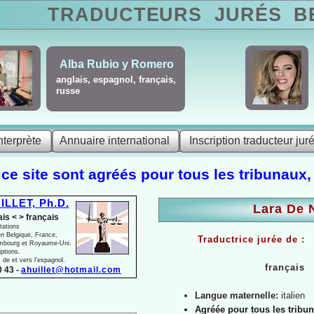
TRADUCTEURS
JURÉS
BE
Alba Rubio y Romero
anglais, espagnol, français,
russe
Traducteur juré / assermenté en Belgique
>
Lara De Nadai - franç
nterprète
Annuaire international
Inscription traducteur jur
italien
 ce site sont agréés pour tous les tribunaux,
ILLET, Ph.D.
Lara De 
ais < > français
tations
n Belgique, France,
Traductrice jurée de :
mbourg et Royaume-
Uni.
iptions.
s de et vers l'espagnol.
français
 43 -
ahuillet@hotmail.com
Langue maternelle:
italien
Agréée pour tous les tribun