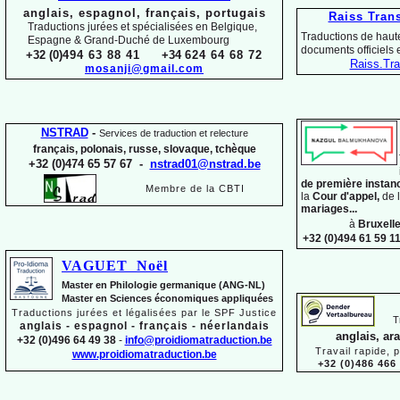
anglais, espagnol, français, portugais
Raiss Tran
Traductions jurées et spécialisées en Belgique,
Traductions de haute
Espagne & Grand-
Duché de Luxembourg
documents officiels
+32 (0)
494 63 88 41
+34
624 64 68 72
Raiss.
Tra
mosanji@gmail.com
NSTRAD
-
Services de traduction et relecture
français, polonais, russe, slovaque,
tchèque
+32 (0)474 65 57 67 -
nstrad01@nstrad.be
de première instan
Membre de la CBTI
la
Cour d'appel,
de 
mariages...
à
Bruxell
+32 (0)494 61 59 1
VAGUET Noël
Master en Philologie germanique (ANG-
NL)
Master en Sciences économiques appliquées
Traductions jurées et légalisées par le SPF Justice
T
anglais -
espagnol -
français -
néerlandais
anglais, ar
+32 (0)496 64 49 38
-
info@proidiomatraduction.be
Travail rapide, 
www.proidiomatraduction.be
+32 (0)486 466