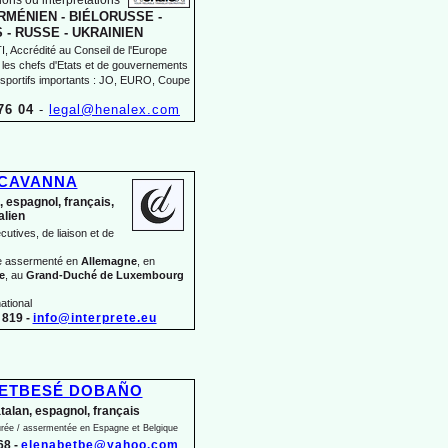
ons ou interprétations
MÉNIEN -
BIÉLORUSSE -
 -
RUSSE -
UKRAINIEN
 Accrédité au Conseil de l'Europe
 les chefs d'Etats et de gouvernements
sportifs importants : JO, EURO, Coupe
76 04
-
legal@henalex.com
 CAVANNA
, espagnol, français,
talien
utives, de liaison et de
te assermenté en
Allemagne
, en
e
, au
Grand-
Duché de Luxembourg
ational
819 -
info@interprete.eu
BETBESÉ DOBAÑO
atalan, espagnol, français
jurée / assermentée en Espagne et Belgique
68 -
elenabetbe@yahoo.com