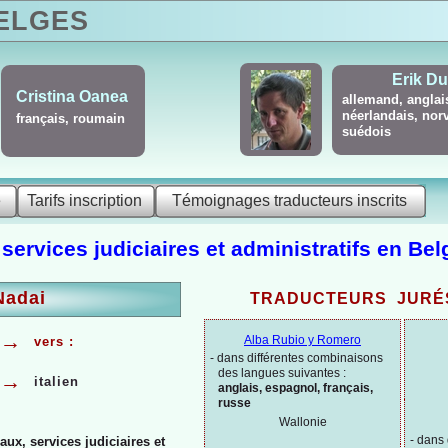
LGES
Erik D
Cristina Oanea
allemand, anglai
néerlandais, nor
français, roumain
suédois
ais,
é
Tarifs inscription
Témoignages traducteurs inscrits
 services judiciaires et administratifs en Bel
Nadai
TRADUCTEURS JURÉ
→
Alba Rubio y Romero
vers :
-
dans différentes combinaisons
des langues suivantes :
→
italien
anglais, espagnol, français,
russe
Wallonie
-
dans 
aux, services judiciaires et