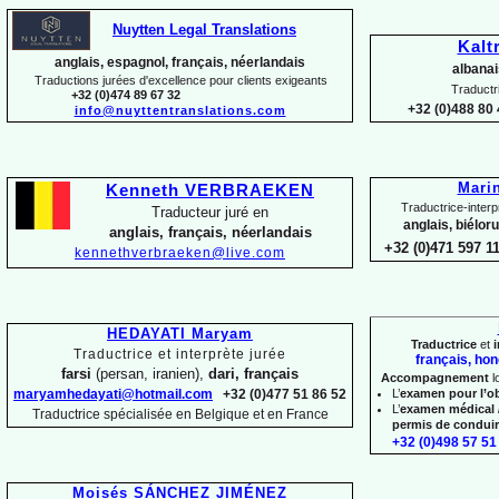
Nuytten Legal Translations
Kalt
anglais, espagnol, français, néerlandais
albanai
Traductions jurées d'excellence pour clients exigeants
Traductr
+32 (0)474 89 67 32
+32 (0)488 80 
info@nuyttentranslations.com
Mari
Kenneth VERBRAEKEN
Traductrice-
interp
Traducteur juré en
anglais, biélor
anglais, français, néerlandais
+32 (0)471 597 1
kennethverbraeken@live.com
HEDAYATI Maryam
Traductrice
et
i
Traductrice et interprète jurée
français, hon
farsi
(persan, iranien),
dari, français
Accompagnement
l
maryamhedayati@hotmail.com
+32 (0)477 51 86 52
L’
examen pour l’o
L’
examen médical 
Traductrice spécialisée en Belgique et en France
permis de condui
+32 (0)498 57 51 
Moisés SÁNCHEZ JIMÉNEZ