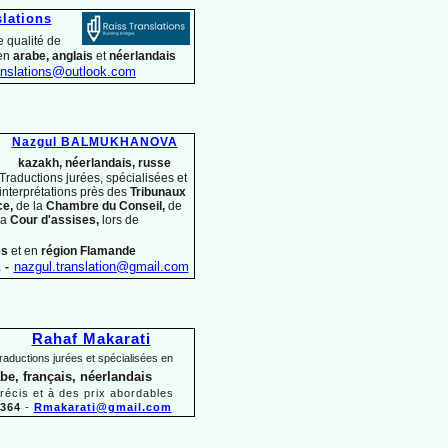
slations
 qualité de
 en
arabe, anglais
et
néerlandais
nslations@outlook.com
Nazgul BALMUKHANOVA
kazakh, néerlandais, russe
Traductions jurées, spécialisées et
interprétations près des
Tribunaux
ce,
de la
Chambre du Conseil,
de
la
Cour d'assises,
lors
de
es
et en
région Flamande
1
-
nazgul.translation@gmail.com
Rahaf Makarati
raductions jurées et spécialisées en
abe, français, néerlandais
précis et à des prix abordables
 364
-
Rmakarati@gmail.com