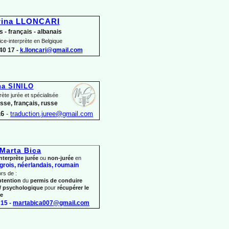
rina LLONCARI
s -
français -
albanais
ice-
interprète en Belgique
40 17 -
k.lloncari@gmail.com
na SINILO
rète jurée et spécialisée
usse, français, russe
16
-
traduction.juree@gmail.com
Marta Bica
nterprète jurée
ou
non-
jurée
en
grois, néerlandais,
roumain
ors de :
btention
du
permis de conduire
/ psychologique
pour
récupérer le
re
15 -
martabica007@gmail.com