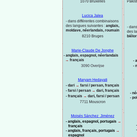
Pakis
1070 Bruxelles
Lucica Jalea
-
dans différentes combinaisons
des langues suivantes :
anglais,
-
dans
moldave, néerlandais, roumain
des l
8210 Bruges
biélo
Marie-
Claude De Jonghe
-
anglais, espagnol, néerlandais
→
français
-
a
3090 Overijse
-
n
Maryam Hedayati
-
dari
→
farsi / persan, français
-
farsi / persan
→
dari, français
-
né
-
français
→
dari, farsi / persan
-
po
7711 Mouscron
Moisés Sánchez Jiménez
-
anglais, espagnol, portugais
→
français
-
anglais, français, portugais
→
espagnol