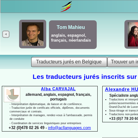
Tom Mahieu
anglais, espagnol,
français, néerlandais
Traducteurs jurés en Belgique
Trouver un i
Les traducteurs jurés inscrits sur
Alba CARVAJAL
Alexandre HU
allemand, anglais, espagnol, français,
Spécialiste angl
portugais
Traductions et interpré
jurées/assermentées e
-
Interprétation diplomatique, de liaison et de conférence.
Grand-
Duché de Luxe
-
Traduction jurée de certificats officiels, diplômes, documents
Sous-
titrage et transcr
commerciaux et contrats.
Traductions non-
jurée
-
Interprétation de mariages, rendez-
vous à l'ambassade, permis
+33 (0)7 78 20 60
de conduite
-
Coordination de services linguistiques pour entreprises
+32 (0)478 02 26 49 -
info@acllanguages.com