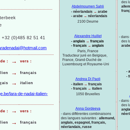
des l
allem
Abdelmoumen Sahli
franç
-
néerlandais
→
arabe
-
arabe
→
néerlandais
terbeek
2100 Deurne
e
Alexandre Huillet
-
dans 
: +32 (0)485 82 51 41
-
anglais
→
français
des l
-
français
→
anglais
arabe
aradenadai@hotmail.com
Paris, France
Traducteur juré en Belgique,
France, Grand-
Duché de
→
 de :
vers :
Luxembourg et Royaume-
Uni
-
a
→
alien
français
-
f
Andrea Di Paoli
→
çais
italien
-
italien
→
français
-
français
→
italien
e.be/lara-
de-
nadai-
italien-
1050 Bruxelles
-
dans 
des l
Anna Gordeeva
angla
→
de :
vers :
-
dans différentes combinaisons
néerl
des langues suivantes :
allemand,
→
alien
français
anglais, espagnol, français,
néerlandais, russe