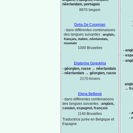
néerlandais, portugais
8870 Izegem
Delia De Coopman
-
dans différentes combinaisons
des langues suivantes :
anglais,
français, italien, néerlandais,
roumain
1000
Bruxelles
-
angl
-
espa
-
angl
Ekaterine Gogokhia
-
géorgien, russe
→
néerlandais
-
néerlandais
→
géorgien, russe
2170 Anvers
angl
→
fr
Elena Betbesé
-
dans différentes combinaisons
des langues suivantes :
anglais,
catalan, espagnol, français
-
a
1140 Bruxelles
-
n
Traductrice jurée en Belgique et
Espagne