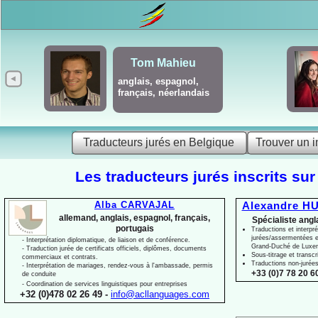
Tom Mahieu
anglais, espagnol,
français, néerlandais
Traducteurs jurés en Belgique
Trouver un i
Les traducteurs jurés inscrits sur
Alba CARVAJAL
Alexandre HU
allemand, anglais, espagnol, français,
Spécialiste angl
portugais
Traductions et interpré
jurées/assermentées e
-
Interprétation diplomatique, de liaison et de conférence.
Grand-
Duché de Luxe
-
Traduction jurée de certificats officiels, diplômes, documents
Sous-
titrage et transcr
commerciaux et contrats.
Traductions non-
jurée
-
Interprétation de mariages, rendez-
vous à l'ambassade, permis
+33 (0)7 78 20 60
de conduite
-
Coordination de services linguistiques pour entreprises
+32 (0)478 02 26 49 -
info@acllanguages.com