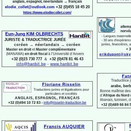
→
anglais, espagnol, néerlandais
français
elodie_collet@outlook.com
+32 (0)455 18 45 20
https://www.elodiecollet.com/
allema
norvég
Eun-
Jung KIM OLBRECHTS
-
Langues maternelles
JURISTE & TRADUCTRICE JURÉE
-
30 ans d'expérience 
coréen
→
néerlandais
→
coréen
jurées, financières, a
+ 3
Master en droit
et
Master complémentaire
(MANAMA)
en droit fiscal
à l’Université d’Anvers
erikdupont@sky
+32 (0)15 730 777
&
+32 (0)478 81 46 43
info@hanbit.be
-
www.hanbit.be
Fat
Traductrice j
Floriane Risselin
arabe, berb
Traductions jurées et légalisations
pour
Bonne maîtrise de
particuliers et sociétés
d’
Afrique du Nord
ANGLAIS, ESPAGNOL, FRANÇAIS
libanais, tunisien, c
+32 (0)494 10 72 83 -
info@risselin-
traduction.be
+32 (0)489 66 84 5
Francis AUQUIER