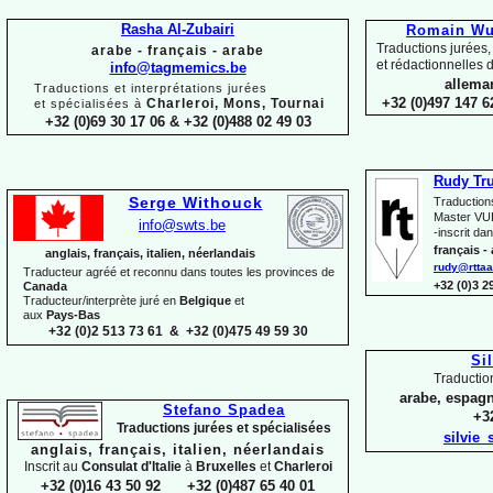
Rasha Al-
Zubairi
Romain Wui
Traductions jurées,
arabe -
français -
arabe
et rédactionnelles d
info@tagmemics.be
alleman
Traductions et interprétations jurées
+32 (0)497 147 6
Charleroi, Mons, Tournai
et spécialisées à
+32 (0)69 30 17 06 & +32 (0)488 02 49 03
Rudy Tr
Serge Withouck
Traduction
Master VUB
info@swts.be
-
inscrit dan
français -
anglais, français, italien, néerlandais
rudy@rttaa
Traducteur agréé et reconnu dans toutes les provinces de
+32 (0)3 
Canada
Traducteur/interprète juré en
Belgique
et
aux
Pays-
Bas
+32 (0)2 513 73 61 & +32 (0)475 49 59 30
Si
Traductio
arabe, espagn
Stefano Spadea
+32
Traductions jurées et spécialisées
silvie
anglais, français, italien, néerlandais
Inscrit au
Consulat
d'Italie
à
Bruxelles
et
Charleroi
+32 (0)16 43 50 92 +32 (0)487 65 40 01