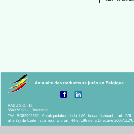
Annuaire des traducteurs jurés en Belgique
RADU S.C. -
I.I.
550376 Sibiu, Roumanie
Autoliquidation de la TVA, le cas échéant – art. 278
TVA : RO52995382 -
alin. (2) du Code fiscal roumain; art. 44 et 196 de la Directive 2006/112/