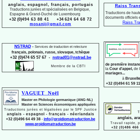
anglais, espagnol, français, portugais
Raiss Tran
Traductions jurées et spécialisées en Belgique,
Traductions de haute
Espagne & Grand-
Duché de Luxembourg
documents officiels
+32 (0)
494 63 88 41
+34
624 64 68 72
Raiss.
Tra
mosanji@gmail.com
NSTRAD
-
Services de traduction et relecture
français, polonais, russe, slovaque,
tchèque
+32 (0)474 65 57 67 -
nstrad01@nstrad.be
de première instan
Membre de la CBTI
la
Cour d'appel,
de 
mariages...
à
Bruxell
+32 (0)494 61 59 1
VAGUET Noël
Master en Philologie germanique (ANG-
NL)
Master en Sciences économiques appliquées
Traductions jurées et légalisées par le SPF Justice
T
anglais -
espagnol -
français -
néerlandais
anglais, ar
+32 (0)496 64 49 38
-
info@proidiomatraduction.be
Travail rapide, 
www.proidiomatraduction.be
+32 (0)486 466