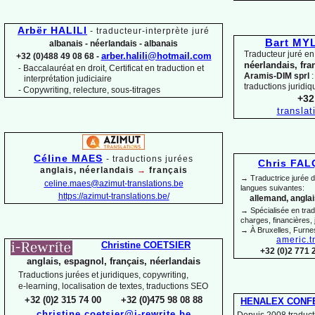
Arbër HALILI
-
traducteur-
interprète juré
Bart M
albanais -
néerlandais -
albanais
Traducteur juré en
arber.halili@hotmail.com
+32 (0)488 49 08 68 -
néerlandais, fra
Baccalauréat en droit, Certificat en traduction et
-
Aramis-
DIM sprl
:
interprétation judiciaire
traductions juridiq
-
Copywriting, relecture, sous-
titrages
+32
transla
Céline MAES
-
t
raductions jurées
Chris FA
anglais, néerlandais
→
français
→ Traductrice jurée 
celine.maes@azimut-
translations.be
langues suivantes:
https://azimut-
translations.be/
allemand, anglais
→ Spécialisée en trad
charges, financières, 
→ À Bruxelles, Furne
americ.t
Christine COETSIER
+32 (0)2 771 
anglais, espagnol, français, néerlandais
Traductions jurées et juridiques, copywriting,
e-
learning, localisation de textes, traductions SEO
+32 (0)2 315 74 00 +32 (0)475 98 08 88
HENALEX CONF
christine.coetsier@i-
rewrite.be