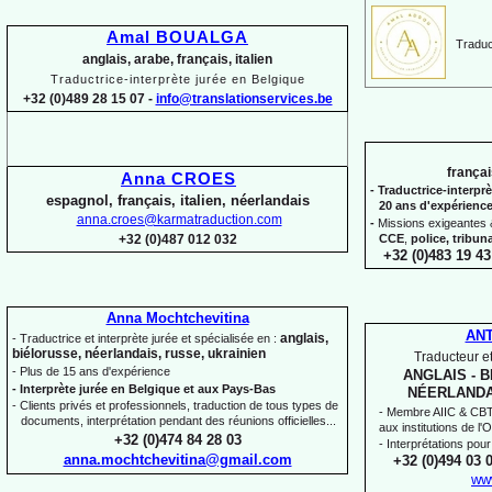
Amal BOUALGA
Traduct
anglais, arabe, français, italien
Traductrice-
interprète jurée en Belgique
+32 (0)489 28 15 07 -
info@translationservices.be
françai
Anna CROES
-
Traductrice-
interprè
espagnol, français, italien, néerlandais
20 ans d'expérienc
anna.croes@karmatraduction.com
-
Missions exigeantes &
CCE
,
police,
tribun
+32 (0)487 012 032
+32 (0)483 19 43
Anna Mochtchevitina
AN
anglais,
-
Traductrice et interprète jurée et spécialisée en :
biélorusse, néerlandais, russe, ukrainien
Traducteur et
-
Plus de 15 ans d'expérience
ANGLAIS -
B
-
Interprète jurée en Belgique et aux Pays-
Bas
NÉERLANDA
-
Clients privés et professionnels, traduction de tous types de
-
Membre AIIC & CBTI,
documents, interprétation pendant des réunions officielles...
aux institutions de l
+32 (0)474 84 28 03
-
Interprétations pour
anna.mochtchevitina@gmail.com
+32 (0)494 03 
ww