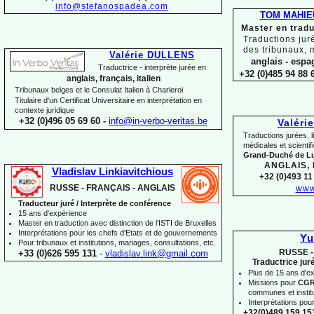
info@stefanospadea.com
TOM MAHIE
Master en tradu
Traductions jur
des tribunaux, 
Valérie DULLENS
anglais -
espag
Traductrice -
interprète jurée en
+32 (0)485 94 88 6
anglais, français, italien
Tribunaux belges et le Consulat Italien à Charleroi
Titulaire d'un Certificat Universitaire en interprétation en
contexte juridique
+32 (0)496 05 69 60 -
info@in-
verbo-
veritas.be
Valéri
Traductions jurées, l
médicales et scienti
Grand-
Duché de 
ANGLAIS,
Vladislav Linkiavitchious
+32 (0)493 11 
RUSSE -
FRANÇAIS -
ANGLAIS
www
Traducteur juré / Interprète de conférence
15 ans d'expérience
Master en traduction avec distinction de l'ISTI de Bruxelles
Interprétations pour les chefs d'Etats et de gouvernements
Yu
Pour
tribunaux
et institutions
, mariages, consultations, etc.
RUSSE -
+33 (0)626 595 131
-
vladislav.link@gmail.com
Traductrice jur
Plus de 15 ans d'e
Missions pour
CG
communes et institut
Interprétations pou
+32(0)489 159 153