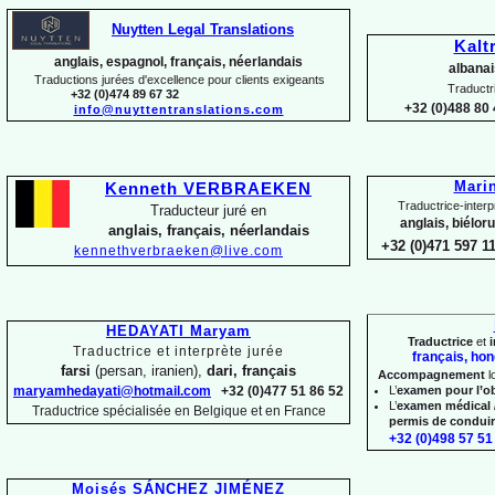
Nuytten Legal Translations
Kalt
anglais, espagnol, français, néerlandais
albanai
Traductions jurées d'excellence pour clients exigeants
Traductr
+32 (0)474 89 67 32
+32 (0)488 80 
info@nuyttentranslations.com
Mari
Kenneth VERBRAEKEN
Traductrice-
interp
Traducteur juré en
anglais, biélor
anglais, français, néerlandais
+32 (0)471 597 1
kennethverbraeken@live.com
HEDAYATI Maryam
Traductrice
et
i
Traductrice et interprète jurée
français, hon
farsi
(persan, iranien),
dari, français
Accompagnement
l
maryamhedayati@hotmail.com
+32 (0)477 51 86 52
L’
examen pour l’o
L’
examen médical 
Traductrice spécialisée en Belgique et en France
permis de condui
+32 (0)498 57 51 
Moisés SÁNCHEZ JIMÉNEZ