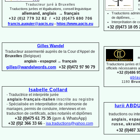
a
Traducteur juré à Bruxelles
T
Traductions jurées et légalisations, conseil linguistique
s
allemand, anglais → français
Traductions adminis
de diplômes, ...
+32 (0)2 779 32 82 / +32 (0)475 690 706
Interprétation de c
francis.auquier@aqcis.eu
-
https://www.aqcis.eu
+32 (0)473 18 05 
Gilles Wandel
Traducteur assermenté auprès de la Cour d'Appel de
Bruxelles
(Belgique)
n
→
anglais -
espagnol
français
Traductions jurées et
gilles@wandelwords.com
+32 (0)472 97 90 79
officiels nécessaires 
+32 (0)486 9
gbla
1180
Brux
Isabelle Collard
-
Traductrice et interprète jurée
anglais-
français-
italien
inscrite au registre
-
Spécialisée en interprétation de cérémonie de
Iurii ABD
mariages, permis de conduire, interviews et en
traduction de certificats, actes notariés et diplômes
traductions ou int
+32 (0)475 61 75 35
(gsm & WhatsApp)
anglais, espa
+32 (0)2 366 33 66
-
isa.traductions@yahoo.com
russe, ukrain
+32 (0)487 3