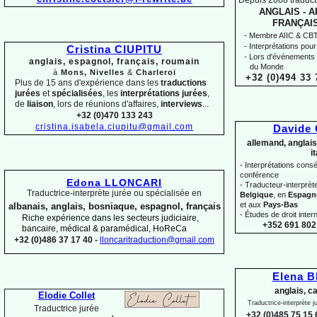
Depuis 2008 traducti
ANGLAIS -
AR
FRANÇAIS
-
Membre AIIC & CBTI,
-
Interprétations pour
Cristina CIUPITU
-
Lors d'événements 
anglais, espagnol, français, roumain
du Monde
à
Mons, Nivelles
&
Charleroi
+32 (0)494 33 
Plus de 15 ans d'expérience dans les
traductions
jurées
et
spécialisées
, les
interprétations jurées
,
de
liaison
, lors de réunions d'affaires,
interviews
...
+32 (0)470 133 243
cristina.isabela.ciupitu@gmail.com
Davide
allemand, anglais
i
-
Interprétations conséc
conférence
Edona LLONCARI
-
Traducteur-
interprè
Traductrice-
interprète jurée ou spécialisée en
Belgique
, en
Espagn
et aux
Pays-
Bas
albanais, anglais, bosniaque, espagnol, français
-
Études de droit intern
Riche expérience dans les secteurs judiciaire,
+352 691 802 
bancaire, médical & paramédical, HoReCa
+32 (0)486 37 17 40 -
lloncaritraduction@gmail.com
Elena 
anglais, c
Elodie Collet
Traductrice-
interprète 
Traductrice jurée
+32 (0)485 75 15 