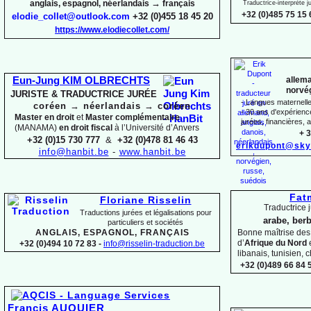
→
anglais, espagnol, néerlandais
français
Traductrice-
interprète 
+32 (0)485 75 15 
elodie_collet@outlook.com
+32 (0)455 18 45 20
https://www.elodiecollet.com/
allema
Eun-
Jung KIM OLBRECHTS
norvég
JURISTE & TRADUCTRICE JURÉE
-
Langues maternelles
coréen
→
néerlandais
→
coréen
-
30 ans d'expérience 
Master en droit
et
Master complémentaire
jurées, financières, a
(MANAMA)
en droit fiscal
à l’Université d’Anvers
+ 3
+32 (0)15 730 777
&
+32 (0)478 81 46 43
erikdupont@sky
info@hanbit.be
-
www.hanbit.be
Fat
Floriane Risselin
Traductrice j
Traductions jurées et légalisations
pour
arabe, berb
particuliers et sociétés
ANGLAIS, ESPAGNOL, FRANÇAIS
Bonne maîtrise de
d’
Afrique du Nord
+32 (0)494 10 72 83 -
info@risselin-
traduction.be
libanais, tunisien, c
+32 (0)489 66 84 5
Francis AUQUIER