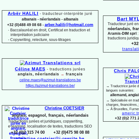
Arbër HALILI
-
traducteur-
interprète juré
Bart M
albanais -
néerlandais -
albanais
Traducteur juré en
arber.halili@hotmail.com
+32 (0)488 49 08 68 -
néerlandais, fra
Baccalauréat en droit, Certificat en traduction et
-
Aramis-
DIM sprl
:
interprétation judiciaire
traductions juridiq
-
Copywriting, relecture, sous-
titrages
+32
transla
Céline MAES
-
t
raductions jurées
Chris FA
anglais, néerlandais
→
français
celine.maes@azimut-
translations.be
https://azimut-
translations.be/
→ Traductrice jurée 
langues suivantes:
allemand, anglais
→ Spécialisée en trad
charges, financières, 
Christine COETSIER
→ À Bruxelles, Furne
americ.t
anglais, espagnol, français, néerlandais
+32 (0)2 771 
Traductions jurées et juridiques, copywriting,
e-
learning, localisation de textes, traductions SEO
+32 (0)2 315 74 00 +32 (0)475 98 08 88
christine.coetsier@i-
rewrite.be