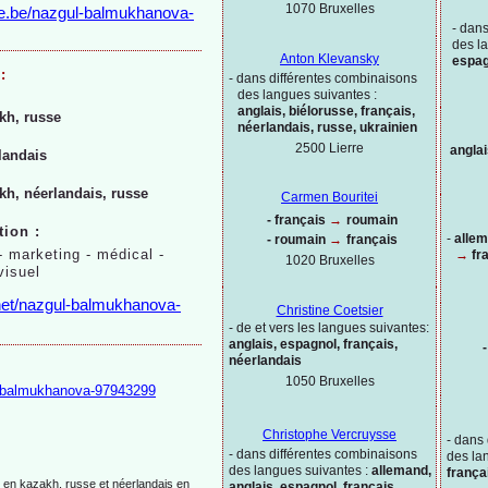
1070 Bruxelles
e.be/nazgul-
balmukhanova-
-
dans
des l
Anton Klevansky
espag
:
-
dans différentes combinaisons
des langues suivantes :
anglais, biélorusse, français,
kh, russe
néerlandais, russe, ukrainien
2500 Lierre
angla
landais
kh, néerlandais, russe
Carmen Bouritei
-
français
→
roumain
tion :
-
allem
-
roumain
→
français
-
marketing -
médical -
→
fr
1020
Bruxelles
visuel
net/nazgul-
balmukhanova-
Christine Coetsier
-
de et vers les langues suivantes:
anglais, espagnol, français,
-
néerlandais
1050 Bruxelles
balmukhanova-
97943299
Christophe Vercruysse
-
dans 
-
dans différentes combinaisons
des la
des langues suivantes :
allemand,
frança
anglais, espagnol, français,