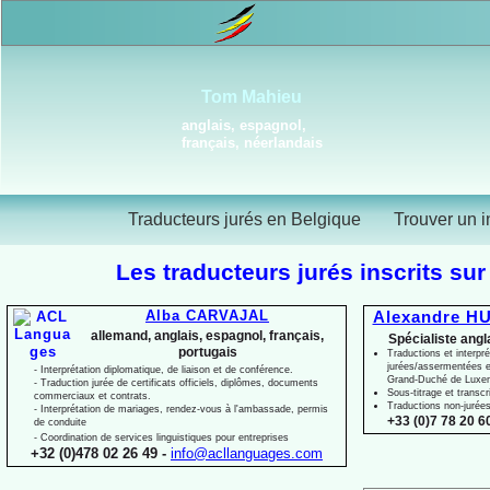
Tom Mahieu
anglais, espagnol,
français, néerlandais
Traducteurs jurés en Belgique
Trouver un i
Les traducteurs jurés inscrits sur
Alba CARVAJAL
Alexandre HU
allemand, anglais, espagnol, français,
Spécialiste angl
portugais
Traductions et interpré
jurées/assermentées e
-
Interprétation diplomatique, de liaison et de conférence.
Grand-
Duché de Luxe
-
Traduction jurée de certificats officiels, diplômes, documents
Sous-
titrage et transcr
commerciaux et contrats.
Traductions non-
jurée
-
Interprétation de mariages, rendez-
vous à l'ambassade, permis
+33 (0)7 78 20 60
de conduite
-
Coordination de services linguistiques pour entreprises
+32 (0)478 02 26 49 -
info@acllanguages.com