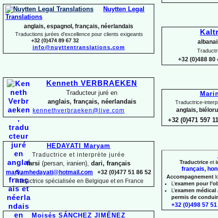
Nuytten Legal
Translations
anglais, espagnol, français, néerlandais
Kalt
Traductions jurées d'excellence pour clients exigeants
+32 (0)474 89 67 32
albanai
info@nuyttentranslations.com
Traductr
+32 (0)488 80 
Kenneth VERBRAEKEN
Traducteur juré en
Mari
anglais, français, néerlandais
Traductrice-
interp
anglais, biélor
kennethverbraeken@live.com
+32 (0)471 597 1
HEDAYATI Maryam
Traductrice et interprète jurée
Traductrice
et
i
farsi
(persan, iranien),
dari, français
français, hon
maryamhedayati@hotmail.com
+32 (0)477 51 86 52
Accompagnement
l
Traductrice spécialisée en Belgique et en France
L’
examen pour l’o
L’
examen médical 
permis de condui
+32 (0)498 57 51 
Moisés SÁNCHEZ JIMÉNEZ