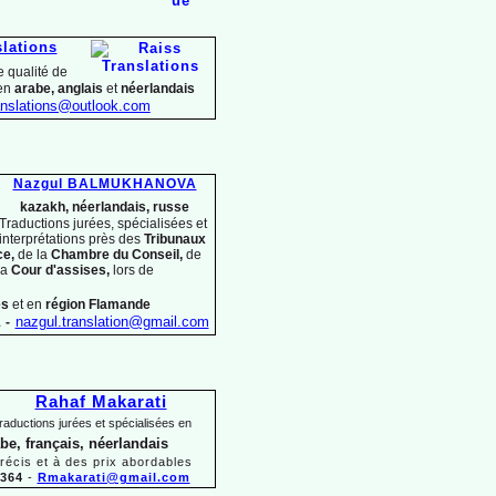
slations
 qualité de
 en
arabe, anglais
et
néerlandais
nslations@outlook.com
Nazgul BALMUKHANOVA
kazakh, néerlandais, russe
Traductions jurées, spécialisées et
interprétations près des
Tribunaux
ce,
de la
Chambre du Conseil,
de
la
Cour d'assises,
lors
de
es
et en
région Flamande
1
-
nazgul.translation@gmail.com
Rahaf Makarati
raductions jurées et spécialisées en
abe, français, néerlandais
précis et à des prix abordables
 364
-
Rmakarati@gmail.com