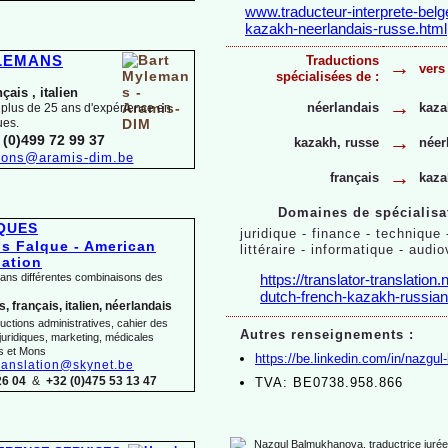
www.traducteur-
interprete-
belg
kazakh-
neerlandais-
russe.html
YLEMANS
Traductions
→
vers 
spécialisées de :
nçais ,
italien
→
néerlandais
kaza
 plus de 25 ans d'expérience en
ues.
→
 (0)499 72 99 37
kazakh, russe
néer
tions@aramis-
dim.be
→
français
kaza
Domaines de spécialisa
LQUES
juridique -
finance -
technique 
littéraire -
informatique -
audio
dans différentes combinaisons des
https://translator-
translation.
dutch-
french-
kazakh-
russian
, français, italien, néerlandais
uctions administratives, cahier des
Autres renseignements :
juridiques, marketing, médicales
s et Mons
https://be.linkedin.com/in/nazgul-
ranslation@skynet.be
26 04
&
+32 (0)475 53 13 47
TVA: BE0738.958.866