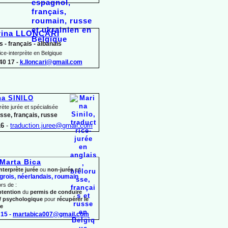
rina LLONCARI
s -
français -
albanais
ice-
interprète en Belgique
40 17 -
k.lloncari@gmail.com
na SINILO
rète jurée et spécialisée
usse, français, russe
16
-
traduction.juree@gmail.com
Marta Bica
nterprète jurée
ou
non-
jurée
en
grois, néerlandais,
roumain
ors de :
btention
du
permis de conduire
/ psychologique
pour
récupérer le
re
15 -
martabica007@gmail.com