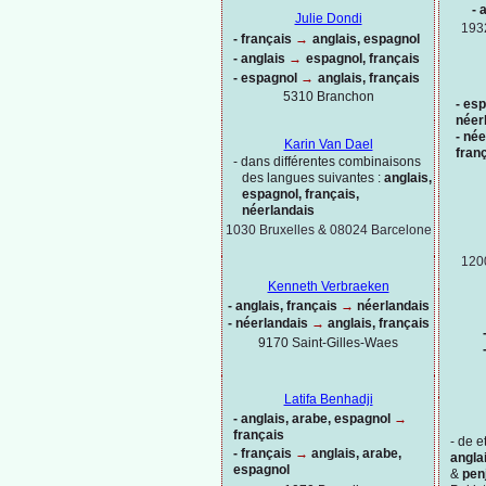
-
a
Julie Dondi
193
-
français
→
anglais, espagnol
-
anglais
→
espagnol, français
-
espagnol
→
anglais, français
5310 Branchon
-
esp
néer
-
née
Karin Van Dael
fran
-
dans différentes combinaisons
des langues suivantes :
anglais,
espagnol, français,
néerlandais
1030 Bruxelles & 08024 Barcelone
120
Kenneth Verbraeken
-
anglais, français
→
néerlandais
-
néerlandais
→
anglais, français
9170 Saint-
Gilles-
Waes
Latifa Benhadji
-
anglais, arabe, espagnol
→
français
-
de et
-
français
→
anglais, arabe,
anglai
espagnol
&
pen