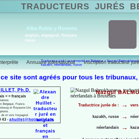
TRADUCTEURS
JURÉS
BE
Alba Rubio y Romero
anglais, espagnol, français,
russe
Traducteur juré / assermenté en Belgique
>
Nazgul Balmukhanov
nterprète
Annuaire international
Inscription traducteur jur
kazakh, néerlandais, russe
 ce site sont agréés pour tous les tribunaux,
ILLET, Ph.D.
Nazgul BALM
ais < > français
tations
→
n Belgique, France,
Traductrice jurée de :
vers
mbourg et Royaume-
Uni.
iptions.
→
s de et vers l'espagnol.
kazakh, russe
néer
 43 -
ahuillet@hotmail.com
→
néerlandais
kaza