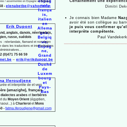
Certainement une expérience
jurée / assermentée en Espagne et Belgique
68 -
elenabetbe@yahoo.com
Dimitri Dek
Je connais bien Madame
Naz
avoir été son collègue au barr
Erik Dupont
je puis vous confirmer qu’el
interprète compétente.
nd, anglais, danois, néerlandais,
ien, russe, suédois
Paul Vandeker
 : néerlandais, flamand et norvégien
dans les traductions et interprétations
dministratives...
2 (0)471 75 66 59
net.be
–
erik@erikdupont.be
ma Iferoudjene
urée et interprète de et vers
ère (amazighe), français
s
dialectes arabes
et
berbères
et du
Moyen Orient
(égyptien,
haoui...) à
Charleroi
et
Mons
0 -
fatma.iferoudjene@gmail.com