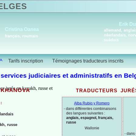
LGES
Erik D
Cristina Oanea
allemand, anglai
néerlandais, nor
français, roumain
suédois
a,
é
Tarifs inscription
Témoignages traducteurs inscrits
 services judiciaires et administratifs en Bel
UKHANOVA
TRADUCTEURS JURÉ
 :
Alba Rubio y Romero
-
dans différentes combinaisons
des langues suivantes :
landais
anglais, espagnol, français,
russe
kh, russe
Wallonie
-
dans 