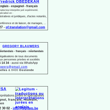
Fredrick OBEDEKAH
nglais -
espagnol -
français
raducteur-
interprète juré expérimenté,
pécialisé en :
tratives et juridiques, d'actes notariés,
onférence et de liaison, de mariages, ...
27 -
of.translation@gmail.com
GREGORY BLAUWERS
éerlandais -
français -
néerlandais
 légalisations de tous documents
aux personnes privées et sociétés
5 14 34
-
aussi via WhatsApp
uwers@gmail.com
elles
& 8400
Oostende
USA
erprétations jurées et spécialisées
gnol, français, roumain,
ien
2 30 02 -
info@legitum.be