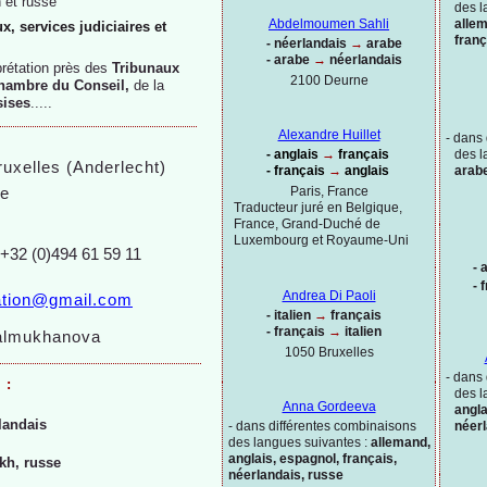
 et russe
des l
allem
Abdelmoumen Sahli
x, services judiciaires et
franç
-
néerlandais
→
arabe
-
arabe
→
néerlandais
prétation près des
Tribunaux
2100 Deurne
hambre du Conseil,
de la
sises
.....
Alexandre Huillet
-
dans 
-
anglais
→
français
des l
uxelles (Anderlecht)
-
français
→
anglais
arabe
Paris, France
ue
Traducteur juré en Belgique,
France, Grand-
Duché de
Luxembourg et Royaume-
Uni
 +32 (0)494 61 59 11
-
a
-
f
Andrea Di Paoli
lation@gmail.com
-
italien
→
français
-
français
→
italien
balmukhanova
1050 Bruxelles
-
dans 
 :
des l
Anna Gordeeva
angla
landais
-
dans différentes combinaisons
néerl
des langues suivantes :
allemand,
anglais, espagnol, français,
kh, russe
néerlandais, russe