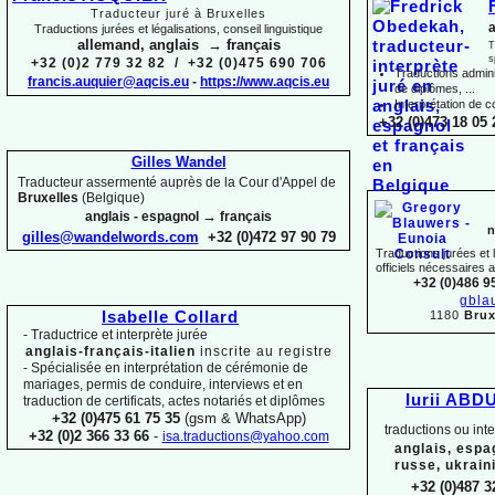
Traducteur juré à Bruxelles
a
Traductions jurées et légalisations, conseil linguistique
allemand, anglais → français
T
s
+32 (0)2 779 32 82 / +32 (0)475 690 706
Traductions adminis
francis.auquier@aqcis.eu
-
https://www.aqcis.eu
de diplômes, ...
Interprétation de c
+32 (0)473 18 05 
Gilles Wandel
Traducteur assermenté auprès de la Cour d'Appel de
Bruxelles
(Belgique)
→
anglais -
espagnol
français
n
gilles@wandelwords.com
+32 (0)472 97 90 79
Traductions jurées et
officiels nécessaires 
+32 (0)486 9
gbla
1180
Brux
Isabelle Collard
-
Traductrice et interprète jurée
anglais-
français-
italien
inscrite au registre
-
Spécialisée en interprétation de cérémonie de
mariages, permis de conduire, interviews et en
Iurii ABD
traduction de certificats, actes notariés et diplômes
+32 (0)475 61 75 35
(gsm & WhatsApp)
traductions ou int
+32 (0)2 366 33 66
-
isa.traductions@yahoo.com
anglais, espa
russe, ukrain
+32 (0)487 3