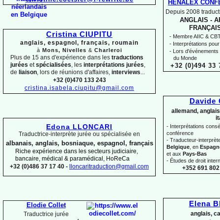
HENALEX CONF
Depuis 2008 traducti
ANGLAIS -
AR
FRANÇAIS
Cristina CIUPITU
-
Membre AIIC & CBTI,
anglais, espagnol, français, roumain
-
Interprétations pour
à
Mons, Nivelles
&
Charleroi
-
Lors d'événements 
Plus de 15 ans d'expérience dans les
traductions
du Monde
jurées
et
spécialisées
, les
interprétations jurées
,
+32 (0)494 33 
de
liaison
, lors de réunions d'affaires,
interviews
...
+32 (0)470 133 243
cristina.isabela.ciupitu@gmail.com
Davide
allemand, anglais
i
Edona LLONCARI
-
Interprétations conséc
conférence
Traductrice-
interprète jurée ou spécialisée en
-
Traducteur-
interprè
albanais, anglais, bosniaque, espagnol, français
Belgique
, en
Espagn
Riche expérience dans les secteurs judiciaire,
et aux
Pays-
Bas
bancaire, médical & paramédical, HoReCa
-
Études de droit intern
+32 (0)486 37 17 40 -
lloncaritraduction@gmail.com
+352 691 802 
Elena 
Elodie Collet
anglais, c
Traductrice jurée