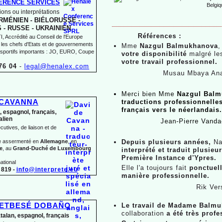
ERENCE SERVICES
ons ou interprétations
MÉNIEN -
BIÉLORUSSE -
 -
RUSSE -
UKRAINIEN
Références :
 Accrédité au Conseil de l'Europe
 les chefs d'Etats et de gouvernements
Mme
Nazgul Balmukhanova
,
sportifs importants : JO, EURO, Coupe
votre disponibilité
malgré le
votre travail professionnel
.
76 04
-
legal@henalex.com
Musau Mbaya Ana
Merci bien Mme
Nazgul Bal
 CAVANNA
traductions professionnell
français vers le néerlandais.
, espagnol, français,
talien
Jean-
Pierre Vanda
utives, de liaison et de
te assermenté en
Allemagne
, en
Depuis plusieurs années,
Na
e
, au
Grand-
Duché de Luxembourg
interprété et traduit plusieu
Première Instance d'Ypres.
ational
Elle l'a toujours fait
ponctuel
819 -
info@interprete.eu
manière professionnelle.
Rik Ver
BETBESÉ DOBAÑO
Le travail de Madame Balm
collaboration
a été très profe
atalan, espagnol, français