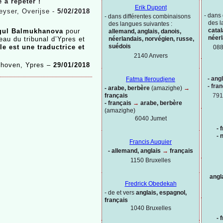
 à répéter !
Erik Dupont
eyser, Overijse -
5/02/2018
-
dans 
-
dans différentes combinaisons
des l
des langues suivantes :
catal
gul Balmukhanova
pour
allemand, anglais, danois,
néer
néerlandais, norvégien, russe,
eau du tribunal d’Ypres et
suédois
le est une traductrice et
088
2140 Anvers
khoven, Ypres –
29/01/2018
-
angl
Fatma Iferoudjene
-
fran
-
arabe, berbère
(amazighe)
→
français
791
-
français
→
arabe, berbère
(amazighe)
6040 Jumet
-
f
-
n
Francis Auquier
-
allemand, anglais
→
français
1150
Bruxelles
angl
Fredrick Obedekah
-
de et vers
anglais, espagnol,
français
1040 Bruxelles
-
f