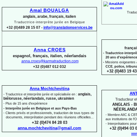
Amal BOUALGA
Traduct
anglais, arabe, français, italien
Traductrice-
interprète jurée en Belgique
+32 (0)489 28 15 07 -
info@translationservices.be
françai
Anna CROES
-
Traductrice-
interprè
espagnol, français, italien, néerlandais
20 ans d'expérienc
anna.croes@karmatraduction.com
-
Missions exigeantes &
CCE
,
police,
tribun
+32 (0)487 012 032
+32 (0)483 19 43
Anna Mochtchevitina
AN
anglais,
-
Traductrice et interprète jurée et spécialisée en :
biélorusse, néerlandais, russe, ukrainien
Traducteur et
-
Plus de 15 ans d'expérience
ANGLAIS -
B
-
Interprète jurée en Belgique et aux Pays-
Bas
NÉERLANDA
-
Clients privés et professionnels, traduction de tous types de
-
Membre AIIC & CBTI,
documents, interprétation pendant des réunions officielles...
aux institutions de l
+32 (0)474 84 28 03
-
Interprétations pour
anna.mochtchevitina@gmail.com
+32 (0)494 03 
ww