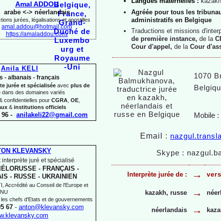
Langues maternelles :
kazakh
Amal ADDOU
Agréée pour tous les tribunau
arabe <-
> néerlandais
administratifs en Belgique
ions jurées, légalisations et apostilles
amal.addou@hotmail.com
Traductions et missions d'inter
https://amaladdou.com/
de première instance,
de la
C
Cour d'appel,
de la
Cour d'as
Anila KELI
1070 Br
s -
albanais -
français
te jurée et spécialisée
avec
plus de
Belgiq
e
dans des domaines variés
 confidentielles pour
CGRA
,
OE
,
aux
&
institutions officiels
 96 -
anilakeli22@gmail.com
Mobile :
Email :
nazgul.trans
TON KLEVANSKY
Skype : nazgul.
 interprète juré et spécialisé
IÉLORUSSE -
FRANÇAIS -
→
Interprète jurée de :
vers
IS -
RUSSE -
UKRAINIEN
 Accrédité au Conseil de l'Europe et
→
'ONU
kazakh, russe
néer
 les chefs d'Etats et de gouvernements
05 67
-
anton@klevansky.com
→
néerlandais
kaza
w.klevansky.com