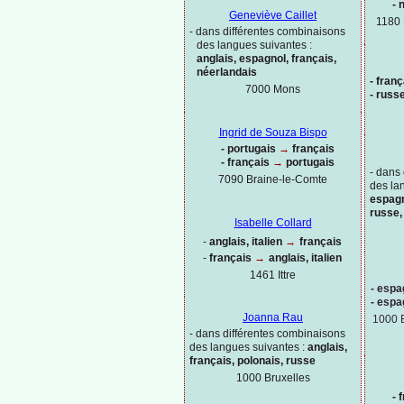
-
n
Geneviève Caillet
1180 
-
dans différentes combinaisons
des langues suivantes :
anglais, espagnol, français,
néerlandais
-
franç
7000 Mons
-
russe
Ingrid de Souza Bispo
-
portugais
→
français
-
français
→
portugais
-
dans 
7090 Braine-
le-
Comte
des la
espagn
russe,
Isabelle Collard
-
anglais, italien
→
français
-
français
→
anglais, italien
1461 Ittre
-
espag
-
espag
Joanna Rau
1000 
-
dans différentes combinaisons
des langues suivantes :
anglais,
français, polonais, russe
1000
Bruxelles
-
f