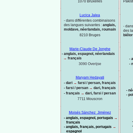
Pakis
1070 Bruxelles
Lucica Jalea
-
dans différentes combinaisons
des langues suivantes :
anglais,
-
dans
moldave, néerlandais, roumain
des l
8210 Bruges
biélo
Marie-
Claude De Jonghe
-
anglais, espagnol, néerlandais
→
français
-
a
3090 Overijse
-
n
Maryam Hedayati
-
dari
→
farsi / persan, français
-
farsi / persan
→
dari, français
-
né
-
français
→
dari, farsi / persan
-
po
7711 Mouscron
Moisés Sánchez Jiménez
-
anglais, espagnol, portugais
→
français
-
anglais, français, portugais
→
espagnol