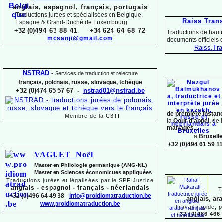
anglais, espagnol, français, portugais
Traductions jurées et spécialisées en Belgique,
Raiss Tran
Espagne & Grand-
Duché de Luxembourg
+32 (0)
494 63 88 41
+34
624 64 68 72
Traductions de haute
mosanji@gmail.com
documents officiels
Raiss.
Tra
NSTRAD
-
Services de traduction et relecture
français, polonais, russe, slovaque,
tchèque
+32 (0)474 65 57 67 -
nstrad01@nstrad.be
de première instan
Membre de la CBTI
la
Cour d'appel,
de 
mariages...
à
Bruxell
+32 (0)494 61 59 1
VAGUET Noël
Master en Philologie germanique (ANG-
NL)
Master en Sciences économiques appliquées
Traductions jurées et légalisées par le SPF Justice
anglais -
espagnol -
français -
néerlandais
T
+32 (0)496 64 49 38
-
info@proidiomatraduction.be
anglais, ar
www.proidiomatraduction.be
Travail rapide, 
+32 (0)486 466