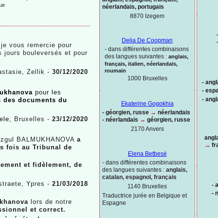
néerlandais, portugais
8870 Izegem
Delia De Coopman
 je vous remercie pour
-
dans différentes combinaisons
s jours bouleversés et pour
des langues suivantes :
anglais,
français, italien, néerlandais,
roumain
stasie
,
Zellik -
30/12/2020
1000
Bruxelles
-
angl
-
espa
mukhanova
pour les
-
angl
es des documents du
Ekaterine Gogokhia
-
géorgien, russe
→
néerlandais
ele,
Bruxelles -
23/12/2020
-
néerlandais
→
géorgien, russe
2170 Anvers
angl
zgul BALMUKHANOVA
a
→
fr
rs fois au Tribunal de
Elena Betbesé
-
dans différentes combinaisons
lement et fidèlement, de
des langues suivantes :
anglais,
catalan, espagnol, français
straete, Ypres -
21/03/2018
-
a
1140 Bruxelles
-
n
Traductrice jurée en Belgique et
ukhanova
lors de notre
Espagne
ssionnel et correct.