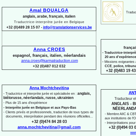
Amal BOUALGA
Traduct
anglais, arabe, français, italien
Traductrice-
interprète jurée en Belgique
+32 (0)489 28 15 07 -
info@translationservices.be
françai
Anna CROES
-
Traductrice-
interprè
espagnol, français, italien, néerlandais
20 ans d'expérienc
anna.croes@karmatraduction.com
-
Missions exigeantes &
CCE
,
police,
tribun
+32 (0)487 012 032
+32 (0)483 19 43
Anna Mochtchevitina
AN
anglais,
-
Traductrice et interprète jurée et spécialisée en :
biélorusse, néerlandais, russe, ukrainien
Traducteur et
-
Plus de 15 ans d'expérience
ANGLAIS -
B
-
Interprète jurée en Belgique et aux Pays-
Bas
NÉERLANDA
-
Clients privés et professionnels, traduction de tous types de
-
Membre AIIC & CBTI,
documents, interprétation pendant des réunions officielles...
aux institutions de l
+32 (0)474 84 28 03
-
Interprétations pour
anna.mochtchevitina@gmail.com
+32 (0)494 03 
ww