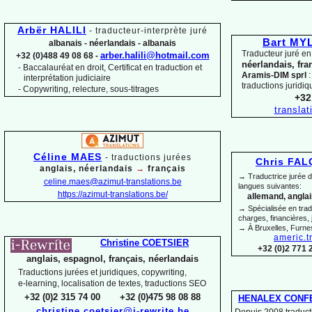
Arbër HALILI
-
traducteur-
interprète juré
Bart M
albanais -
néerlandais -
albanais
Traducteur juré en
arber.halili@hotmail.com
+32 (0)488 49 08 68 -
néerlandais, fra
Baccalauréat en droit, Certificat en traduction et
-
Aramis-
DIM sprl
:
interprétation judiciaire
traductions juridiq
-
Copywriting, relecture, sous-
titrages
+32
transla
Céline MAES
-
t
raductions jurées
Chris FA
anglais, néerlandais
→
français
→ Traductrice jurée 
celine.maes@azimut-
translations.be
langues suivantes:
https://azimut-
translations.be/
allemand, anglais
→ Spécialisée en trad
charges, financières, 
→ À Bruxelles, Furne
americ.t
Christine COETSIER
+32 (0)2 771 
anglais, espagnol, français, néerlandais
Traductions jurées et juridiques, copywriting,
e-
learning, localisation de textes, traductions SEO
+32 (0)2 315 74 00 +32 (0)475 98 08 88
HENALEX CONF
christine.coetsier@i-
rewrite.be