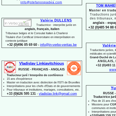
info@stefanospadea.com
TOM MAHIE
Master en tradu
Traductions jur
des tribunaux, 
Valérie DULLENS
anglais -
espag
Traductrice -
interprète jurée en
+32 (0)485 94 88 6
anglais, français, italien
Tribunaux belges et le Consulat Italien à Charleroi
Titulaire d'un Certificat Universitaire en interprétation en
contexte juridique
+32 (0)496 05 69 60 -
info@in-
verbo-
veritas.be
Valéri
Traductions jurées, l
médicales et scienti
Grand-
Duché de 
ANGLAIS,
Vladislav Linkiavitchious
+32 (0)493 11 
RUSSE -
FRANÇAIS -
ANGLAIS
www
Traducteur juré / Interprète de conférence
15 ans d'expérience
Master en traduction avec distinction de l'ISTI de Bruxelles
Interprétations pour les chefs d'Etats et de gouvernements
Yu
Pour
tribunaux
et institutions
, mariages, consultations, etc.
RUSSE -
+33 (0)626 595 131
-
vladislav.link@gmail.com
Traductrice jur
Plus de 15 ans d'e
Missions pour
CG
communes et institut
Interprétations pou
+32(0)489 159 153