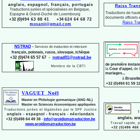
anglais, espagnol, français, portugais
Raiss Tran
Traductions jurées et spécialisées en Belgique,
Traductions de haute
Espagne & Grand-
Duché de Luxembourg
documents officiels
+32 (0)
494 63 88 41
+34
624 64 68 72
Raiss.
Tra
mosanji@gmail.com
NSTRAD
-
Services de traduction et relecture
français, polonais, russe, slovaque,
tchèque
+32 (0)474 65 57 67 -
nstrad01@nstrad.be
de première instan
Membre de la CBTI
la
Cour d'appel,
de 
mariages...
à
Bruxell
+32 (0)494 61 59 1
VAGUET Noël
Master en Philologie germanique (ANG-
NL)
Master en Sciences économiques appliquées
Traductions jurées et légalisées par le SPF Justice
T
anglais -
espagnol -
français -
néerlandais
anglais, ar
+32 (0)496 64 49 38
-
info@proidiomatraduction.be
Travail rapide, 
www.proidiomatraduction.be
+32 (0)486 466