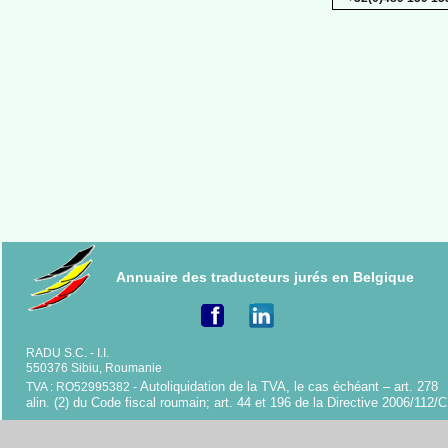
Annuaire des traducteurs jurés en Belgique
RADU S.C. -
I.I.
550376 Sibiu, Roumanie
Autoliquidation de la TVA, le cas échéant – art. 278
TVA : RO52995382 -
alin. (2) du Code fiscal roumain; art. 44 et 196 de la Directive 2006/112/