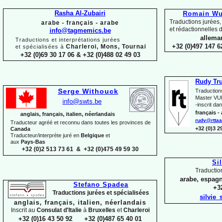
Rasha Al-
Zubairi
Romain Wui
Traductions jurées,
arabe -
français -
arabe
et rédactionnelles d
info@tagmemics.be
alleman
Traductions et interprétations jurées
+32 (0)497 147 6
Charleroi, Mons, Tournai
et spécialisées à
+32 (0)69 30 17 06 & +32 (0)488 02 49 03
Rudy Tr
Serge Withouck
Traduction
Master VUB
info@swts.be
-
inscrit dan
français -
anglais, français, italien, néerlandais
rudy@rttaa
Traducteur agréé et reconnu dans toutes les provinces de
+32 (0)3 
Canada
Traducteur/interprète juré en
Belgique
et
aux
Pays-
Bas
+32 (0)2 513 73 61 & +32 (0)475 49 59 30
Si
Traductio
arabe, espagn
Stefano Spadea
+32
Traductions jurées et spécialisées
silvie
anglais, français, italien, néerlandais
Inscrit au
Consulat
d'Italie
à
Bruxelles
et
Charleroi
+32 (0)16 43 50 92 +32 (0)487 65 40 01