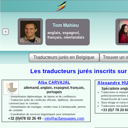
Tom Mahieu
anglais, espagnol,
français, néerlandais
Traducteurs jurés en Belgique
Trouver un i
Les traducteurs jurés inscrits sur
Alba CARVAJAL
Alexandre HU
allemand, anglais, espagnol, français,
Spécialiste angl
portugais
Traductions et interpré
jurées/assermentées e
-
Interprétation diplomatique, de liaison et de conférence.
Grand-
Duché de Luxe
-
Traduction jurée de certificats officiels, diplômes, documents
Sous-
titrage et transcr
commerciaux et contrats.
Traductions non-
jurée
-
Interprétation de mariages, rendez-
vous à l'ambassade, permis
+33 (0)7 78 20 60
de conduite
-
Coordination de services linguistiques pour entreprises
+32 (0)478 02 26 49 -
info@acllanguages.com