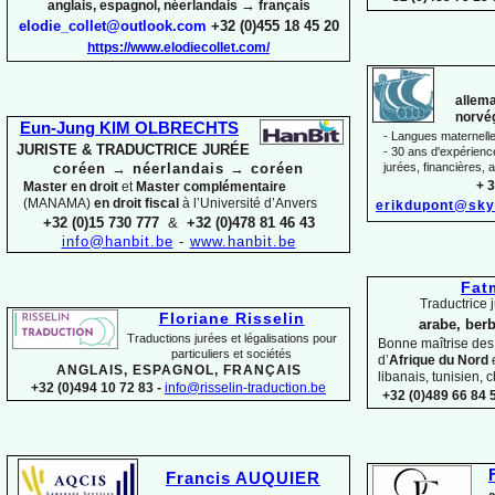
→
anglais, espagnol, néerlandais
français
elodie_collet@outlook.com
+32 (0)455 18 45 20
https://www.elodiecollet.com/
allema
norvég
Eun-
Jung KIM OLBRECHTS
-
Langues maternelles
JURISTE & TRADUCTRICE JURÉE
-
30 ans d'expérience 
coréen
→
néerlandais
→
coréen
jurées, financières, a
+ 3
Master en droit
et
Master complémentaire
(MANAMA)
en droit fiscal
à l’Université d’Anvers
erikdupont@sky
+32 (0)15 730 777
&
+32 (0)478 81 46 43
info@hanbit.be
-
www.hanbit.be
Fat
Traductrice j
Floriane Risselin
arabe, berb
Traductions jurées et légalisations
pour
Bonne maîtrise de
particuliers et sociétés
d’
Afrique du Nord
ANGLAIS, ESPAGNOL, FRANÇAIS
libanais, tunisien, c
+32 (0)494 10 72 83 -
info@risselin-
traduction.be
+32 (0)489 66 84 5
Francis AUQUIER