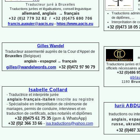
a
Traducteur juré à Bruxelles
T
Traductions jurées et légalisations, conseil linguistique
s
allemand, anglais → français
Traductions adminis
de diplômes, ...
+32 (0)2 779 32 82 / +32 (0)475 690 706
Interprétation de c
francis.auquier@aqcis.eu
-
https://www.aqcis.eu
+32 (0)473 18 05 
Gilles Wandel
Traducteur assermenté auprès de la Cour d'Appel de
Bruxelles
(Belgique)
n
→
anglais -
espagnol
français
Traductions jurées et
gilles@wandelwords.com
+32 (0)472 97 90 79
officiels nécessaires 
+32 (0)486 9
gbla
1180
Brux
Isabelle Collard
-
Traductrice et interprète jurée
anglais-
français-
italien
inscrite au registre
-
Spécialisée en interprétation de cérémonie de
Iurii ABD
mariages, permis de conduire, interviews et en
traduction de certificats, actes notariés et diplômes
traductions ou int
+32 (0)475 61 75 35
(gsm & WhatsApp)
anglais, espa
+32 (0)2 366 33 66
-
isa.traductions@yahoo.com
russe, ukrain
+32 (0)487 3