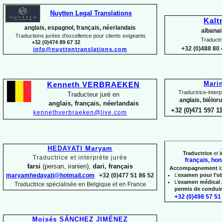
Nuytten Legal Translations
Kalt
anglais, espagnol, français, néerlandais
albanai
Traductions jurées d'excellence pour clients exigeants
Traductr
+32 (0)474 89 67 32
+32 (0)488 80 
info@nuyttentranslations.com
Mari
Kenneth VERBRAEKEN
Traductrice-
interp
Traducteur juré en
anglais, biélor
anglais, français, néerlandais
+32 (0)471 597 1
kennethverbraeken@live.com
HEDAYATI Maryam
Traductrice
et
i
Traductrice et interprète jurée
français, hon
farsi
(persan, iranien),
dari, français
Accompagnement
l
maryamhedayati@hotmail.com
+32 (0)477 51 86 52
L’
examen pour l’o
L’
examen médical 
Traductrice spécialisée en Belgique et en France
permis de condui
+32 (0)498 57 51 
Moisés SÁNCHEZ JIMÉNEZ