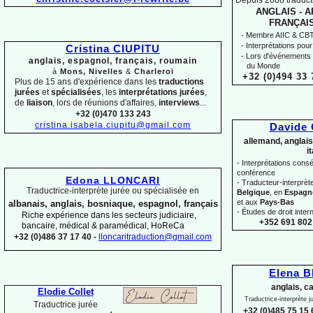
Depuis 2008 traducti
ANGLAIS -
AR
FRANÇAIS
-
Membre AIIC & CBTI,
-
Interprétations pour
Cristina CIUPITU
-
Lors d'événements 
anglais, espagnol, français, roumain
du Monde
à
Mons, Nivelles
&
Charleroi
+32 (0)494 33 
Plus de 15 ans d'expérience dans les
traductions
jurées
et
spécialisées
, les
interprétations jurées
,
de
liaison
, lors de réunions d'affaires,
interviews
...
+32 (0)470 133 243
cristina.isabela.ciupitu@gmail.com
Davide
allemand, anglais
i
-
Interprétations conséc
conférence
Edona LLONCARI
-
Traducteur-
interprè
Traductrice-
interprète jurée ou spécialisée en
Belgique
, en
Espagn
et aux
Pays-
Bas
albanais, anglais, bosniaque, espagnol, français
-
Études de droit intern
Riche expérience dans les secteurs judiciaire,
+352 691 802 
bancaire, médical & paramédical, HoReCa
+32 (0)486 37 17 40 -
lloncaritraduction@gmail.com
Elena 
anglais, c
Elodie Collet
Traductrice-
interprète 
Traductrice jurée
+32 (0)485 75 15 