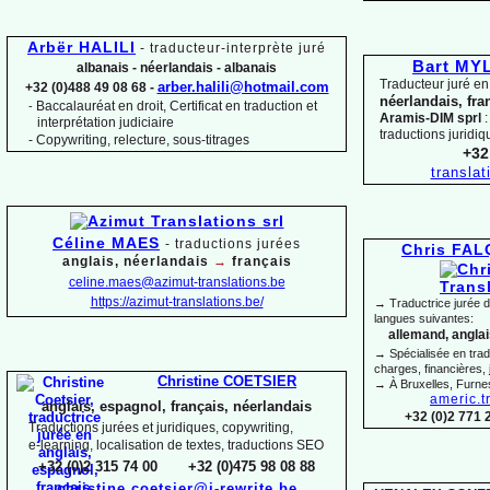
Arbër HALILI
-
traducteur-
interprète juré
Bart M
albanais -
néerlandais -
albanais
Traducteur juré en
arber.halili@hotmail.com
+32 (0)488 49 08 68 -
néerlandais, fra
Baccalauréat en droit, Certificat en traduction et
-
Aramis-
DIM sprl
:
interprétation judiciaire
traductions juridiq
-
Copywriting, relecture, sous-
titrages
+32
transla
Céline MAES
-
t
raductions jurées
Chris FA
anglais, néerlandais
→
français
celine.maes@azimut-
translations.be
https://azimut-
translations.be/
→ Traductrice jurée 
langues suivantes:
allemand, anglais
→ Spécialisée en trad
charges, financières, 
Christine COETSIER
→ À Bruxelles, Furne
americ.t
anglais, espagnol, français, néerlandais
+32 (0)2 771 
Traductions jurées et juridiques, copywriting,
e-
learning, localisation de textes, traductions SEO
+32 (0)2 315 74 00 +32 (0)475 98 08 88
christine.coetsier@i-
rewrite.be