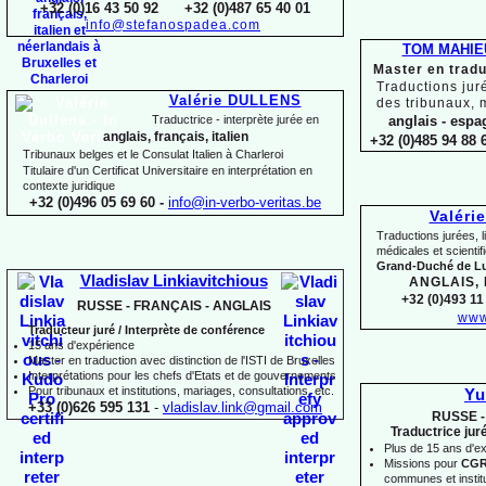
+32 (0)16 43 50 92 +32 (0)487 65 40 01
info@stefanospadea.com
TOM MAHIE
Master en tradu
Traductions jur
Valérie DULLENS
des tribunaux, 
Traductrice -
interprète jurée en
anglais -
espag
anglais, français, italien
+32 (0)485 94 88 6
Tribunaux belges et le Consulat Italien à Charleroi
Titulaire d'un Certificat Universitaire en interprétation en
contexte juridique
+32 (0)496 05 69 60 -
info@in-
verbo-
veritas.be
Valéri
Traductions jurées, l
médicales et scienti
Grand-
Duché de 
Vladislav Linkiavitchious
ANGLAIS,
+32 (0)493 11 
RUSSE -
FRANÇAIS -
ANGLAIS
www
Traducteur juré / Interprète de conférence
15 ans d'expérience
Master en traduction avec distinction de l'ISTI de Bruxelles
Interprétations pour les chefs d'Etats et de gouvernements
Pour
tribunaux
et institutions
, mariages, consultations, etc.
Yu
+33 (0)626 595 131
-
vladislav.link@gmail.com
RUSSE -
Traductrice jur
Plus de 15 ans d'e
Missions pour
CG
communes et institut