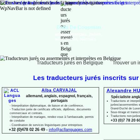
Erreur lors de la génération de la barre de navigation:
WpNavBar is not defined
Delia De Coopman
anglais, français, italien,
néerlandais, roumain
Traducteurs jurés en Belgique
Trouver un i
Les traducteurs jurés inscrits sur
Alba CARVAJAL
Alexandre HU
allemand, anglais, espagnol, français,
Spécialiste angl
portugais
Traductions et interpré
jurées/assermentées e
-
Interprétation diplomatique, de liaison et de conférence.
Grand-
Duché de Luxe
-
Traduction jurée de certificats officiels, diplômes, documents
Sous-
titrage et transcr
commerciaux et contrats.
Traductions non-
jurée
-
Interprétation de mariages, rendez-
vous à l'ambassade, permis
+33 (0)7 78 20 60
de conduite
-
Coordination de services linguistiques pour entreprises
+32 (0)478 02 26 49 -
info@acllanguages.com