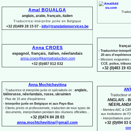
Amal BOUALGA
Traduct
anglais, arabe, français, italien
Traductrice-
interprète jurée en Belgique
+32 (0)489 28 15 07 -
info@translationservices.be
françai
Anna CROES
-
Traductrice-
interprè
espagnol, français, italien, néerlandais
20 ans d'expérienc
anna.croes@karmatraduction.com
-
Missions exigeantes &
CCE
,
police,
tribun
+32 (0)487 012 032
+32 (0)483 19 43
Anna Mochtchevitina
AN
anglais,
-
Traductrice et interprète jurée et spécialisée en :
biélorusse, néerlandais, russe, ukrainien
Traducteur et
-
Plus de 15 ans d'expérience
ANGLAIS -
B
-
Interprète jurée en Belgique et aux Pays-
Bas
NÉERLANDA
-
Clients privés et professionnels, traduction de tous types de
-
Membre AIIC & CBTI,
documents, interprétation pendant des réunions officielles...
aux institutions de l
+32 (0)474 84 28 03
-
Interprétations pour
anna.mochtchevitina@gmail.com
+32 (0)494 03 
ww