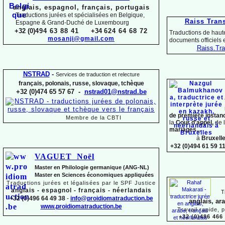
anglais, espagnol, français, portugais
Traductions jurées et spécialisées en Belgique,
Raiss Tran
Espagne & Grand-
Duché de Luxembourg
+32 (0)
494 63 88 41
+34
624 64 68 72
Traductions de haute
mosanji@gmail.com
documents officiels
Raiss.
Tra
NSTRAD
-
Services de traduction et relecture
français, polonais, russe, slovaque,
tchèque
+32 (0)474 65 57 67 -
nstrad01@nstrad.be
de première instan
Membre de la CBTI
la
Cour d'appel,
de 
mariages...
à
Bruxell
+32 (0)494 61 59 1
VAGUET Noël
Master en Philologie germanique (ANG-
NL)
Master en Sciences économiques appliquées
Traductions jurées et légalisées par le SPF Justice
anglais -
espagnol -
français -
néerlandais
T
+32 (0)496 64 49 38
-
info@proidiomatraduction.be
anglais, ar
www.proidiomatraduction.be
Travail rapide, 
+32 (0)486 466