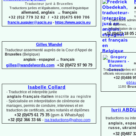
Traducteur juré à Bruxelles
a
Traductions jurées et légalisations, conseil linguistique
allemand, anglais → français
T
s
+32 (0)2 779 32 82 / +32 (0)475 690 706
Traductions adminis
francis.auquier@aqcis.eu
-
https://www.aqcis.eu
de diplômes, ...
Interprétation de c
+32 (0)473 18 05 
Gilles Wandel
Traducteur assermenté auprès de la Cour d'Appel de
Bruxelles
(Belgique)
→
anglais -
espagnol
français
n
gilles@wandelwords.com
+32 (0)472 97 90 79
Traductions jurées et
officiels nécessaires 
+32 (0)486 9
gbla
1180
Brux
Isabelle Collard
-
Traductrice et interprète jurée
anglais-
français-
italien
inscrite au registre
-
Spécialisée en interprétation de cérémonie de
mariages, permis de conduire, interviews et en
Iurii ABD
traduction de certificats, actes notariés et diplômes
+32 (0)475 61 75 35
(gsm & WhatsApp)
traductions ou int
+32 (0)2 366 33 66
-
isa.traductions@yahoo.com
anglais, espa
russe, ukrain
+32 (0)487 3