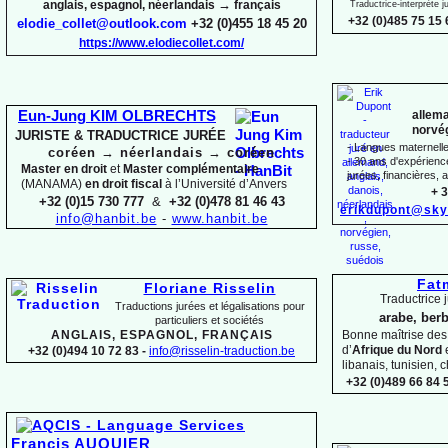
→
anglais, espagnol, néerlandais
français
Traductrice-
interprète 
+32 (0)485 75 15 
elodie_collet@outlook.com
+32 (0)455 18 45 20
https://www.elodiecollet.com/
allema
Eun-
Jung KIM OLBRECHTS
norvég
JURISTE & TRADUCTRICE JURÉE
-
Langues maternelles
coréen
→
néerlandais
→
coréen
-
30 ans d'expérience 
Master en droit
et
Master complémentaire
jurées, financières, a
(MANAMA)
en droit fiscal
à l’Université d’Anvers
+ 3
+32 (0)15 730 777
&
+32 (0)478 81 46 43
erikdupont@sky
info@hanbit.be
-
www.hanbit.be
Fat
Floriane Risselin
Traductrice j
Traductions jurées et légalisations
pour
arabe, berb
particuliers et sociétés
ANGLAIS, ESPAGNOL, FRANÇAIS
Bonne maîtrise de
d’
Afrique du Nord
+32 (0)494 10 72 83 -
info@risselin-
traduction.be
libanais, tunisien, c
+32 (0)489 66 84 5
Francis AUQUIER