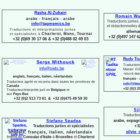
Rasha Al-
Zubairi
Romain Wui
arabe -
français -
arabe
Traductions jurées,
info@tagmemics.be
et rédactionnelles d
Traductions et interprétations jurées
alleman
Charleroi, Mons, Tournai
et spécialisées à
+32 (0)497 147 6
+32 (0)69 30 17 06 & +32 (0)488 02 49 03
Rudy Tr
Serge Withouck
Traduction
info@swts.be
Master VUB
-
inscrit dan
anglais, français, italien, néerlandais
français -
Traducteur agréé et reconnu dans toutes les provinces de
rudy@rttaa
Canada
+32 (0)3 
Traducteur/interprète juré en
Belgique
et
aux
Pays-
Bas
+32 (0)2 513 73 61 & +32 (0)475 49 59 30
Si
Traductio
arabe, espagn
Stefano Spadea
+32
Traductions jurées et spécialisées
silvie
anglais, français, italien, néerlandais
Inscrit au
Consulat
d'Italie
à
Bruxelles
et
Charleroi