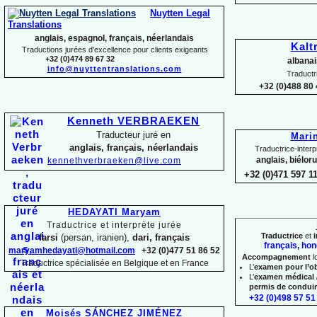
Nuytten Legal
Translations
anglais, espagnol, français, néerlandais
Kalt
Traductions jurées d'excellence pour clients exigeants
+32 (0)474 89 67 32
albanai
info@nuyttentranslations.com
Traductr
+32 (0)488 80 
Kenneth VERBRAEKEN
Traducteur juré en
Mari
anglais, français, néerlandais
Traductrice-
interp
anglais, biélor
kennethverbraeken@live.com
+32 (0)471 597 1
HEDAYATI Maryam
Traductrice et interprète jurée
Traductrice
et
i
farsi
(persan, iranien),
dari, français
français, hon
maryamhedayati@hotmail.com
+32 (0)477 51 86 52
Accompagnement
l
Traductrice spécialisée en Belgique et en France
L’
examen pour l’o
L’
examen médical 
permis de condui
+32 (0)498 57 51 
Moisés SÁNCHEZ JIMÉNEZ