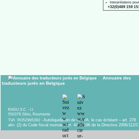
Interprétations pou
+32(0)489 159 153
Annuaire des
traducteurs jurés en Belgique
RADU S.C. -
I.I.
550376 Sibiu, Roumanie
Autoliquidation de la TVA, le cas échéant – art. 278
TVA : RO52995382 -
alin. (2) du Code fiscal roumain; art. 44 et 196 de la Directive 2006/112/