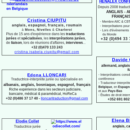
HENALEX CONF
Depuis 2008 traducti
ANGLAIS -
AR
FRANÇAIS
Cristina CIUPITU
-
Membre AIIC & CBTI,
anglais, espagnol, français, roumain
-
Interprétations pour
à
Mons, Nivelles
&
Charleroi
-
Lors d'événements 
Plus de 15 ans d'expérience dans les
traductions
du Monde
jurées
et
spécialisées
, les
interprétations jurées
,
+32 (0)494 33 
de
liaison
, lors de réunions d'affaires,
interviews
...
+32 (0)470 133 243
cristina.isabela.ciupitu@gmail.com
Davide
allemand, anglais
i
Edona LLONCARI
-
Interprétations conséc
conférence
Traductrice-
interprète jurée ou spécialisée en
-
Traducteur-
interprè
albanais, anglais, bosniaque, espagnol, français
Belgique
, en
Espagn
Riche expérience dans les secteurs judiciaire,
et aux
Pays-
Bas
bancaire, médical & paramédical, HoReCa
-
Études de droit intern
+32 (0)486 37 17 40 -
lloncaritraduction@gmail.com
+352 691 802 
Elena 
Elodie Collet
anglais, c
Traductrice jurée