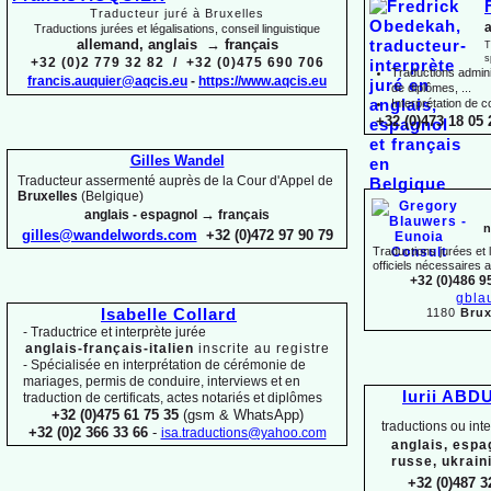
Traducteur juré à Bruxelles
a
Traductions jurées et légalisations, conseil linguistique
allemand, anglais → français
T
s
+32 (0)2 779 32 82 / +32 (0)475 690 706
Traductions adminis
francis.auquier@aqcis.eu
-
https://www.aqcis.eu
de diplômes, ...
Interprétation de c
+32 (0)473 18 05 
Gilles Wandel
Traducteur assermenté auprès de la Cour d'Appel de
Bruxelles
(Belgique)
→
anglais -
espagnol
français
n
gilles@wandelwords.com
+32 (0)472 97 90 79
Traductions jurées et
officiels nécessaires 
+32 (0)486 9
gbla
1180
Brux
Isabelle Collard
-
Traductrice et interprète jurée
anglais-
français-
italien
inscrite au registre
-
Spécialisée en interprétation de cérémonie de
mariages, permis de conduire, interviews et en
Iurii ABD
traduction de certificats, actes notariés et diplômes
+32 (0)475 61 75 35
(gsm & WhatsApp)
traductions ou int
+32 (0)2 366 33 66
-
isa.traductions@yahoo.com
anglais, espa
russe, ukrain
+32 (0)487 3