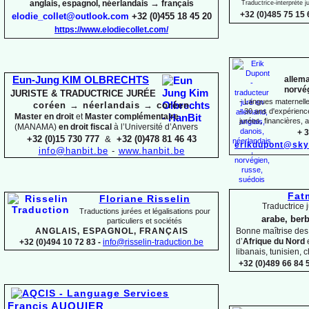
→
anglais, espagnol, néerlandais
français
Traductrice-
interprète 
+32 (0)485 75 15 
elodie_collet@outlook.com
+32 (0)455 18 45 20
https://www.elodiecollet.com/
allema
Eun-
Jung KIM OLBRECHTS
norvég
JURISTE & TRADUCTRICE JURÉE
-
Langues maternelles
coréen
→
néerlandais
→
coréen
-
30 ans d'expérience 
Master en droit
et
Master complémentaire
jurées, financières, a
(MANAMA)
en droit fiscal
à l’Université d’Anvers
+ 3
+32 (0)15 730 777
&
+32 (0)478 81 46 43
erikdupont@sky
info@hanbit.be
-
www.hanbit.be
Fat
Floriane Risselin
Traductrice j
Traductions jurées et légalisations
pour
arabe, berb
particuliers et sociétés
ANGLAIS, ESPAGNOL, FRANÇAIS
Bonne maîtrise de
d’
Afrique du Nord
+32 (0)494 10 72 83 -
info@risselin-
traduction.be
libanais, tunisien, c
+32 (0)489 66 84 5
Francis AUQUIER