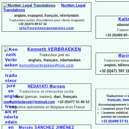
Nuytten Legal
Translations
anglais, espagnol, français, néerlandais
Kalt
Traductions jurées d'excellence pour clients exigeants
+32 (0)474 89 67 32
albanai
info@nuyttentranslations.com
Traductr
+32 (0)488 80 
Kenneth VERBRAEKEN
Traducteur juré en
Mari
anglais, français, néerlandais
Traductrice-
interp
anglais, biélor
kennethverbraeken@live.com
+32 (0)471 597 1
HEDAYATI Maryam
Traductrice et interprète jurée
Traductrice
et
i
farsi
(persan, iranien),
dari, français
français, hon
maryamhedayati@hotmail.com
+32 (0)477 51 86 52
Accompagnement
l
Traductrice spécialisée en Belgique et en France
L’
examen pour l’o
L’
examen médical 
permis de condui
+32 (0)498 57 51 
Moisés SÁNCHEZ JIMÉNEZ