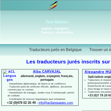
Tom Mahieu
anglais, espagnol,
français, néerlandais
Traducteurs jurés en Belgique
Trouver un i
Les traducteurs jurés inscrits sur
Alba CARVAJAL
Alexandre HU
allemand, anglais, espagnol, français,
Spécialiste angl
portugais
Traductions et interpré
jurées/assermentées e
-
Interprétation diplomatique, de liaison et de conférence.
Grand-
Duché de Luxe
-
Traduction jurée de certificats officiels, diplômes, documents
Sous-
titrage et transcr
commerciaux et contrats.
Traductions non-
jurée
-
Interprétation de mariages, rendez-
vous à l'ambassade, permis
+33 (0)7 78 20 60
de conduite
-
Coordination de services linguistiques pour entreprises
+32 (0)478 02 26 49 -
info@acllanguages.com