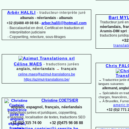
Arbër HALILI
-
traducteur-
interprète juré
Bart M
albanais -
néerlandais -
albanais
Traducteur juré en
arber.halili@hotmail.com
+32 (0)488 49 08 68 -
néerlandais, fra
Baccalauréat en droit, Certificat en traduction et
-
Aramis-
DIM sprl
:
interprétation judiciaire
traductions juridiq
-
Copywriting, relecture, sous-
titrages
+32
transla
Céline MAES
-
t
raductions jurées
Chris FA
anglais, néerlandais
→
français
celine.maes@azimut-
translations.be
https://azimut-
translations.be/
→ Traductrice jurée 
langues suivantes:
allemand, anglais
→ Spécialisée en trad
charges, financières, 
Christine COETSIER
→ À Bruxelles, Furne
americ.t
anglais, espagnol, français, néerlandais
+32 (0)2 771 
Traductions jurées et juridiques, copywriting,
e-
learning, localisation de textes, traductions SEO
+32 (0)2 315 74 00 +32 (0)475 98 08 88
christine.coetsier@i-
rewrite.be