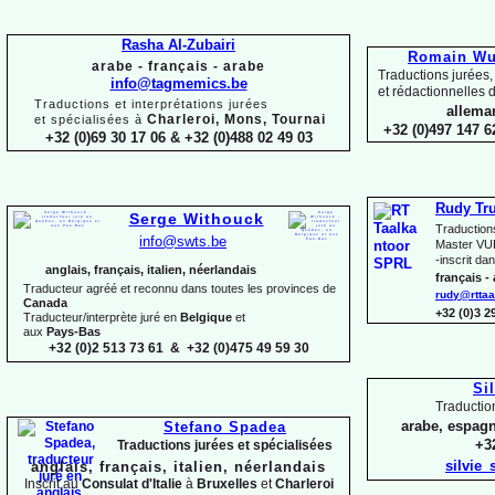
Rasha Al-
Zubairi
Romain Wui
arabe -
français -
arabe
Traductions jurées,
info@tagmemics.be
et rédactionnelles d
Traductions et interprétations jurées
alleman
Charleroi, Mons, Tournai
et spécialisées à
+32 (0)497 147 6
+32 (0)69 30 17 06 & +32 (0)488 02 49 03
Rudy Tr
Serge Withouck
Traduction
info@swts.be
Master VUB
-
inscrit dan
anglais, français, italien, néerlandais
français -
Traducteur agréé et reconnu dans toutes les provinces de
rudy@rttaa
Canada
+32 (0)3 
Traducteur/interprète juré en
Belgique
et
aux
Pays-
Bas
+32 (0)2 513 73 61 & +32 (0)475 49 59 30
Si
Traductio
arabe, espagn
Stefano Spadea
+32
Traductions jurées et spécialisées
silvie
anglais, français, italien, néerlandais
Inscrit au
Consulat
d'Italie
à
Bruxelles
et
Charleroi