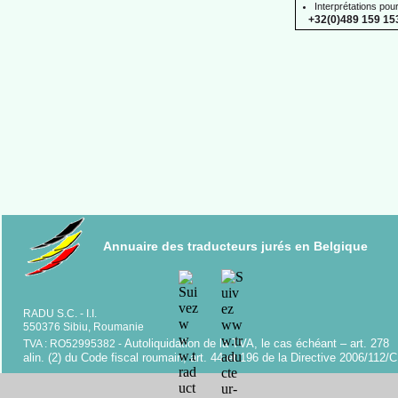
Interprétations pou
+32(0)489 159 153
Annuaire des traducteurs jurés en Belgique
RADU S.C. -
I.I.
550376 Sibiu, Roumanie
Autoliquidation de la TVA, le cas échéant – art. 278
TVA : RO52995382 -
alin. (2) du Code fiscal roumain; art. 44 et 196 de la Directive 2006/112/