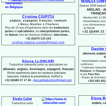
HENALEX CONF
Depuis 2008 traducti
ANGLAIS -
AR
FRANÇAIS
Cristina CIUPITU
-
Membre AIIC & CBTI,
anglais, espagnol, français, roumain
-
Interprétations pour
à
Mons, Nivelles
&
Charleroi
-
Lors d'événements 
Plus de 15 ans d'expérience dans les
traductions
du Monde
jurées
et
spécialisées
, les
interprétations jurées
,
+32 (0)494 33 
de
liaison
, lors de réunions d'affaires,
interviews
...
+32 (0)470 133 243
cristina.isabela.ciupitu@gmail.com
Davide
allemand, anglais
i
Edona LLONCARI
-
Interprétations conséc
conférence
Traductrice-
interprète jurée ou spécialisée en
-
Traducteur-
interprè
albanais, anglais, bosniaque, espagnol, français
Belgique
, en
Espagn
Riche expérience dans les secteurs judiciaire,
et aux
Pays-
Bas
bancaire, médical & paramédical, HoReCa
-
Études de droit intern
+32 (0)486 37 17 40 -
lloncaritraduction@gmail.com
+352 691 802 
Elena 
Elodie Collet
anglais, c
Traductrice jurée