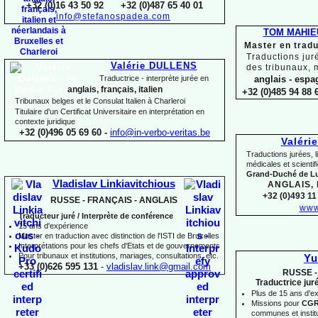
+32 (0)16 43 50 92 +32 (0)487 65 40 01
info@stefanospadea.com
TOM MAHIE
Master en tradu
Traductions jur
Valérie DULLENS
des tribunaux, 
Traductrice -
interprète jurée en
anglais -
espag
anglais, français, italien
+32 (0)485 94 88 6
Tribunaux belges et le Consulat Italien à Charleroi
Titulaire d'un Certificat Universitaire en interprétation en
contexte juridique
+32 (0)496 05 69 60 -
info@in-
verbo-
veritas.be
Valéri
Traductions jurées, l
médicales et scienti
Grand-
Duché de 
Vladislav Linkiavitchious
ANGLAIS,
+32 (0)493 11 
RUSSE -
FRANÇAIS -
ANGLAIS
www
Traducteur juré / Interprète de conférence
15 ans d'expérience
Master en traduction avec distinction de l'ISTI de Bruxelles
Interprétations pour les chefs d'Etats et de gouvernements
Pour
tribunaux
et institutions
, mariages, consultations, etc.
Yu
+33 (0)626 595 131
-
vladislav.link@gmail.com
RUSSE -
Traductrice jur
Plus de 15 ans d'e
Missions pour
CG
communes et institut