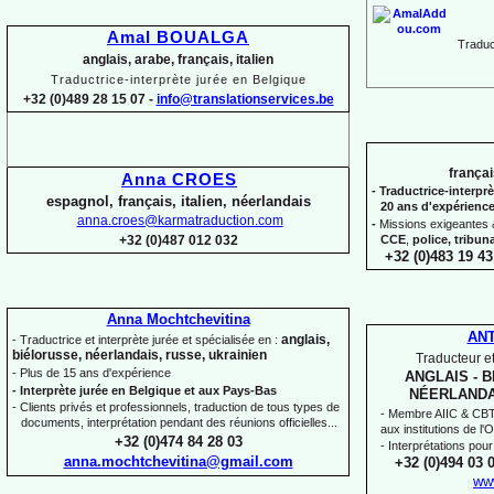
Amal BOUALGA
Traduct
anglais, arabe, français, italien
Traductrice-
interprète jurée en Belgique
+32 (0)489 28 15 07 -
info@translationservices.be
françai
Anna CROES
-
Traductrice-
interprè
espagnol, français, italien, néerlandais
20 ans d'expérienc
anna.croes@karmatraduction.com
-
Missions exigeantes &
CCE
,
police,
tribun
+32 (0)487 012 032
+32 (0)483 19 43
Anna Mochtchevitina
AN
anglais,
-
Traductrice et interprète jurée et spécialisée en :
biélorusse, néerlandais, russe, ukrainien
Traducteur et
-
Plus de 15 ans d'expérience
ANGLAIS -
B
-
Interprète jurée en Belgique et aux Pays-
Bas
NÉERLANDA
-
Clients privés et professionnels, traduction de tous types de
-
Membre AIIC & CBTI,
documents, interprétation pendant des réunions officielles...
aux institutions de l
+32 (0)474 84 28 03
-
Interprétations pour
anna.mochtchevitina@gmail.com
+32 (0)494 03 
ww