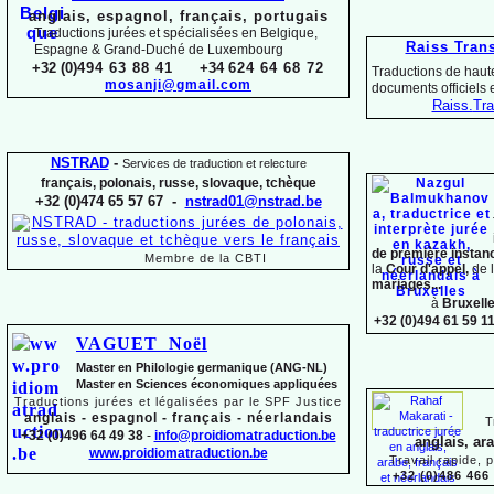
anglais, espagnol, français, portugais
Traductions jurées et spécialisées en Belgique,
Raiss Tran
Espagne & Grand-
Duché de Luxembourg
+32 (0)
494 63 88 41
+34
624 64 68 72
Traductions de haute
mosanji@gmail.com
documents officiels
Raiss.
Tra
NSTRAD
-
Services de traduction et relecture
français, polonais, russe, slovaque,
tchèque
+32 (0)474 65 57 67 -
nstrad01@nstrad.be
de première instan
Membre de la CBTI
la
Cour d'appel,
de 
mariages...
à
Bruxell
+32 (0)494 61 59 1
VAGUET Noël
Master en Philologie germanique (ANG-
NL)
Master en Sciences économiques appliquées
Traductions jurées et légalisées par le SPF Justice
anglais -
espagnol -
français -
néerlandais
T
+32 (0)496 64 49 38
-
info@proidiomatraduction.be
anglais, ar
www.proidiomatraduction.be
Travail rapide, 
+32 (0)486 466