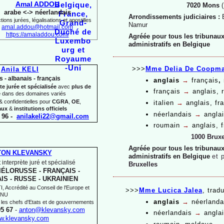
Amal ADDOU
7020 Mons
(
arabe <-
> néerlandais
Arrondissements judiciaires :
ions jurées, légalisations et apostilles
Namur
amal.addou@hotmail.com
https://amaladdou.com/
Agréée pour tous les tribunaux,
administratifs en Belgique
>>>
Mme Delia De Coopm
Anila KELI
s -
albanais -
français
anglais
→
français
,
te jurée et spécialisée
avec
plus de
français
→
anglais, 
e
dans des domaines variés
 confidentielles pour
CGRA
,
OE
,
italien
→
anglais, fr
aux
&
institutions officiels
néerlandais
→
angla
 96 -
anilakeli22@gmail.com
roumain
→
anglais, 
1000 Bruxe
Agréée pour tous les tribunaux,
TON KLEVANSKY
administratifs en Belgique
et 
 interprète juré et spécialisé
Bruxelles
IÉLORUSSE -
FRANÇAIS -
IS -
RUSSE -
UKRAINIEN
 Accrédité au Conseil de l'Europe et
>>>
Mme Lucica Jalea
,
tradu
'ONU
anglais
→
néerland
 les chefs d'Etats et de gouvernements
05 67
-
anton@klevansky.com
néerlandais
→
angla
w.klevansky.com