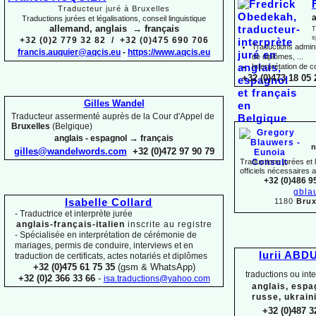
Traducteur juré à Bruxelles
a
Traductions jurées et légalisations, conseil linguistique
allemand, anglais → français
T
s
+32 (0)2 779 32 82 / +32 (0)475 690 706
Traductions adminis
francis.auquier@aqcis.eu
-
https://www.aqcis.eu
de diplômes, ...
Interprétation de c
+32 (0)473 18 05 
Gilles Wandel
Traducteur assermenté auprès de la Cour d'Appel de
Bruxelles
(Belgique)
→
anglais -
espagnol
français
n
gilles@wandelwords.com
+32 (0)472 97 90 79
Traductions jurées et
officiels nécessaires 
+32 (0)486 9
gbla
1180
Brux
Isabelle Collard
-
Traductrice et interprète jurée
anglais-
français-
italien
inscrite au registre
-
Spécialisée en interprétation de cérémonie de
mariages, permis de conduire, interviews et en
Iurii ABD
traduction de certificats, actes notariés et diplômes
+32 (0)475 61 75 35
(gsm & WhatsApp)
traductions ou int
+32 (0)2 366 33 66
-
isa.traductions@yahoo.com
anglais, espa
russe, ukrain
+32 (0)487 3