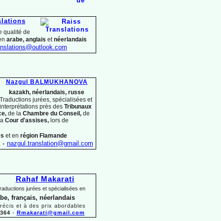
slations
 qualité de
 en
arabe, anglais
et
néerlandais
nslations@outlook.com
Nazgul BALMUKHANOVA
kazakh, néerlandais, russe
Traductions jurées, spécialisées et
interprétations près des
Tribunaux
ce,
de la
Chambre du Conseil,
de
la
Cour d'assises,
lors
de
es
et en
région Flamande
1
-
nazgul.translation@gmail.com
Rahaf Makarati
raductions jurées et spécialisées en
abe, français, néerlandais
précis et à des prix abordables
 364
-
Rmakarati@gmail.com