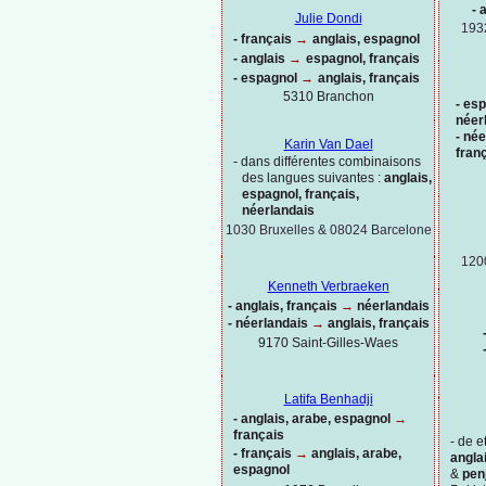
-
a
Julie Dondi
193
-
français
→
anglais, espagnol
-
anglais
→
espagnol, français
-
espagnol
→
anglais, français
5310 Branchon
-
esp
néer
-
née
Karin Van Dael
fran
-
dans différentes combinaisons
des langues suivantes :
anglais,
espagnol, français,
néerlandais
1030 Bruxelles & 08024 Barcelone
120
Kenneth Verbraeken
-
anglais, français
→
néerlandais
-
néerlandais
→
anglais, français
9170 Saint-
Gilles-
Waes
Latifa Benhadji
-
anglais, arabe, espagnol
→
français
-
de et
-
français
→
anglais, arabe,
anglai
espagnol
&
pen