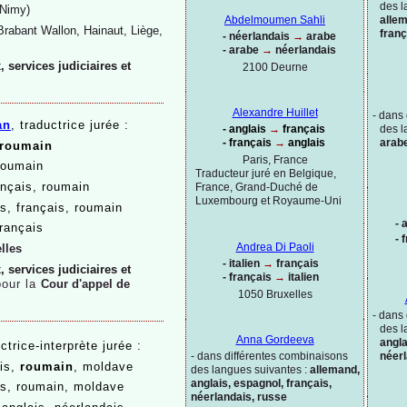
des l
Nimy)
allem
Abdelmoumen Sahli
Brabant Wallon, Hainaut, Liège,
franç
-
néerlandais
→
arabe
-
arabe
→
néerlandais
 services judiciaires et
2100 Deurne
Alexandre Huillet
-
dans 
an
, traductrice jurée :
-
anglais
→
français
des l
-
français
→
anglais
arabe
roumain
Paris, France
roumain
Traducteur juré en Belgique,
ançais, roumain
France, Grand-
Duché de
Luxembourg et Royaume-
Uni
is, français, roumain
-
a
français
-
f
Andrea Di Paoli
lles
-
italien
→
français
 services judiciaires et
-
français
→
italien
pour la
Cour d'appel de
1050 Bruxelles
-
dans 
des l
Anna Gordeeva
angla
ctrice-
interprète jurée :
-
dans différentes combinaisons
néerl
ais,
roumain
, moldave
des langues suivantes :
allemand,
anglais, espagnol, français,
is, roumain, moldave
néerlandais, russe