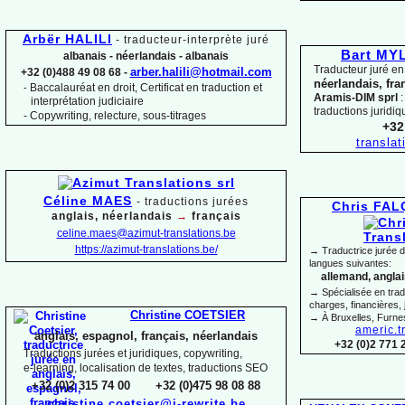
Arbër HALILI
-
traducteur-
interprète juré
Bart M
albanais -
néerlandais -
albanais
Traducteur juré en
arber.halili@hotmail.com
+32 (0)488 49 08 68 -
néerlandais, fra
Baccalauréat en droit, Certificat en traduction et
-
Aramis-
DIM sprl
:
interprétation judiciaire
traductions juridiq
-
Copywriting, relecture, sous-
titrages
+32
transla
Céline MAES
-
t
raductions jurées
Chris FA
anglais, néerlandais
→
français
celine.maes@azimut-
translations.be
https://azimut-
translations.be/
→ Traductrice jurée 
langues suivantes:
allemand, anglais
→ Spécialisée en trad
charges, financières, 
Christine COETSIER
→ À Bruxelles, Furne
americ.t
anglais, espagnol, français, néerlandais
+32 (0)2 771 
Traductions jurées et juridiques, copywriting,
e-
learning, localisation de textes, traductions SEO
+32 (0)2 315 74 00 +32 (0)475 98 08 88
christine.coetsier@i-
rewrite.be