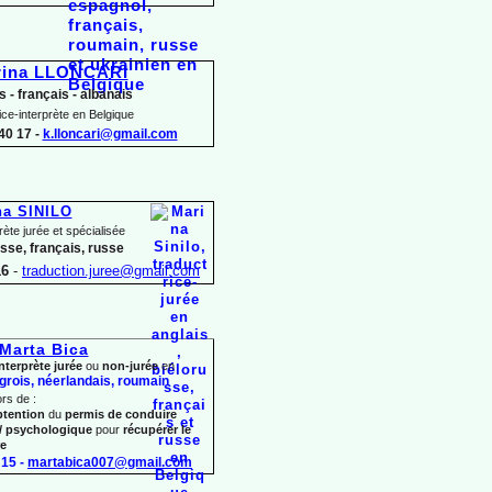
rina LLONCARI
s -
français -
albanais
ice-
interprète en Belgique
40 17 -
k.lloncari@gmail.com
na SINILO
rète jurée et spécialisée
usse, français, russe
16
-
traduction.juree@gmail.com
Marta Bica
nterprète jurée
ou
non-
jurée
en
grois, néerlandais,
roumain
ors de :
btention
du
permis de conduire
/ psychologique
pour
récupérer le
re
15 -
martabica007@gmail.com