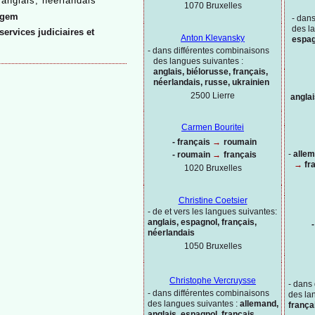
→
anglais, néerlandais
1070 Bruxelles
lgem
-
dans
des l
ervices judiciaires et
Anton Klevansky
espag
-
dans différentes combinaisons
des langues suivantes :
anglais, biélorusse, français,
néerlandais, russe, ukrainien
2500 Lierre
angla
Carmen Bouritei
-
français
→
roumain
-
allem
-
roumain
→
français
→
fr
1020
Bruxelles
Christine Coetsier
-
de et vers les langues suivantes:
anglais, espagnol, français,
-
néerlandais
1050 Bruxelles
Christophe Vercruysse
-
dans 
-
dans différentes combinaisons
des la
des langues suivantes :
allemand,
frança
anglais, espagnol, français,