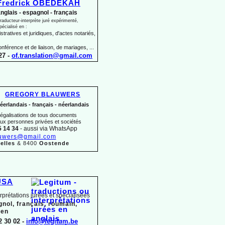
Fredrick OBEDEKAH
nglais -
espagnol -
français
raducteur-
interprète juré expérimenté,
pécialisé en :
tratives et juridiques, d'actes notariés,
onférence et de liaison, de mariages, ...
27 -
of.translation@gmail.com
GREGORY BLAUWERS
éerlandais -
français -
néerlandais
 légalisations de tous documents
aux personnes privées et sociétés
5 14 34
-
aussi via WhatsApp
uwers@gmail.com
elles
& 8400
Oostende
USA
erprétations jurées et spécialisées
gnol, français, roumain,
ien
2 30 02 -
info@legitum.be