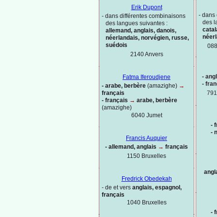
Erik Dupont
-
dans 
-
dans différentes combinaisons
des l
des langues suivantes :
catal
allemand, anglais, danois,
néer
néerlandais, norvégien, russe,
suédois
088
2140 Anvers
-
angl
Fatma Iferoudjene
-
fran
-
arabe, berbère
(amazighe)
→
français
791
-
français
→
arabe, berbère
(amazighe)
6040 Jumet
-
f
-
n
Francis Auquier
-
allemand, anglais
→
français
1150
Bruxelles
angl
Fredrick Obedekah
-
de et vers
anglais, espagnol,
français
1040 Bruxelles
-
f