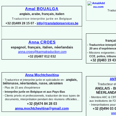
Amal BOUALGA
Traduct
anglais, arabe, français, italien
Traductrice-
interprète jurée en Belgique
+32 (0)489 28 15 07 -
info@translationservices.be
françai
Anna CROES
-
Traductrice-
interprè
espagnol, français, italien, néerlandais
20 ans d'expérienc
anna.croes@karmatraduction.com
-
Missions exigeantes &
CCE
,
police,
tribun
+32 (0)487 012 032
+32 (0)483 19 43
Anna Mochtchevitina
AN
anglais,
-
Traductrice et interprète jurée et spécialisée en :
biélorusse, néerlandais, russe, ukrainien
Traducteur et
-
Plus de 15 ans d'expérience
ANGLAIS -
B
-
Interprète jurée en Belgique et aux Pays-
Bas
NÉERLANDA
-
Clients privés et professionnels, traduction de tous types de
-
Membre AIIC & CBTI,
documents, interprétation pendant des réunions officielles...
aux institutions de l
+32 (0)474 84 28 03
-
Interprétations pour
anna.mochtchevitina@gmail.com
+32 (0)494 03 
ww