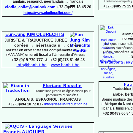
→
anglais, espagnol, néerlandais
français
Traductrice-
interprète 
+32 (0)485 75 15 
elodie_collet@outlook.com
+32 (0)455 18 45 20
https://www.elodiecollet.com/
allema
Eun-
Jung KIM OLBRECHTS
norvég
JURISTE & TRADUCTRICE JURÉE
-
Langues maternelles
coréen
→
néerlandais
→
coréen
-
30 ans d'expérience 
Master en droit
et
Master complémentaire
jurées, financières, a
(MANAMA)
en droit fiscal
à l’Université d’Anvers
+ 3
+32 (0)15 730 777
&
+32 (0)478 81 46 43
erikdupont@sky
info@hanbit.be
-
www.hanbit.be
Fat
Floriane Risselin
Traductrice j
Traductions jurées et légalisations
pour
arabe, berb
particuliers et sociétés
ANGLAIS, ESPAGNOL, FRANÇAIS
Bonne maîtrise de
d’
Afrique du Nord
+32 (0)494 10 72 83 -
info@risselin-
traduction.be
libanais, tunisien, c
+32 (0)489 66 84 5
Francis AUQUIER