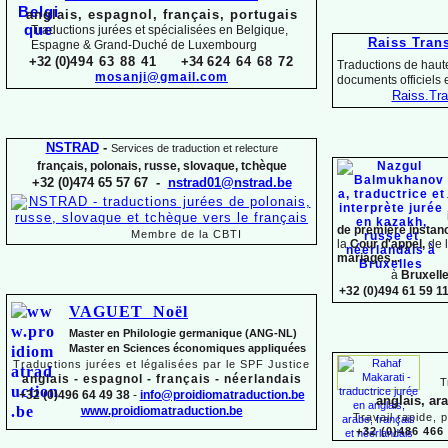
anglais, espagnol, français, portugais
Traductions jurées et spécialisées en Belgique,
Raiss Tran
Espagne & Grand-
Duché de Luxembourg
+32 (0)
494 63 88 41
+34
624 64 68 72
Traductions de haute
mosanji@gmail.com
documents officiels
Raiss.
Tra
NSTRAD
-
Services de traduction et relecture
français, polonais, russe, slovaque,
tchèque
+32 (0)474 65 57 67 -
nstrad01@nstrad.be
de première instan
Membre de la CBTI
la
Cour d'appel,
de 
mariages...
à
Bruxell
+32 (0)494 61 59 1
VAGUET Noël
Master en Philologie germanique (ANG-
NL)
Master en Sciences économiques appliquées
Traductions jurées et légalisées par le SPF Justice
anglais -
espagnol -
français -
néerlandais
T
+32 (0)496 64 49 38
-
info@proidiomatraduction.be
anglais, ar
www.proidiomatraduction.be
Travail rapide, 
+32 (0)486 466