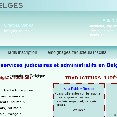
LGES
Erik D
Cristina Oanea
allemand, anglai
néerlandais, nor
français, roumain
suédois
é
Tarifs inscription
Témoignages traducteurs inscrits
 services judiciaires et administratifs en Bel
nglais-
roumain
TRADUCTEURS JURÉ
Alba Rubio y Romero
u
, traductrice jurée:
-
dans différentes combinaisons
çais
,
roumain
des langues suivantes :
anglais, espagnol, français,
nçais, roumain
russe
ais, roumain
Wallonie
ais, français
-
dans 