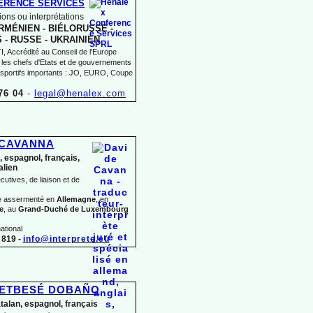
ERENCE SERVICES
ons ou interprétations
MÉNIEN -
BIÉLORUSSE -
 -
RUSSE -
UKRAINIEN
 Accrédité au Conseil de l'Europe
 les chefs d'Etats et de gouvernements
sportifs importants : JO, EURO, Coupe
76 04
-
legal@henalex.com
 CAVANNA
, espagnol, français,
talien
utives, de liaison et de
te assermenté en
Allemagne
, en
e
, au
Grand-
Duché de Luxembourg
ational
819 -
info@interprete.eu
BETBESÉ DOBAÑO
atalan, espagnol, français