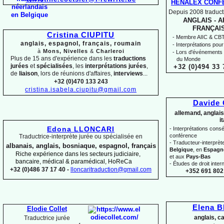
HENALEX CONF
Depuis 2008 traducti
ANGLAIS -
AR
FRANÇAIS
Cristina CIUPITU
-
Membre AIIC & CBTI,
anglais, espagnol, français, roumain
-
Interprétations pour
à
Mons, Nivelles
&
Charleroi
-
Lors d'événements 
Plus de 15 ans d'expérience dans les
traductions
du Monde
jurées
et
spécialisées
, les
interprétations jurées
,
+32 (0)494 33 
de
liaison
, lors de réunions d'affaires,
interviews
...
+32 (0)470 133 243
cristina.isabela.ciupitu@gmail.com
Davide
allemand, anglais
i
Edona LLONCARI
-
Interprétations conséc
conférence
Traductrice-
interprète jurée ou spécialisée en
-
Traducteur-
interprè
albanais, anglais, bosniaque, espagnol, français
Belgique
, en
Espagn
Riche expérience dans les secteurs judiciaire,
et aux
Pays-
Bas
bancaire, médical & paramédical, HoReCa
-
Études de droit intern
+32 (0)486 37 17 40 -
lloncaritraduction@gmail.com
+352 691 802 
Elena 
Elodie Collet
anglais, c
Traductrice jurée