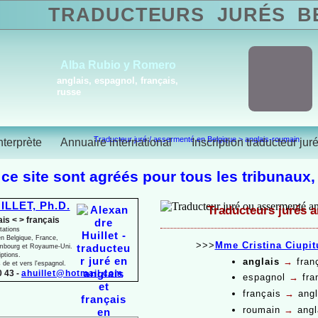
TRADUCTEURS
JURÉS
BE
Alba Rubio y Romero
anglais, espagnol, français,
russe
Traducteur juré / assermenté en Belgique
>
anglais-roumain
nterprète
Annuaire international
Inscription traducteur jur
 ce site sont agréés pour tous les tribunaux,
ILLET, Ph.D.
Traducteurs jurés a
ais < > français
tations
n Belgique, France,
>>>
Mme Cristina Ciupit
mbourg et Royaume-
Uni.
iptions.
anglais
→
fran
s de et vers l'espagnol.
 43 -
ahuillet@hotmail.com
espagnol
→
fra
français
→
angl
roumain
→
angl