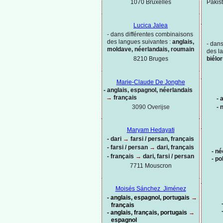
Pakis
1070 Bruxelles
Lucica Jalea
-
dans différentes combinaisons
des langues suivantes :
anglais,
-
dans
moldave, néerlandais, roumain
des l
8210 Bruges
biélo
Marie-
Claude De Jonghe
-
anglais, espagnol, néerlandais
→
français
-
a
3090 Overijse
-
n
Maryam Hedayati
-
dari
→
farsi / persan, français
-
farsi / persan
→
dari, français
-
né
-
français
→
dari, farsi / persan
-
po
7711 Mouscron
Moisés Sánchez Jiménez
-
anglais, espagnol, portugais
→
français
-
anglais, français, portugais
→
espagnol