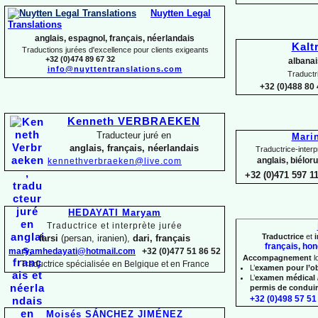
Nuytten Legal
Translations
anglais, espagnol, français, néerlandais
Kalt
Traductions jurées d'excellence pour clients exigeants
+32 (0)474 89 67 32
albanai
info@nuyttentranslations.com
Traductr
+32 (0)488 80 
Kenneth VERBRAEKEN
Traducteur juré en
Mari
anglais, français, néerlandais
Traductrice-
interp
anglais, biélor
kennethverbraeken@live.com
+32 (0)471 597 1
HEDAYATI Maryam
Traductrice et interprète jurée
Traductrice
et
i
farsi
(persan, iranien),
dari, français
français, hon
maryamhedayati@hotmail.com
+32 (0)477 51 86 52
Accompagnement
l
Traductrice spécialisée en Belgique et en France
L’
examen pour l’o
L’
examen médical 
permis de condui
+32 (0)498 57 51 
Moisés SÁNCHEZ JIMÉNEZ