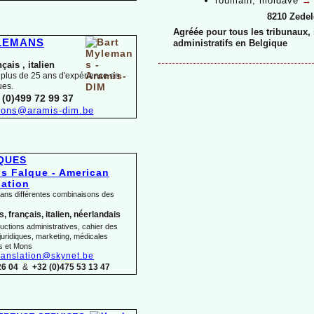
roumain, moldave
8210 Zede
Agréée pour tous les tribunaux, s
YLEMANS
administratifs en Belgique
nçais ,
italien
 plus de 25 ans d'expérience en
ues.
 (0)499 72 99 37
tions@aramis-
dim.be
LQUES
dans différentes combinaisons des
, français, italien, néerlandais
uctions administratives, cahier des
juridiques, marketing, médicales
s et Mons
ranslation@skynet.be
26 04
&
+32 (0)475 53 13 47