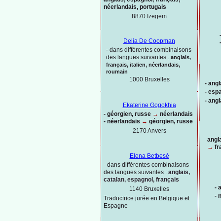
néerlandais, portugais
8870 Izegem
Delia De Coopman
-
dans différentes combinaisons
des langues suivantes :
anglais,
français, italien, néerlandais,
roumain
1000
Bruxelles
-
angl
-
espa
-
angl
Ekaterine Gogokhia
-
géorgien, russe
→
néerlandais
-
néerlandais
→
géorgien, russe
2170 Anvers
angl
→
fr
Elena Betbesé
-
dans différentes combinaisons
des langues suivantes :
anglais,
catalan, espagnol, français
-
a
1140 Bruxelles
-
n
Traductrice jurée en Belgique et
Espagne