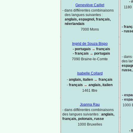
-
n
Geneviève Caillet
1180 
-
dans différentes combinaisons
des langues suivantes :
anglais, espagnol, français,
néerlandais
-
franç
7000 Mons
-
russe
Ingrid de Souza Bispo
-
portugais
→
français
-
français
→
portugais
-
dans 
7090 Braine-
le-
Comte
des la
espagn
russe,
Isabelle Collard
-
anglais, italien
→
français
-
français
→
anglais, italien
1461 Ittre
-
espag
-
espag
Joanna Rau
1000 
-
dans différentes combinaisons
des langues suivantes :
anglais,
français, polonais, russe
1000
Bruxelles
-
f