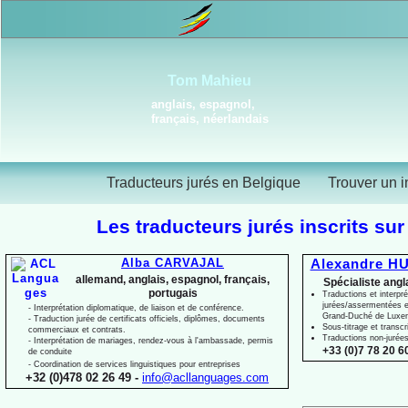
Tom Mahieu
anglais, espagnol,
français, néerlandais
Traducteurs jurés en Belgique
Trouver un i
Les traducteurs jurés inscrits sur
Alba CARVAJAL
Alexandre HU
allemand, anglais, espagnol, français,
Spécialiste angl
portugais
Traductions et interpré
jurées/assermentées e
-
Interprétation diplomatique, de liaison et de conférence.
Grand-
Duché de Luxe
-
Traduction jurée de certificats officiels, diplômes, documents
Sous-
titrage et transcr
commerciaux et contrats.
Traductions non-
jurée
-
Interprétation de mariages, rendez-
vous à l'ambassade, permis
+33 (0)7 78 20 60
de conduite
-
Coordination de services linguistiques pour entreprises
+32 (0)478 02 26 49 -
info@acllanguages.com