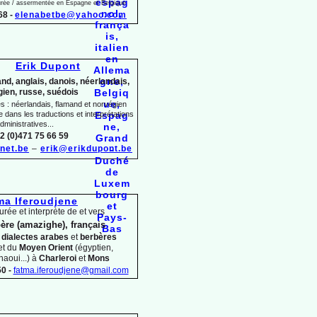
jurée / assermentée en Espagne et Belgique
68 -
elenabetbe@yahoo.com
Erik Dupont
nd, anglais, danois, néerlandais,
ien, russe, suédois
 : néerlandais, flamand et norvégien
dans les traductions et interprétations
dministratives...
2 (0)471 75 66 59
net.be
–
erik@erikdupont.be
ma Iferoudjene
urée et interprète de et vers
ère (amazighe), français
s
dialectes arabes
et
berbères
et du
Moyen Orient
(égyptien,
haoui...) à
Charleroi
et
Mons
0 -
fatma.iferoudjene@gmail.com