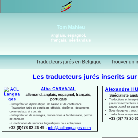
Tom Mahieu
anglais, espagnol,
français, néerlandais
Traducteurs jurés en Belgique
Trouver un i
Les traducteurs jurés inscrits sur
Alba CARVAJAL
Alexandre HU
allemand, anglais, espagnol, français,
Spécialiste angl
portugais
Traductions et interpré
jurées/assermentées e
-
Interprétation diplomatique, de liaison et de conférence.
Grand-
Duché de Luxe
-
Traduction jurée de certificats officiels, diplômes, documents
Sous-
titrage et transcr
commerciaux et contrats.
Traductions non-
jurée
-
Interprétation de mariages, rendez-
vous à l'ambassade, permis
+33 (0)7 78 20 60
de conduite
-
Coordination de services linguistiques pour entreprises
+32 (0)478 02 26 49 -
info@acllanguages.com