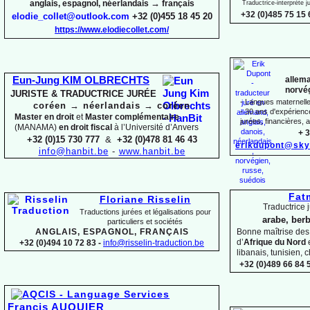
→
anglais, espagnol, néerlandais
français
Traductrice-
interprète 
+32 (0)485 75 15 
elodie_collet@outlook.com
+32 (0)455 18 45 20
https://www.elodiecollet.com/
allema
Eun-
Jung KIM OLBRECHTS
norvég
JURISTE & TRADUCTRICE JURÉE
-
Langues maternelles
coréen
→
néerlandais
→
coréen
-
30 ans d'expérience 
Master en droit
et
Master complémentaire
jurées, financières, a
(MANAMA)
en droit fiscal
à l’Université d’Anvers
+ 3
+32 (0)15 730 777
&
+32 (0)478 81 46 43
erikdupont@sky
info@hanbit.be
-
www.hanbit.be
Fat
Floriane Risselin
Traductrice j
Traductions jurées et légalisations
pour
arabe, berb
particuliers et sociétés
ANGLAIS, ESPAGNOL, FRANÇAIS
Bonne maîtrise de
d’
Afrique du Nord
+32 (0)494 10 72 83 -
info@risselin-
traduction.be
libanais, tunisien, c
+32 (0)489 66 84 5
Francis AUQUIER