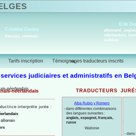
LGES
Erik D
Cristina Oanea
allemand, anglai
néerlandais, nor
français, roumain
suédois
é
Tarifs inscription
Témoignages traducteurs inscrits
FR
 services judiciaires et administratifs en Bel
TRADUCTEURS JURÉ
nais-
néerlandais
Alba Rubio y Romero
ductrice-
interprète jurée :
-
dans différentes combinaisons
des langues suivantes :
erlandais
anglais, espagnol, français,
albanais
russe
ers
Wallonie
-
dans 