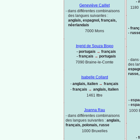
-
n
Geneviève Caillet
1180 
-
dans différentes combinaisons
des langues suivantes :
anglais, espagnol, français,
néerlandais
-
franç
7000 Mons
-
russe
Ingrid de Souza Bispo
-
portugais
→
français
-
français
→
portugais
-
dans 
7090 Braine-
le-
Comte
des la
espagn
russe,
Isabelle Collard
-
anglais, italien
→
français
-
français
→
anglais, italien
1461 Ittre
-
espag
-
espag
Joanna Rau
1000 
-
dans différentes combinaisons
des langues suivantes :
anglais,
français, polonais, russe
1000
Bruxelles
-
f