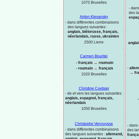
1070 Bruxelles
-
dans
des l
Anton Klevansky
espag
-
dans différentes combinaisons
des langues suivantes :
anglais, biélorusse, français,
néerlandais, russe, ukrainien
2500 Lierre
angla
Carmen Bouritei
-
français
→
roumain
-
allem
-
roumain
→
français
→
fr
1020
Bruxelles
Christine Coetsier
-
de et vers les langues suivantes:
anglais, espagnol, français,
-
néerlandais
1050 Bruxelles
Christophe Vercruysse
-
dans 
-
dans différentes combinaisons
des la
des langues suivantes :
allemand,
frança
anglais, espagnol, français,