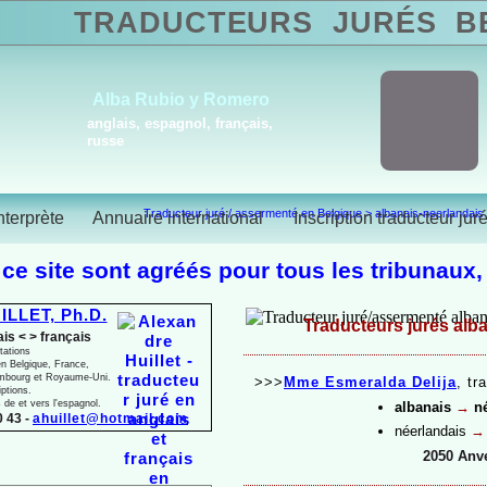
TRADUCTEURS
JURÉS
BE
Alba Rubio y Romero
anglais, espagnol, français,
russe
Traducteur juré / assermenté en Belgique
>
albanais-neerlandais
nterprète
Annuaire international
Inscription traducteur jur
 ce site sont agréés pour tous les tribunaux,
ILLET, Ph.D.
Traducteurs jurés alba
ais < > français
tations
n Belgique, France,
mbourg et Royaume-
Uni.
>>>
Mme Esmeralda Delija
,
tra
iptions.
s de et vers l'espagnol.
albanais
→
né
 43 -
ahuillet@hotmail.com
néerlandais
→
2050 Anv