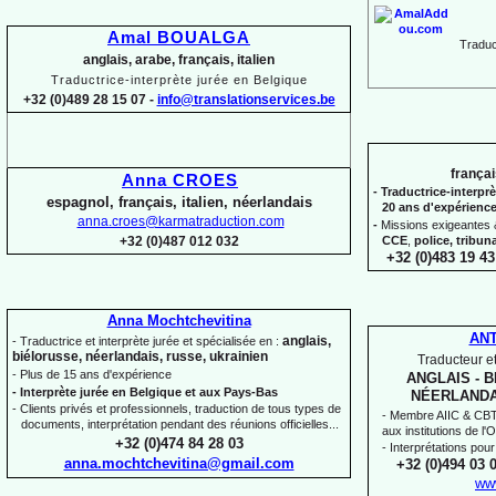
Amal BOUALGA
Traduct
anglais, arabe, français, italien
Traductrice-
interprète jurée en Belgique
+32 (0)489 28 15 07 -
info@translationservices.be
françai
Anna CROES
-
Traductrice-
interprè
espagnol, français, italien, néerlandais
20 ans d'expérienc
anna.croes@karmatraduction.com
-
Missions exigeantes &
CCE
,
police,
tribun
+32 (0)487 012 032
+32 (0)483 19 43
Anna Mochtchevitina
AN
anglais,
-
Traductrice et interprète jurée et spécialisée en :
biélorusse, néerlandais, russe, ukrainien
Traducteur et
-
Plus de 15 ans d'expérience
ANGLAIS -
B
-
Interprète jurée en Belgique et aux Pays-
Bas
NÉERLANDA
-
Clients privés et professionnels, traduction de tous types de
-
Membre AIIC & CBTI,
documents, interprétation pendant des réunions officielles...
aux institutions de l
+32 (0)474 84 28 03
-
Interprétations pour
anna.mochtchevitina@gmail.com
+32 (0)494 03 
ww