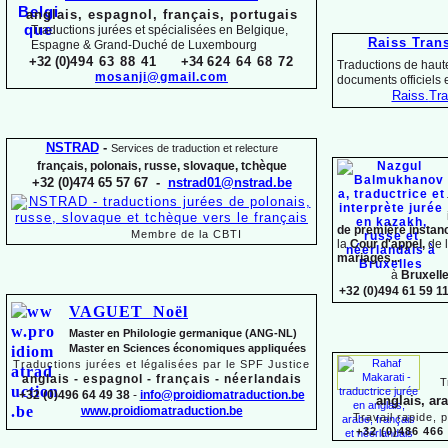
anglais, espagnol, français, portugais
Traductions jurées et spécialisées en Belgique,
Raiss Tran
Espagne & Grand-
Duché de Luxembourg
+32 (0)
494 63 88 41
+34
624 64 68 72
Traductions de haute
mosanji@gmail.com
documents officiels
Raiss.
Tra
NSTRAD
-
Services de traduction et relecture
français, polonais, russe, slovaque,
tchèque
+32 (0)474 65 57 67 -
nstrad01@nstrad.be
de première instan
Membre de la CBTI
la
Cour d'appel,
de 
mariages...
à
Bruxell
+32 (0)494 61 59 1
VAGUET Noël
Master en Philologie germanique (ANG-
NL)
Master en Sciences économiques appliquées
Traductions jurées et légalisées par le SPF Justice
anglais -
espagnol -
français -
néerlandais
T
+32 (0)496 64 49 38
-
info@proidiomatraduction.be
anglais, ar
www.proidiomatraduction.be
Travail rapide, 
+32 (0)486 466