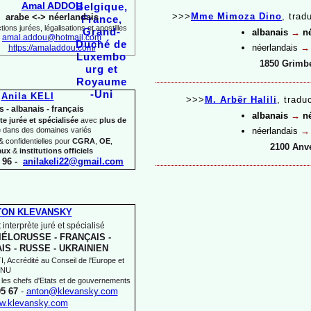
Amal ADDOU
>>>
Mme Mimoza Dino
,
trad
arabe <-
> néerlandais
ions jurées, légalisations et apostilles
albanais
→
né
amal.addou@hotmail.com
néerlandais
→
https://amaladdou.com/
1850 Grimb
Anila KELI
>>>
M. Arbër Halili
,
traduc
s -
albanais -
français
albanais
→
né
te jurée et spécialisée
avec
plus de
e
dans des domaines variés
néerlandais
→
 confidentielles pour
CGRA
,
OE
,
2100 Anv
aux
&
institutions officiels
 96 -
anilakeli22@gmail.com
TON KLEVANSKY
 interprète juré et spécialisé
IÉLORUSSE -
FRANÇAIS -
IS -
RUSSE -
UKRAINIEN
 Accrédité au Conseil de l'Europe et
'ONU
 les chefs d'Etats et de gouvernements
05 67
-
anton@klevansky.com
w.klevansky.com