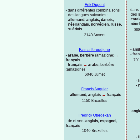
Erik Dupont
-
dans 
-
dans différentes combinaisons
des l
des langues suivantes :
catal
allemand, anglais, danois,
néer
néerlandais, norvégien, russe,
suédois
088
2140 Anvers
-
angl
Fatma Iferoudjene
-
fran
-
arabe, berbère
(amazighe)
→
français
791
-
français
→
arabe, berbère
(amazighe)
6040 Jumet
-
f
-
n
Francis Auquier
-
allemand, anglais
→
français
1150
Bruxelles
angl
Fredrick Obedekah
-
de et vers
anglais, espagnol,
français
1040 Bruxelles
-
f