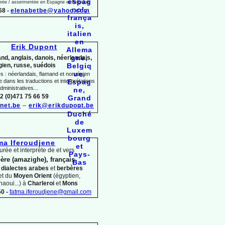
jurée / assermentée en Espagne et Belgique
68 -
elenabetbe@yahoo.com
Erik Dupont
nd, anglais, danois, néerlandais,
ien, russe, suédois
 : néerlandais, flamand et norvégien
dans les traductions et interprétations
dministratives...
2 (0)471 75 66 59
net.be
–
erik@erikdupont.be
ma Iferoudjene
urée et interprète de et vers
ère (amazighe), français
s
dialectes arabes
et
berbères
et du
Moyen Orient
(égyptien,
haoui...) à
Charleroi
et
Mons
0 -
fatma.iferoudjene@gmail.com