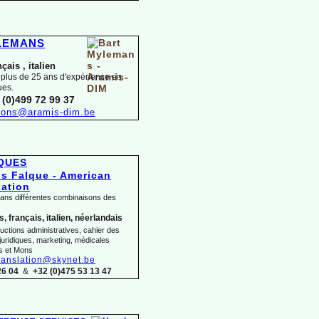
YLEMANS
nçais ,
italien
 plus de 25 ans d'expérience en
ues.
 (0)499 72 99 37
tions@aramis-
dim.be
LQUES
dans différentes combinaisons des
, français, italien, néerlandais
uctions administratives, cahier des
juridiques, marketing, médicales
s et Mons
ranslation@skynet.be
26 04
&
+32 (0)475 53 13 47