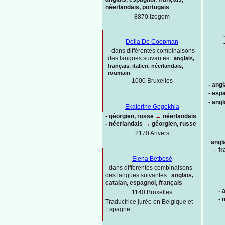
néerlandais, portugais
8870 Izegem
Delia De Coopman
-
dans différentes combinaisons
des langues suivantes :
anglais,
français, italien, néerlandais,
roumain
1000
Bruxelles
-
angl
-
espa
-
angl
Ekaterine Gogokhia
-
géorgien, russe
→
néerlandais
-
néerlandais
→
géorgien, russe
2170 Anvers
angl
→
fr
Elena Betbesé
-
dans différentes combinaisons
des langues suivantes :
anglais,
catalan, espagnol, français
-
a
1140 Bruxelles
-
n
Traductrice jurée en Belgique et
Espagne