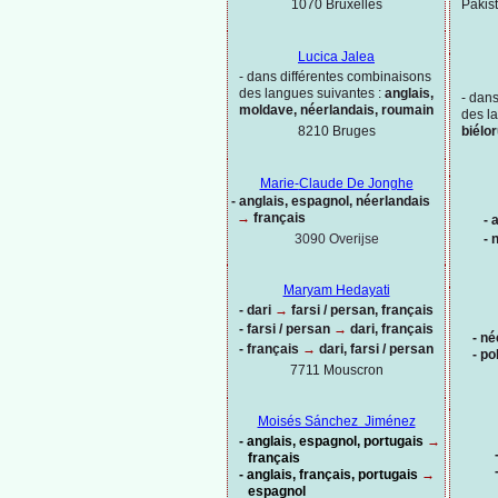
Pakis
1070 Bruxelles
Lucica Jalea
-
dans différentes combinaisons
des langues suivantes :
anglais,
-
dans
moldave, néerlandais, roumain
des l
8210 Bruges
biélo
Marie-
Claude De Jonghe
-
anglais, espagnol, néerlandais
→
français
-
a
3090 Overijse
-
n
Maryam Hedayati
-
dari
→
farsi / persan, français
-
farsi / persan
→
dari, français
-
né
-
français
→
dari, farsi / persan
-
po
7711 Mouscron
Moisés Sánchez Jiménez
-
anglais, espagnol, portugais
→
français
-
anglais, français, portugais
→
espagnol