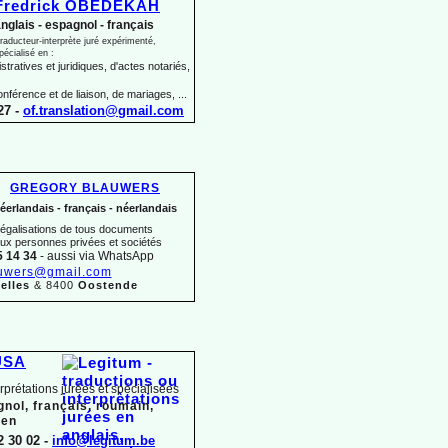
Fredrick OBEDEKAH
nglais -
espagnol -
français
raducteur-
interprète juré expérimenté,
pécialisé en :
tratives et juridiques, d'actes notariés,
onférence et de liaison, de mariages, ...
27 -
of.translation@gmail.com
GREGORY BLAUWERS
éerlandais -
français -
néerlandais
 légalisations de tous documents
aux personnes privées et sociétés
5 14 34
-
aussi via WhatsApp
uwers@gmail.com
elles
& 8400
Oostende
USA
erprétations jurées et spécialisées
gnol, français, roumain,
ien
2 30 02 -
info@legitum.be