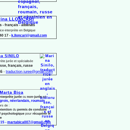
rina LLONCARI
s -
français -
albanais
ice-
interprète en Belgique
40 17 -
k.lloncari@gmail.com
na SINILO
rète jurée et spécialisée
usse, français, russe
16
-
traduction.juree@gmail.com
Marta Bica
nterprète jurée
ou
non-
jurée
en
grois, néerlandais,
roumain
ors de :
btention
du
permis de conduire
/ psychologique
pour
récupérer le
re
15 -
martabica007@gmail.com