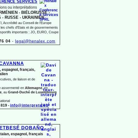
ERENCE SERVICES
ons ou interprétations
MÉNIEN -
BIÉLORUSSE -
 -
RUSSE -
UKRAINIEN
 Accrédité au Conseil de l'Europe
 les chefs d'Etats et de gouvernements
sportifs importants : JO, EURO, Coupe
76 04
-
legal@henalex.com
 CAVANNA
, espagnol, français,
talien
utives, de liaison et de
te assermenté en
Allemagne
, en
e
, au
Grand-
Duché de Luxembourg
ational
819 -
info@interprete.eu
BETBESÉ DOBAÑO
atalan, espagnol, français