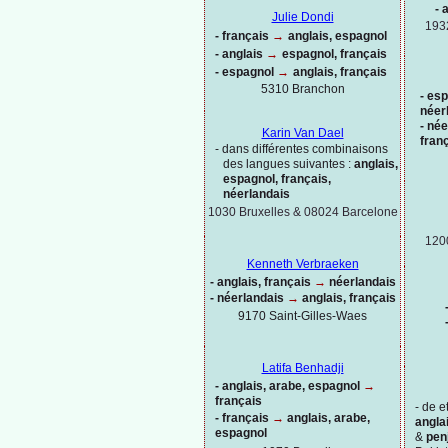
-
a
Julie Dondi
193
-
français
→
anglais, espagnol
-
anglais
→
espagnol, français
-
espagnol
→
anglais, français
5310 Branchon
-
esp
néer
-
née
Karin Van Dael
fran
-
dans différentes combinaisons
des langues suivantes :
anglais,
espagnol, français,
néerlandais
1030 Bruxelles & 08024 Barcelone
120
Kenneth Verbraeken
-
anglais, français
→
néerlandais
-
néerlandais
→
anglais, français
9170 Saint-
Gilles-
Waes
Latifa Benhadji
-
anglais, arabe, espagnol
→
français
-
de et
-
français
→
anglais, arabe,
anglai
espagnol
&
pen