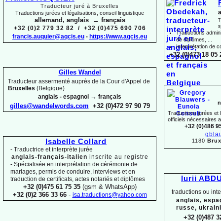
Traducteur juré à Bruxelles
a
Traductions jurées et légalisations, conseil linguistique
allemand, anglais → français
T
s
+32 (0)2 779 32 82 / +32 (0)475 690 706
Traductions adminis
francis.auquier@aqcis.eu
-
https://www.aqcis.eu
de diplômes, ...
Interprétation de c
+32 (0)473 18 05 
Gilles Wandel
Traducteur assermenté auprès de la Cour d'Appel de
Bruxelles
(Belgique)
→
anglais -
espagnol
français
n
gilles@wandelwords.com
+32 (0)472 97 90 79
Traductions jurées et
officiels nécessaires 
+32 (0)486 9
gbla
1180
Brux
Isabelle Collard
-
Traductrice et interprète jurée
anglais-
français-
italien
inscrite au registre
-
Spécialisée en interprétation de cérémonie de
mariages, permis de conduire, interviews et en
Iurii ABD
traduction de certificats, actes notariés et diplômes
+32 (0)475 61 75 35
(gsm & WhatsApp)
traductions ou int
+32 (0)2 366 33 66
-
isa.traductions@yahoo.com
anglais, espa
russe, ukrain
+32 (0)487 3