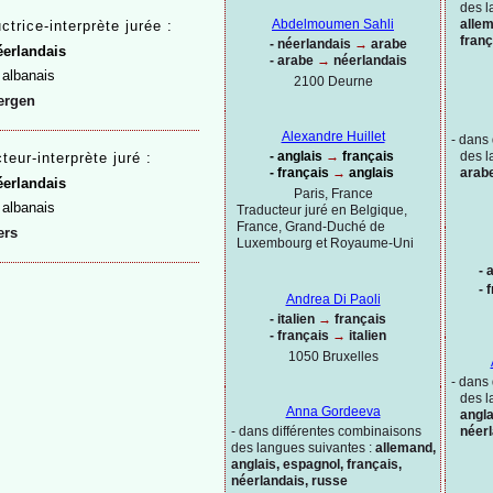
des l
allem
Abdelmoumen Sahli
uctrice-
interprète jurée :
franç
-
néerlandais
→
arabe
erlandais
-
arabe
→
néerlandais
albanais
2100 Deurne
ergen
Alexandre Huillet
-
dans 
-
anglais
→
français
des l
teur-
interprète juré :
-
français
→
anglais
arabe
erlandais
Paris, France
albanais
Traducteur juré en Belgique,
France, Grand-
Duché de
ers
Luxembourg et Royaume-
Uni
-
a
-
f
Andrea Di Paoli
-
italien
→
français
-
français
→
italien
1050 Bruxelles
-
dans 
des l
Anna Gordeeva
angla
-
dans différentes combinaisons
néerl
des langues suivantes :
allemand,
anglais, espagnol, français,
néerlandais, russe