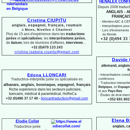
HENALEX CONF
Depuis 2008 traducti
ANGLAIS -
AR
FRANÇAIS
Cristina CIUPITU
-
Membre AIIC & CBTI,
anglais, espagnol, français, roumain
-
Interprétations pour
à
Mons, Nivelles
&
Charleroi
-
Lors d'événements 
Plus de 15 ans d'expérience dans les
traductions
du Monde
jurées
et
spécialisées
, les
interprétations jurées
,
+32 (0)494 33 
de
liaison
, lors de réunions d'affaires,
interviews
...
+32 (0)470 133 243
cristina.isabela.ciupitu@gmail.com
Davide
allemand, anglais
i
Edona LLONCARI
-
Interprétations conséc
conférence
Traductrice-
interprète jurée ou spécialisée en
-
Traducteur-
interprè
albanais, anglais, bosniaque, espagnol, français
Belgique
, en
Espagn
Riche expérience dans les secteurs judiciaire,
et aux
Pays-
Bas
bancaire, médical & paramédical, HoReCa
-
Études de droit intern
+32 (0)486 37 17 40 -
lloncaritraduction@gmail.com
+352 691 802 
Elena 
Elodie Collet
anglais, c
Traductrice jurée