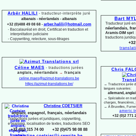
Arbër HALILI
-
traducteur-
interprète juré
Bart M
albanais -
néerlandais -
albanais
Traducteur juré en
arber.halili@hotmail.com
+32 (0)488 49 08 68 -
néerlandais, fra
Baccalauréat en droit, Certificat en traduction et
-
Aramis-
DIM sprl
:
interprétation judiciaire
traductions juridiq
-
Copywriting, relecture, sous-
titrages
+32
transla
Céline MAES
-
t
raductions jurées
Chris FA
anglais, néerlandais
→
français
celine.maes@azimut-
translations.be
https://azimut-
translations.be/
→ Traductrice jurée 
langues suivantes:
allemand, anglais
→ Spécialisée en trad
charges, financières, 
Christine COETSIER
→ À Bruxelles, Furne
americ.t
anglais, espagnol, français, néerlandais
+32 (0)2 771 
Traductions jurées et juridiques, copywriting,
e-
learning, localisation de textes, traductions SEO
+32 (0)2 315 74 00 +32 (0)475 98 08 88
christine.coetsier@i-
rewrite.be