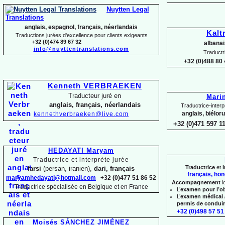
Nuytten Legal
Translations
anglais, espagnol, français, néerlandais
Kalt
Traductions jurées d'excellence pour clients exigeants
+32 (0)474 89 67 32
albanai
info@nuyttentranslations.com
Traductr
+32 (0)488 80 
Kenneth VERBRAEKEN
Traducteur juré en
Mari
anglais, français, néerlandais
Traductrice-
interp
anglais, biélor
kennethverbraeken@live.com
+32 (0)471 597 1
HEDAYATI Maryam
Traductrice et interprète jurée
Traductrice
et
i
farsi
(persan, iranien),
dari, français
français, hon
maryamhedayati@hotmail.com
+32 (0)477 51 86 52
Accompagnement
l
Traductrice spécialisée en Belgique et en France
L’
examen pour l’o
L’
examen médical 
permis de condui
+32 (0)498 57 51 
Moisés SÁNCHEZ JIMÉNEZ