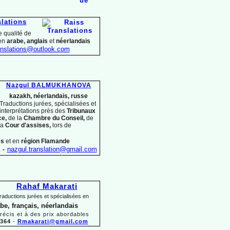
slations
 qualité de
 en
arabe, anglais
et
néerlandais
nslations@outlook.com
Nazgul BALMUKHANOVA
kazakh, néerlandais, russe
Traductions jurées, spécialisées et
interprétations près des
Tribunaux
ce,
de la
Chambre du Conseil,
de
la
Cour d'assises,
lors
de
es
et en
région Flamande
1
-
nazgul.translation@gmail.com
Rahaf Makarati
raductions jurées et spécialisées en
abe, français, néerlandais
précis et à des prix abordables
 364
-
Rmakarati@gmail.com