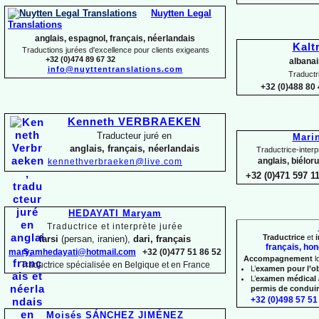
Nuytten Legal
Translations
anglais, espagnol, français, néerlandais
Kalt
Traductions jurées d'excellence pour clients exigeants
+32 (0)474 89 67 32
albanai
info@nuyttentranslations.com
Traductr
+32 (0)488 80 
Kenneth VERBRAEKEN
Traducteur juré en
Mari
anglais, français, néerlandais
Traductrice-
interp
anglais, biélor
kennethverbraeken@live.com
+32 (0)471 597 1
HEDAYATI Maryam
Traductrice et interprète jurée
Traductrice
et
i
farsi
(persan, iranien),
dari, français
français, hon
maryamhedayati@hotmail.com
+32 (0)477 51 86 52
Accompagnement
l
Traductrice spécialisée en Belgique et en France
L’
examen pour l’o
L’
examen médical 
permis de condui
+32 (0)498 57 51 
Moisés SÁNCHEZ JIMÉNEZ