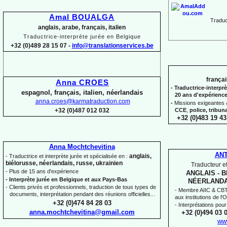
Amal BOUALGA
Traduct
anglais, arabe, français, italien
Traductrice-
interprète jurée en Belgique
+32 (0)489 28 15 07 -
info@translationservices.be
françai
Anna CROES
-
Traductrice-
interprè
espagnol, français, italien, néerlandais
20 ans d'expérienc
anna.croes@karmatraduction.com
-
Missions exigeantes &
CCE
,
police,
tribun
+32 (0)487 012 032
+32 (0)483 19 43
Anna Mochtchevitina
AN
anglais,
-
Traductrice et interprète jurée et spécialisée en :
biélorusse, néerlandais, russe, ukrainien
Traducteur et
-
Plus de 15 ans d'expérience
ANGLAIS -
B
-
Interprète jurée en Belgique et aux Pays-
Bas
NÉERLANDA
-
Clients privés et professionnels, traduction de tous types de
-
Membre AIIC & CBTI,
documents, interprétation pendant des réunions officielles...
aux institutions de l
+32 (0)474 84 28 03
-
Interprétations pour
anna.mochtchevitina@gmail.com
+32 (0)494 03 
ww