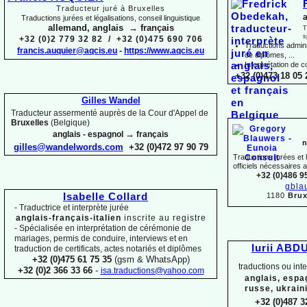
Traducteur juré à Bruxelles
a
Traductions jurées et légalisations, conseil linguistique
allemand, anglais → français
T
s
+32 (0)2 779 32 82 / +32 (0)475 690 706
Traductions adminis
francis.auquier@aqcis.eu
-
https://www.aqcis.eu
de diplômes, ...
Interprétation de c
+32 (0)473 18 05 
Gilles Wandel
Traducteur assermenté auprès de la Cour d'Appel de
Bruxelles
(Belgique)
→
anglais -
espagnol
français
n
gilles@wandelwords.com
+32 (0)472 97 90 79
Traductions jurées et
officiels nécessaires 
+32 (0)486 9
gbla
1180
Brux
Isabelle Collard
-
Traductrice et interprète jurée
anglais-
français-
italien
inscrite au registre
-
Spécialisée en interprétation de cérémonie de
mariages, permis de conduire, interviews et en
Iurii ABD
traduction de certificats, actes notariés et diplômes
+32 (0)475 61 75 35
(gsm & WhatsApp)
traductions ou int
+32 (0)2 366 33 66
-
isa.traductions@yahoo.com
anglais, espa
russe, ukrain
+32 (0)487 3