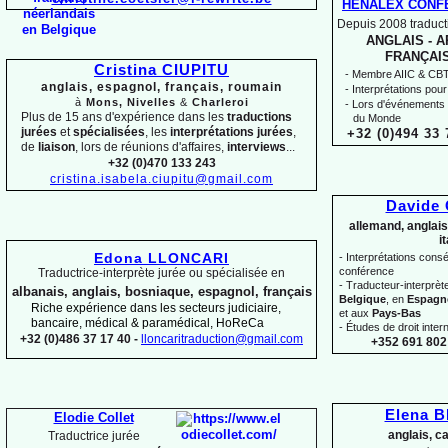
HENALEX CONF
Depuis 2008 traducti
ANGLAIS -
AR
FRANÇAIS
Cristina CIUPITU
-
Membre AIIC & CBTI,
anglais, espagnol, français, roumain
-
Interprétations pour
à
Mons, Nivelles
&
Charleroi
-
Lors d'événements 
Plus de 15 ans d'expérience dans les
traductions
du Monde
jurées
et
spécialisées
, les
interprétations jurées
,
+32 (0)494 33 
de
liaison
, lors de réunions d'affaires,
interviews
...
+32 (0)470 133 243
cristina.isabela.ciupitu@gmail.com
Davide
allemand, anglais
i
Edona LLONCARI
-
Interprétations conséc
conférence
Traductrice-
interprète jurée ou spécialisée en
-
Traducteur-
interprè
albanais, anglais, bosniaque, espagnol, français
Belgique
, en
Espagn
Riche expérience dans les secteurs judiciaire,
et aux
Pays-
Bas
bancaire, médical & paramédical, HoReCa
-
Études de droit intern
+32 (0)486 37 17 40 -
lloncaritraduction@gmail.com
+352 691 802 
Elena 
Elodie Collet
anglais, c
Traductrice jurée