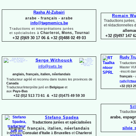
Rasha Al-
Zubairi
Romain Wui
arabe -
français -
arabe
Traductions jurées,
info@tagmemics.be
et rédactionnelles d
Traductions et interprétations jurées
alleman
Charleroi, Mons, Tournai
et spécialisées à
+32 (0)497 147 6
+32 (0)69 30 17 06 & +32 (0)488 02 49 03
Rudy Tr
Serge Withouck
Traduction
info@swts.be
Master VUB
-
inscrit dan
anglais, français, italien, néerlandais
français -
Traducteur agréé et reconnu dans toutes les provinces de
rudy@rttaa
Canada
+32 (0)3 
Traducteur/interprète juré en
Belgique
et
aux
Pays-
Bas
+32 (0)2 513 73 61 & +32 (0)475 49 59 30
Si
Traductio
arabe, espagn
Stefano Spadea
+32
Traductions jurées et spécialisées
silvie
anglais, français, italien, néerlandais
Inscrit au
Consulat
d'Italie
à
Bruxelles
et
Charleroi