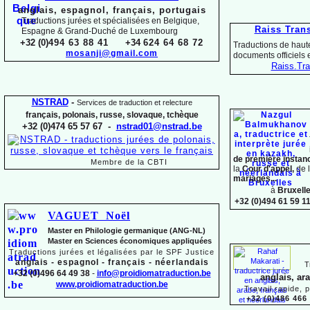
anglais, espagnol, français, portugais
Traductions jurées et spécialisées en Belgique,
Raiss Tran
Espagne & Grand-
Duché de Luxembourg
+32 (0)
494 63 88 41
+34
624 64 68 72
Traductions de haute
mosanji@gmail.com
documents officiels
Raiss.
Tra
NSTRAD
-
Services de traduction et relecture
français, polonais, russe, slovaque,
tchèque
+32 (0)474 65 57 67 -
nstrad01@nstrad.be
de première instan
Membre de la CBTI
la
Cour d'appel,
de 
mariages...
à
Bruxell
+32 (0)494 61 59 1
VAGUET Noël
Master en Philologie germanique (ANG-
NL)
Master en Sciences économiques appliquées
Traductions jurées et légalisées par le SPF Justice
anglais -
espagnol -
français -
néerlandais
T
+32 (0)496 64 49 38
-
info@proidiomatraduction.be
anglais, ar
www.proidiomatraduction.be
Travail rapide, 
+32 (0)486 466