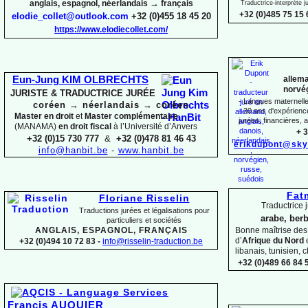
→
anglais, espagnol, néerlandais
français
Traductrice-
interprète 
+32 (0)485 75 15 
elodie_collet@outlook.com
+32 (0)455 18 45 20
https://www.elodiecollet.com/
allema
Eun-
Jung KIM OLBRECHTS
norvég
JURISTE & TRADUCTRICE JURÉE
-
Langues maternelles
coréen
→
néerlandais
→
coréen
-
30 ans d'expérience 
Master en droit
et
Master complémentaire
jurées, financières, a
(MANAMA)
en droit fiscal
à l’Université d’Anvers
+ 3
+32 (0)15 730 777
&
+32 (0)478 81 46 43
erikdupont@sky
info@hanbit.be
-
www.hanbit.be
Fat
Floriane Risselin
Traductrice j
Traductions jurées et légalisations
pour
arabe, berb
particuliers et sociétés
ANGLAIS, ESPAGNOL, FRANÇAIS
Bonne maîtrise de
d’
Afrique du Nord
+32 (0)494 10 72 83 -
info@risselin-
traduction.be
libanais, tunisien, c
+32 (0)489 66 84 5
Francis AUQUIER