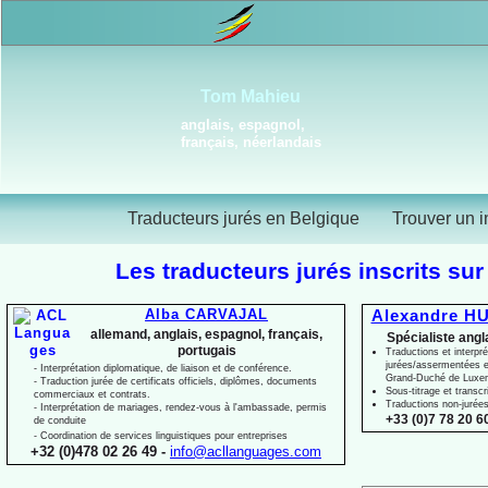
Tom Mahieu
anglais, espagnol,
français, néerlandais
Traducteurs jurés en Belgique
Trouver un i
Les traducteurs jurés inscrits sur
Alba CARVAJAL
Alexandre HU
allemand, anglais, espagnol, français,
Spécialiste angl
portugais
Traductions et interpré
jurées/assermentées e
-
Interprétation diplomatique, de liaison et de conférence.
Grand-
Duché de Luxe
-
Traduction jurée de certificats officiels, diplômes, documents
Sous-
titrage et transcr
commerciaux et contrats.
Traductions non-
jurée
-
Interprétation de mariages, rendez-
vous à l'ambassade, permis
+33 (0)7 78 20 60
de conduite
-
Coordination de services linguistiques pour entreprises
+32 (0)478 02 26 49 -
info@acllanguages.com