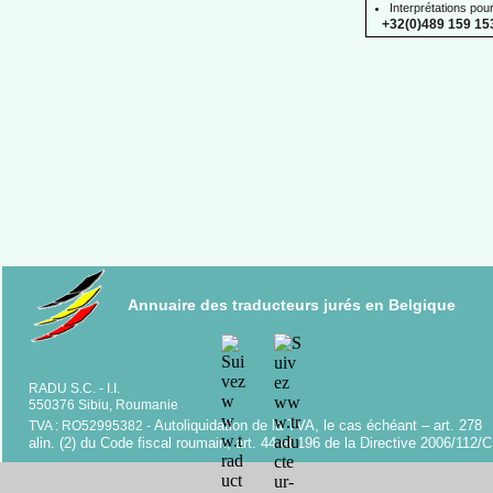
Interprétations pou
+32(0)489 159 153
Annuaire des traducteurs jurés en Belgique
RADU S.C. -
I.I.
550376 Sibiu, Roumanie
Autoliquidation de la TVA, le cas échéant – art. 278
TVA : RO52995382 -
alin. (2) du Code fiscal roumain; art. 44 et 196 de la Directive 2006/112/