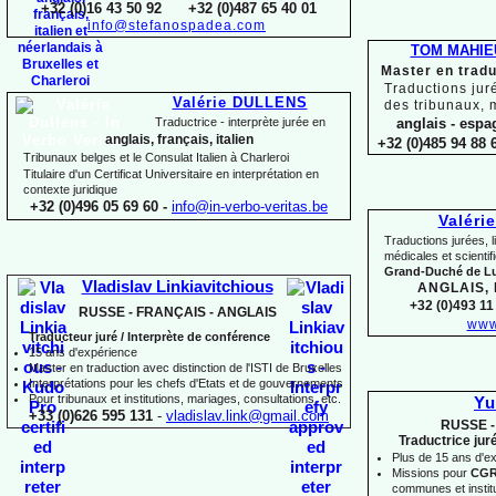
+32 (0)16 43 50 92 +32 (0)487 65 40 01
info@stefanospadea.com
TOM MAHIE
Master en tradu
Traductions jur
Valérie DULLENS
des tribunaux, 
Traductrice -
interprète jurée en
anglais -
espag
anglais, français, italien
+32 (0)485 94 88 6
Tribunaux belges et le Consulat Italien à Charleroi
Titulaire d'un Certificat Universitaire en interprétation en
contexte juridique
+32 (0)496 05 69 60 -
info@in-
verbo-
veritas.be
Valéri
Traductions jurées, l
médicales et scienti
Grand-
Duché de 
Vladislav Linkiavitchious
ANGLAIS,
+32 (0)493 11 
RUSSE -
FRANÇAIS -
ANGLAIS
www
Traducteur juré / Interprète de conférence
15 ans d'expérience
Master en traduction avec distinction de l'ISTI de Bruxelles
Interprétations pour les chefs d'Etats et de gouvernements
Pour
tribunaux
et institutions
, mariages, consultations, etc.
Yu
+33 (0)626 595 131
-
vladislav.link@gmail.com
RUSSE -
Traductrice jur
Plus de 15 ans d'e
Missions pour
CG
communes et institut