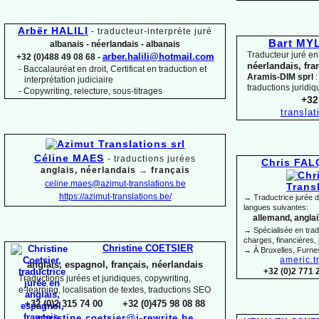
Arbër HALILI
-
traducteur-
interprète juré
Bart M
albanais -
néerlandais -
albanais
Traducteur juré en
arber.halili@hotmail.com
+32 (0)488 49 08 68 -
néerlandais, fra
Baccalauréat en droit, Certificat en traduction et
-
Aramis-
DIM sprl
:
interprétation judiciaire
traductions juridiq
-
Copywriting, relecture, sous-
titrages
+32
transla
Céline MAES
-
t
raductions jurées
Chris FA
anglais, néerlandais
→
français
celine.maes@azimut-
translations.be
https://azimut-
translations.be/
→ Traductrice jurée 
langues suivantes:
allemand, anglais
→ Spécialisée en trad
charges, financières, 
Christine COETSIER
→ À Bruxelles, Furne
americ.t
anglais, espagnol, français, néerlandais
+32 (0)2 771 
Traductions jurées et juridiques, copywriting,
e-
learning, localisation de textes, traductions SEO
+32 (0)2 315 74 00 +32 (0)475 98 08 88
christine.coetsier@i-
rewrite.be