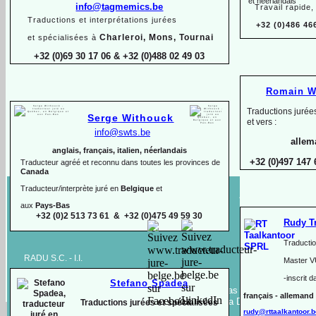
info@tagmemics.be
Travail rapide,
Traductions et interprétations jurées
+32 (0)486 46
Charleroi, Mons, Tournai
et spécialisées à
+32 (0)69 30 17 06 & +32 (0)488 02 49 03
Romain Wu
Traductions jurée
Serge Withouck
et vers :
info@swts.be
allem
anglais, français, italien, néerlandais
+32 (0)497 147 
Traducteur agréé et reconnu dans toutes les provinces de
Canada
Traducteur/interprète juré en
Belgique
et
Annuaire des
aux
Pays-
Bas
traducteurs jurés en Belgique
+32 (0)2 513 73 61 & +32 (0)475 49 59 30
Rudy T
Traductio
RADU S.C. -
I.I.
Master V
550376 Sibiu, Roumanie
-
inscrit d
Stefano Spadea
Autoliquidation de la TVA, le cas échéant – art. 278
TVA : RO52995382 -
français -
allemand 
alin. (2) du Code fiscal roumain; art. 44 et 196 de la Directive 2006/112
Traductions jurées et spécialisées
rudy@rttaalkantoor.b