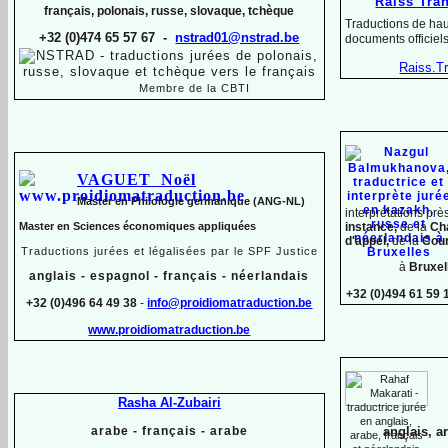
Raiss Tra
français, polonais, russe, slovaque,
tchèque
Traductions de hau
+32 (0)474 65 57 67 -
nstrad01@nstrad.be
documents officiel
Raiss.
T
Membre de la CBTI
VAGUET Noël
Master en Philologie germanique (ANG-
NL)
interprétations pr
instance,
de la
Ch
Master en Sciences économiques appliquées
d'appel,
de la
Cour
Traductions jurées et légalisées par le SPF Justice
à
Bruxel
anglais -
espagnol -
français -
néerlandais
+32 (0)494 61 59 
+32 (0)496 64 49 38
-
info@proidiomatraduction.be
www.proidiomatraduction.be
Rasha Al-
Zubairi
arabe -
français -
arabe
anglais, a