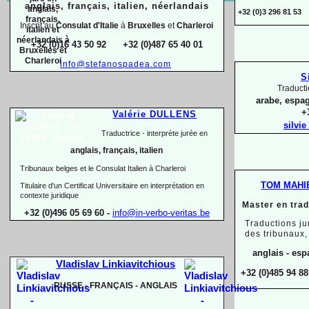
anglais, français, italien, néerlandais
+32 (0)3 296 81 5
Inscrit au
Consulat
d'Italie
à
Bruxelles
et
Charleroi
+32 (0)16 43 50 92 +32 (0)487 65 40 01
info@stefanospadea.com
S
Traducti
arabe, espag
+
Valérie DULLENS
silvi
Traductrice -
interprète jurée en
anglais, français, italien
Tribunaux belges et le Consulat Italien à Charleroi
TOM MAHI
Titulaire d'un Certificat Universitaire en interprétation en
contexte juridique
Master en tra
+32 (0)496 05 69 60 -
info@in-
verbo-
veritas.be
Traductions ju
des tribunaux
anglais -
espa
Vladislav Linkiavitchious
+32 (0)485 94 88
RUSSE -
FRANÇAIS -
ANGLAIS