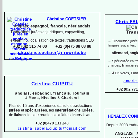
Christine COETSIER
Chris F
anglais, espagnol, français, néerlandais
Traductions jurées et juridiques, copywriting,
e-
learning, localisation de textes, traductions SEO
→ Traductrice jurée
langues suivantes:
+32 (0)2 315 74 00 +32 (0)475 98 08 88
christine.coetsier@i-
rewrite.be
allemand, angla
→ Spécialisée en tra
charges, financières
→ À Bruxelles, Fur
americ
Cristina CIUPITU
+32 (0)2 771
anglais, espagnol, français, roumain
à
Mons, Nivelles
&
Charleroi
Plus de 15 ans d'expérience dans les
traductions
jurées
et
spécialisées
, les
interprétations jurées
,
de
liaison
, lors de réunions d'affaires,
interviews
...
HENALEX CON
+32 (0)470 133 243
Depuis 2008 traduc
cristina.isabela.ciupitu@gmail.com
ANGLAIS -
A