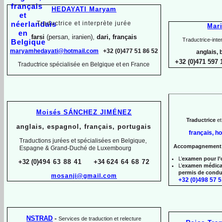
HEDAYATI Maryam
Traductrice et interprète jurée
Mar
farsi
(persan, iranien),
dari, français
Traductrice-
inte
maryamhedayati@hotmail.com
+32 (0)477 51 86 52
anglais, 
+32 (0)471 597 
Traductrice spécialisée en Belgique et en France
Moisés SÁNCHEZ JIMÉNEZ
Traductrice
et
anglais, espagnol, français, portugais
français, h
Traductions jurées et spécialisées en Belgique,
Accompagnemen
Espagne & Grand-
Duché de Luxembourg
L’
examen pour l’
+32 (0)
494 63 88 41
+34
624 64 68 72
L’
examen médica
permis de condu
mosanji@gmail.com
+32 (0)498 57 5
NSTRAD
-
Services de traduction et relecture