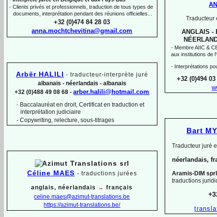
A
-
Clients privés et professionnels, traduction de tous types de
documents, interprétation pendant des réunions officielles...
Traducteur e
+32 (0)474 84 28 03
anna.mochtchevitina@gmail.com
ANGLAIS -
NÉERLAND
-
Membre AIIC & CBTI
aux institutions de
-
Interprétations po
Arbër HALILI
-
traducteur-
interprète juré
+32 (0)494 03
albanais -
néerlandais -
albanais
w
arber.halili@hotmail.com
+32 (0)488 49 08 68 -
Baccalauréat en droit, Certificat en traduction et
-
interprétation judiciaire
-
Copywriting, relecture, sous-
titrages
Bart M
Traducteur juré 
néerlandais, fr
Céline MAES
-
t
raductions jurées
Aramis-
DIM sprl
traductions jurid
anglais, néerlandais
→
français
+3
celine.maes@azimut-
translations.be
https://azimut-
translations.be/
transl