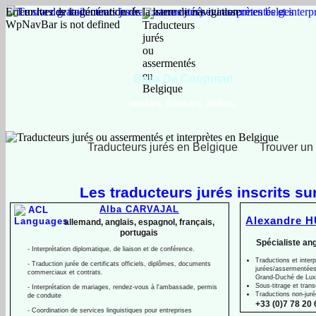
Erreur lors de la génération de la barre de navigation:
WpNavBar is not defined
Delia De Coopman
anglais, français, italien,
néerlandais, roumain
Traducteurs jurés en Belgique
Trouver un 
Les traducteurs jurés inscrits su
Alba CARVAJAL
Alexandre H
allemand, anglais, espagnol, français,
portugais
Spécialiste ang
-
Interprétation diplomatique, de liaison et de conférence.
Traductions et interp
-
Traduction jurée de certificats officiels, diplômes, documents
jurées/assermentées
commerciaux et contrats.
Grand-
Duché de Lu
Sous-
titrage et trans
-
Interprétation de mariages, rendez-
vous à l'ambassade, permis
Traductions non-
jur
de conduite
+33 (0)7 78 20 
-
Coordination de services linguistiques pour entreprises