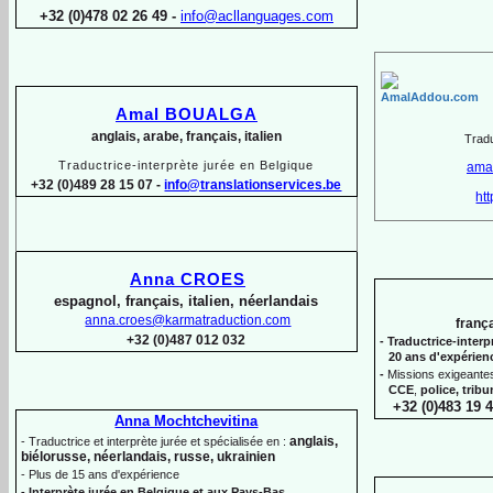
+32 (0)478 02 26 49 -
info@acllanguages.com
Amal BOUALGA
anglais, arabe, français, italien
Tradu
Traductrice-
interprète jurée en Belgique
ama
+32 (0)489 28 15 07 -
info@translationservices.be
ht
Anna CROES
espagnol, français, italien, néerlandais
anna.croes@karmatraduction.com
frança
+32 (0)487 012 032
-
Traductrice-
interp
20 ans d'expérie
-
Missions exigeantes
CCE
,
police,
trib
+32 (0)483 19 4
Anna Mochtchevitina
anglais,
-
Traductrice et interprète jurée et spécialisée en :
biélorusse, néerlandais, russe, ukrainien
-
Plus de 15 ans d'expérience
-
Interprète jurée en Belgique et aux Pays-
Bas