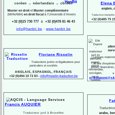
coréen
→
néerlandais
→
coréen
Elena
anglais, 
Master en droit
et
Master complémentaire
(MANAMA)
en droit fiscal
à l’Université d’Anvers
Traductrice-
interprèt
+32 (0)485 75 15
+32 (0)15 730 777
&
+32 (0)478 81 46 43
info@hanbit.be
-
www.hanbit.be
alle
norv
Floriane Risselin
-
Langues maternell
Traductions jurées et légalisations
pour
-
30 ans d'expérienc
particuliers et sociétés
jurées, financières,
ANGLAIS, ESPAGNOL, FRANÇAIS
+
+32 (0)494 10 72 83 -
info@risselin-
traduction.be
erikdupont@sk
Fa
Francis AUQUIER
Traductrice
arabe, be
Traducteur juré à Bruxelles