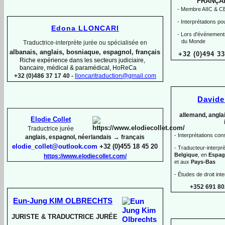
FRANÇAI
-
Membre AIIC & CBT
-
Interprétations po
Edona LLONCARI
-
Lors d'événements
du Monde
Traductrice-
interprète jurée ou spécialisée en
albanais, anglais, bosniaque, espagnol, français
+32 (0)494 33
Riche expérience dans les secteurs judiciaire,
bancaire, médical & paramédical, HoReCa
+32 (0)486 37 17 40 -
lloncaritraduction@gmail.com
David
allemand, anglai
Elodie Collet
Traductrice jurée
-
Interprétations con
→
anglais, espagnol, néerlandais
français
elodie_collet@outlook.com
+32 (0)455 18 45 20
-
Traducteur-
interp
Belgique
, en
Espag
https://www.elodiecollet.com/
et aux
Pays-
Bas
-
Études de droit inte
+352 691 80
Eun-
Jung KIM OLBRECHTS
JURISTE & TRADUCTRICE JURÉE