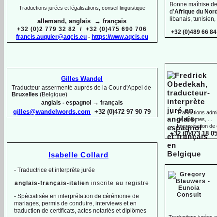
Bonne maîtrise d
Traductions jurées et légalisations, conseil linguistique
d’
Afrique du Nor
libanais, tunisien,
allemand, anglais → français
+32 (0)2 779 32 82 / +32 (0)475 690 706
+32 (0)489 66 84
francis.auquier@aqcis.eu
-
https://www.aqcis.eu
Gilles Wandel
Traducteur assermenté auprès de la Cour d'Appel de
Bruxelles
(Belgique)
→
anglais -
espagnol
français
gilles@wandelwords.com
+32 (0)472 97 90 79
Traductions admin
de diplômes, ...
Interprétation de
+32 (0)473 18 05
Isabelle Collard
-
Traductrice et interprète jurée
anglais-
français-
italien
inscrite au registre
-
Spécialisée en interprétation de cérémonie de
mariages, permis de conduire, interviews et en
traduction de certificats, actes notariés et diplômes