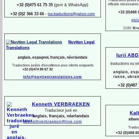
Traductions jurées e
officiels nécessaire
+32 (0)475 61 75 35
(gsm & WhatsApp)
+32 (0)486 
+32 (0)2 366 33 66
-
isa.traductions@yahoo.com
gbl
1180
Bru
Nuytten Legal
Translations
Iurii AB
anglais, espagnol, français, néerlandais
traductions ou in
Traductions jurées d'excellence pour clients exigeants
+32 (0)474 89 67 32
anglais, esp
russe, ukrai
info@nuyttentranslations.com
+32 (0)487 
Kenneth VERBRAEKEN
Traducteur juré en
Kal
anglais, français, néerlandais
albana
kennethverbraeken@live.com
Traduct
+32 (0)488 80