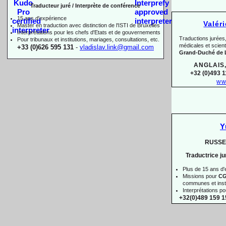
Traducteur juré / Interprète de conférence
15 ans d'expérience
Valér
Master en traduction avec distinction de l'ISTI de Bruxelles
Interprétations pour les chefs d'Etats et de gouvernements
Traductions jurées,
Pour
tribunaux
et institutions
, mariages, consultations, etc.
médicales et scien
+33 (0)626 595 131
-
vladislav.link@gmail.com
Grand-
Duché de
ANGLAIS
+32 (0)493 1
ww
Y
RUSSE 
Traductrice ju
Plus de 15 ans d
Missions pour
C
communes et instit
Interprétations p
+32(0)489 159 1