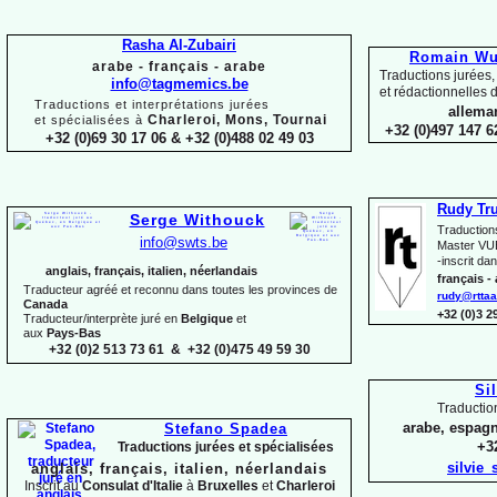
Rasha Al-
Zubairi
Romain Wui
arabe -
français -
arabe
Traductions jurées,
info@tagmemics.be
et rédactionnelles d
Traductions et interprétations jurées
alleman
Charleroi, Mons, Tournai
et spécialisées à
+32 (0)497 147 6
+32 (0)69 30 17 06 & +32 (0)488 02 49 03
Rudy Tr
Serge Withouck
Traduction
info@swts.be
Master VUB
-
inscrit dan
anglais, français, italien, néerlandais
français -
Traducteur agréé et reconnu dans toutes les provinces de
rudy@rttaa
Canada
+32 (0)3 
Traducteur/interprète juré en
Belgique
et
aux
Pays-
Bas
+32 (0)2 513 73 61 & +32 (0)475 49 59 30
Si
Traductio
arabe, espagn
Stefano Spadea
+32
Traductions jurées et spécialisées
silvie
anglais, français, italien, néerlandais
Inscrit au
Consulat
d'Italie
à
Bruxelles
et
Charleroi