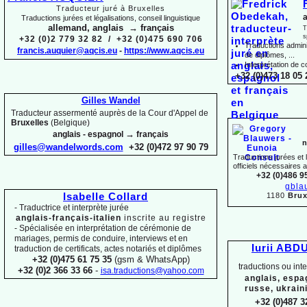
Traducteur juré à Bruxelles
a
Traductions jurées et légalisations, conseil linguistique
allemand, anglais → français
T
s
+32 (0)2 779 32 82 / +32 (0)475 690 706
Traductions adminis
francis.auquier@aqcis.eu
-
https://www.aqcis.eu
de diplômes, ...
Interprétation de c
+32 (0)473 18 05 
Gilles Wandel
Traducteur assermenté auprès de la Cour d'Appel de
Bruxelles
(Belgique)
→
anglais -
espagnol
français
n
gilles@wandelwords.com
+32 (0)472 97 90 79
Traductions jurées et
officiels nécessaires 
+32 (0)486 9
gbla
1180
Brux
Isabelle Collard
-
Traductrice et interprète jurée
anglais-
français-
italien
inscrite au registre
-
Spécialisée en interprétation de cérémonie de
mariages, permis de conduire, interviews et en
Iurii ABD
traduction de certificats, actes notariés et diplômes
+32 (0)475 61 75 35
(gsm & WhatsApp)
traductions ou int
+32 (0)2 366 33 66
-
isa.traductions@yahoo.com
anglais, espa
russe, ukrain
+32 (0)487 3