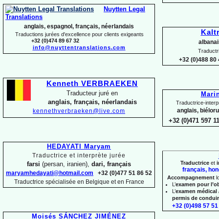
Nuytten Legal
Translations
anglais, espagnol, français, néerlandais
Kalt
Traductions jurées d'excellence pour clients exigeants
+32 (0)474 89 67 32
albanai
info@nuyttentranslations.com
Traductr
+32 (0)488 80 
Kenneth VERBRAEKEN
Traducteur juré en
Mari
anglais, français, néerlandais
Traductrice-
interp
anglais, biélor
kennethverbraeken@live.com
+32 (0)471 597 1
HEDAYATI Maryam
Traductrice et interprète jurée
Traductrice
et
i
farsi
(persan, iranien),
dari, français
français, hon
maryamhedayati@hotmail.com
+32 (0)477 51 86 52
Accompagnement
l
Traductrice spécialisée en Belgique et en France
L’
examen pour l’o
L’
examen médical 
permis de condui
+32 (0)498 57 51 
Moisés SÁNCHEZ JIMÉNEZ