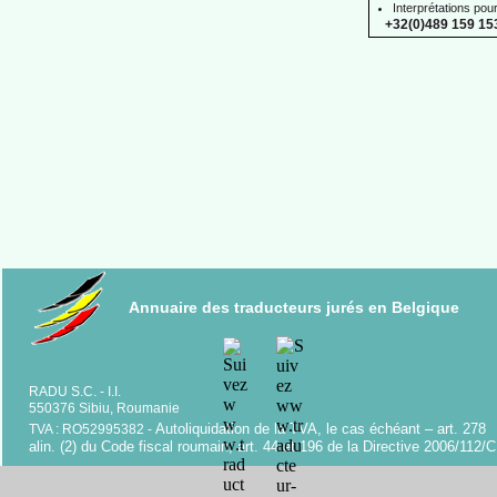
Interprétations pou
+32(0)489 159 153
Annuaire des traducteurs jurés en Belgique
RADU S.C. -
I.I.
550376 Sibiu, Roumanie
Autoliquidation de la TVA, le cas échéant – art. 278
TVA : RO52995382 -
alin. (2) du Code fiscal roumain; art. 44 et 196 de la Directive 2006/112/