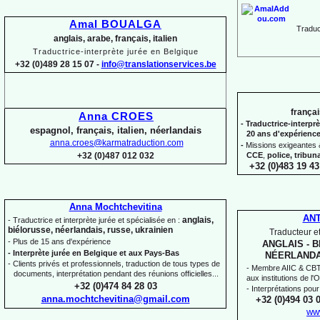
Amal BOUALGA
Traduct
anglais, arabe, français, italien
Traductrice-
interprète jurée en Belgique
+32 (0)489 28 15 07 -
info@translationservices.be
françai
Anna CROES
-
Traductrice-
interprè
espagnol, français, italien, néerlandais
20 ans d'expérienc
anna.croes@karmatraduction.com
-
Missions exigeantes &
CCE
,
police,
tribun
+32 (0)487 012 032
+32 (0)483 19 43
Anna Mochtchevitina
AN
anglais,
-
Traductrice et interprète jurée et spécialisée en :
biélorusse, néerlandais, russe, ukrainien
Traducteur et
-
Plus de 15 ans d'expérience
ANGLAIS -
B
-
Interprète jurée en Belgique et aux Pays-
Bas
NÉERLANDA
-
Clients privés et professionnels, traduction de tous types de
-
Membre AIIC & CBTI,
documents, interprétation pendant des réunions officielles...
aux institutions de l
+32 (0)474 84 28 03
-
Interprétations pour
anna.mochtchevitina@gmail.com
+32 (0)494 03 
ww