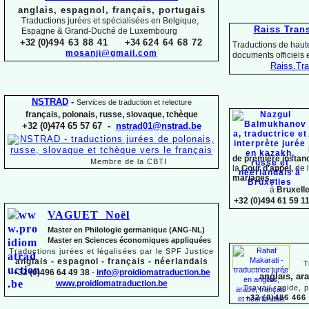
anglais, espagnol, français, portugais
Traductions jurées et spécialisées en Belgique,
Raiss Tran
Espagne & Grand-
Duché de Luxembourg
+32 (0)
494 63 88 41
+34
624 64 68 72
Traductions de haute
mosanji@gmail.com
documents officiels
Raiss.
Tra
NSTRAD
-
Services de traduction et relecture
français, polonais, russe, slovaque,
tchèque
+32 (0)474 65 57 67 -
nstrad01@nstrad.be
de première instan
Membre de la CBTI
la
Cour d'appel,
de 
mariages...
à
Bruxell
+32 (0)494 61 59 1
VAGUET Noël
Master en Philologie germanique (ANG-
NL)
Master en Sciences économiques appliquées
Traductions jurées et légalisées par le SPF Justice
anglais -
espagnol -
français -
néerlandais
T
+32 (0)496 64 49 38
-
info@proidiomatraduction.be
anglais, ar
www.proidiomatraduction.be
Travail rapide, 
+32 (0)486 466