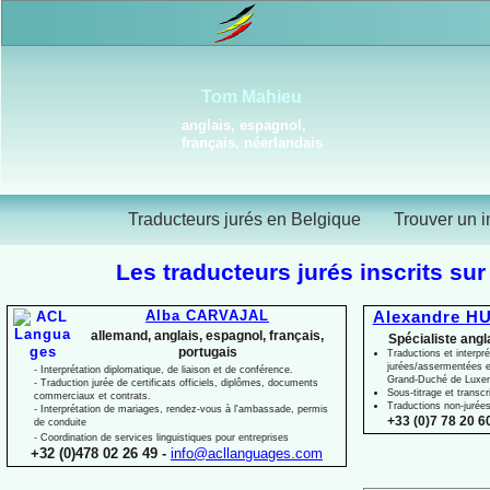
Tom Mahieu
anglais, espagnol,
français, néerlandais
Traducteurs jurés en Belgique
Trouver un i
Les traducteurs jurés inscrits sur
Alba CARVAJAL
Alexandre HU
allemand, anglais, espagnol, français,
Spécialiste angl
portugais
Traductions et interpré
jurées/assermentées e
-
Interprétation diplomatique, de liaison et de conférence.
Grand-
Duché de Luxe
-
Traduction jurée de certificats officiels, diplômes, documents
Sous-
titrage et transcr
commerciaux et contrats.
Traductions non-
jurée
-
Interprétation de mariages, rendez-
vous à l'ambassade, permis
+33 (0)7 78 20 60
de conduite
-
Coordination de services linguistiques pour entreprises
+32 (0)478 02 26 49 -
info@acllanguages.com