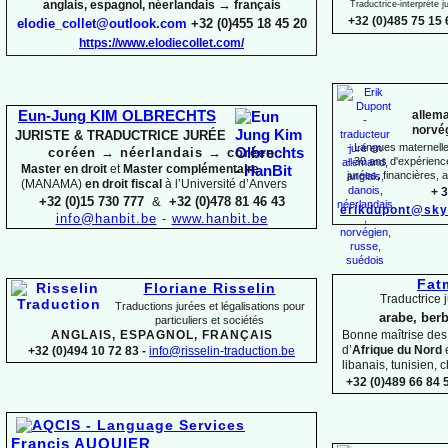
→
anglais, espagnol, néerlandais
français
Traductrice-
interprète 
+32 (0)485 75 15 
elodie_collet@outlook.com
+32 (0)455 18 45 20
https://www.elodiecollet.com/
allema
Eun-
Jung KIM OLBRECHTS
norvég
JURISTE & TRADUCTRICE JURÉE
-
Langues maternelles
coréen
→
néerlandais
→
coréen
-
30 ans d'expérience 
Master en droit
et
Master complémentaire
jurées, financières, a
(MANAMA)
en droit fiscal
à l’Université d’Anvers
+ 3
+32 (0)15 730 777
&
+32 (0)478 81 46 43
erikdupont@sky
info@hanbit.be
-
www.hanbit.be
Fat
Floriane Risselin
Traductrice j
Traductions jurées et légalisations
pour
arabe, berb
particuliers et sociétés
ANGLAIS, ESPAGNOL, FRANÇAIS
Bonne maîtrise de
d’
Afrique du Nord
+32 (0)494 10 72 83 -
info@risselin-
traduction.be
libanais, tunisien, c
+32 (0)489 66 84 5
Francis AUQUIER