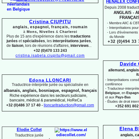
HENALEX CONF
Depuis 2008 traducti
ANGLAIS -
AR
FRANÇAIS
Cristina CIUPITU
-
Membre AIIC & CBTI,
anglais, espagnol, français, roumain
-
Interprétations pour
à
Mons, Nivelles
&
Charleroi
-
Lors d'événements 
Plus de 15 ans d'expérience dans les
traductions
du Monde
jurées
et
spécialisées
, les
interprétations jurées
,
+32 (0)494 33 
de
liaison
, lors de réunions d'affaires,
interviews
...
+32 (0)470 133 243
cristina.isabela.ciupitu@gmail.com
Davide
allemand, anglais
i
Edona LLONCARI
-
Interprétations conséc
conférence
Traductrice-
interprète jurée ou spécialisée en
-
Traducteur-
interprè
albanais, anglais, bosniaque, espagnol, français
Belgique
, en
Espagn
Riche expérience dans les secteurs judiciaire,
et aux
Pays-
Bas
bancaire, médical & paramédical, HoReCa
-
Études de droit intern
+32 (0)486 37 17 40 -
lloncaritraduction@gmail.com
+352 691 802 
Elena 
Elodie Collet
anglais, c
Traductrice jurée