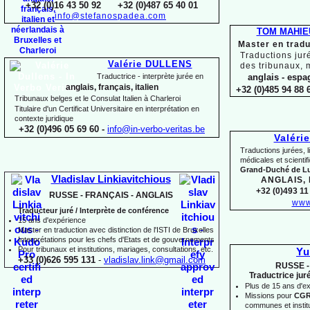
+32 (0)16 43 50 92 +32 (0)487 65 40 01
info@stefanospadea.com
TOM MAHIE
Master en tradu
Traductions jur
Valérie DULLENS
des tribunaux, 
Traductrice -
interprète jurée en
anglais -
espag
anglais, français, italien
+32 (0)485 94 88 6
Tribunaux belges et le Consulat Italien à Charleroi
Titulaire d'un Certificat Universitaire en interprétation en
contexte juridique
+32 (0)496 05 69 60 -
info@in-
verbo-
veritas.be
Valéri
Traductions jurées, l
médicales et scienti
Grand-
Duché de 
Vladislav Linkiavitchious
ANGLAIS,
+32 (0)493 11 
RUSSE -
FRANÇAIS -
ANGLAIS
www
Traducteur juré / Interprète de conférence
15 ans d'expérience
Master en traduction avec distinction de l'ISTI de Bruxelles
Interprétations pour les chefs d'Etats et de gouvernements
Pour
tribunaux
et institutions
, mariages, consultations, etc.
Yu
+33 (0)626 595 131
-
vladislav.link@gmail.com
RUSSE -
Traductrice jur
Plus de 15 ans d'e
Missions pour
CG
communes et institut