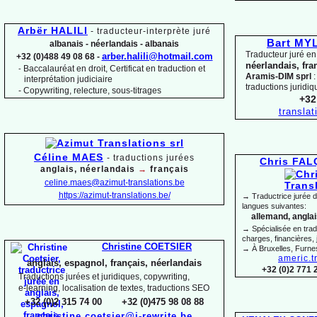
Arbër HALILI
-
traducteur-
interprète juré
Bart M
albanais -
néerlandais -
albanais
Traducteur juré en
arber.halili@hotmail.com
+32 (0)488 49 08 68 -
néerlandais, fra
Baccalauréat en droit, Certificat en traduction et
-
Aramis-
DIM sprl
:
interprétation judiciaire
traductions juridiq
-
Copywriting, relecture, sous-
titrages
+32
transla
Céline MAES
-
t
raductions jurées
Chris FA
anglais, néerlandais
→
français
celine.maes@azimut-
translations.be
https://azimut-
translations.be/
→ Traductrice jurée 
langues suivantes:
allemand, anglais
→ Spécialisée en trad
charges, financières, 
Christine COETSIER
→ À Bruxelles, Furne
americ.t
anglais, espagnol, français, néerlandais
+32 (0)2 771 
Traductions jurées et juridiques, copywriting,
e-
learning, localisation de textes, traductions SEO
+32 (0)2 315 74 00 +32 (0)475 98 08 88
christine.coetsier@i-
rewrite.be