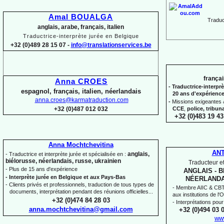
Amal BOUALGA
Traduct
anglais, arabe, français, italien
Traductrice-
interprète jurée en Belgique
+32 (0)489 28 15 07 -
info@translationservices.be
françai
Anna CROES
-
Traductrice-
interprè
espagnol, français, italien, néerlandais
20 ans d'expérienc
anna.croes@karmatraduction.com
-
Missions exigeantes &
CCE
,
police,
tribun
+32 (0)487 012 032
+32 (0)483 19 43
Anna Mochtchevitina
AN
anglais,
-
Traductrice et interprète jurée et spécialisée en :
biélorusse, néerlandais, russe, ukrainien
Traducteur et
-
Plus de 15 ans d'expérience
ANGLAIS -
B
-
Interprète jurée en Belgique et aux Pays-
Bas
NÉERLANDA
-
Clients privés et professionnels, traduction de tous types de
-
Membre AIIC & CBTI,
documents, interprétation pendant des réunions officielles...
aux institutions de l
+32 (0)474 84 28 03
-
Interprétations pour
anna.mochtchevitina@gmail.com
+32 (0)494 03 
ww