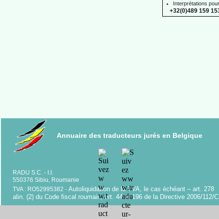
Interprétations pou
+32(0)489 159 153
Annuaire des traducteurs jurés en Belgique
RADU S.C. -
I.I.
550376 Sibiu, Roumanie
Autoliquidation de la TVA, le cas échéant – art. 278
TVA : RO52995382 -
alin. (2) du Code fiscal roumain; art. 44 et 196 de la Directive 2006/112/