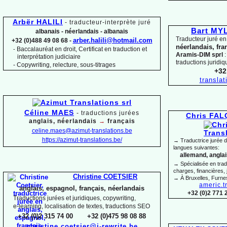
Arbër HALILI
-
traducteur-
interprète juré
Bart M
albanais -
néerlandais -
albanais
Traducteur juré en
arber.halili@hotmail.com
+32 (0)488 49 08 68 -
néerlandais, fra
Baccalauréat en droit, Certificat en traduction et
-
Aramis-
DIM sprl
:
interprétation judiciaire
traductions juridiq
-
Copywriting, relecture, sous-
titrages
+32
transla
Céline MAES
-
t
raductions jurées
Chris FA
anglais, néerlandais
→
français
celine.maes@azimut-
translations.be
https://azimut-
translations.be/
→ Traductrice jurée 
langues suivantes:
allemand, anglais
→ Spécialisée en trad
charges, financières, 
Christine COETSIER
→ À Bruxelles, Furne
americ.t
anglais, espagnol, français, néerlandais
+32 (0)2 771 
Traductions jurées et juridiques, copywriting,
e-
learning, localisation de textes, traductions SEO
+32 (0)2 315 74 00 +32 (0)475 98 08 88
christine.coetsier@i-
rewrite.be