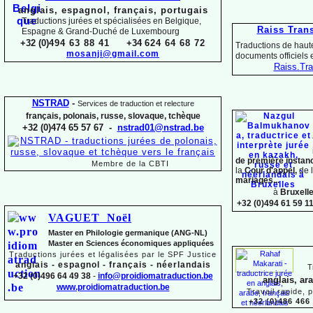
anglais, espagnol, français, portugais
Traductions jurées et spécialisées en Belgique,
Raiss Tran
Espagne & Grand-
Duché de Luxembourg
+32 (0)
494 63 88 41
+34
624 64 68 72
Traductions de haute
mosanji@gmail.com
documents officiels
Raiss.
Tra
NSTRAD
-
Services de traduction et relecture
français, polonais, russe, slovaque,
tchèque
+32 (0)474 65 57 67 -
nstrad01@nstrad.be
de première instan
Membre de la CBTI
la
Cour d'appel,
de 
mariages...
à
Bruxell
+32 (0)494 61 59 1
VAGUET Noël
Master en Philologie germanique (ANG-
NL)
Master en Sciences économiques appliquées
Traductions jurées et légalisées par le SPF Justice
anglais -
espagnol -
français -
néerlandais
T
+32 (0)496 64 49 38
-
info@proidiomatraduction.be
anglais, ar
www.proidiomatraduction.be
Travail rapide, 
+32 (0)486 466