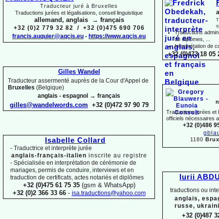
Traducteur juré à Bruxelles
a
Traductions jurées et légalisations, conseil linguistique
allemand, anglais → français
T
s
+32 (0)2 779 32 82 / +32 (0)475 690 706
Traductions adminis
francis.auquier@aqcis.eu
-
https://www.aqcis.eu
de diplômes, ...
Interprétation de c
+32 (0)473 18 05 
Gilles Wandel
Traducteur assermenté auprès de la Cour d'Appel de
Bruxelles
(Belgique)
→
anglais -
espagnol
français
n
gilles@wandelwords.com
+32 (0)472 97 90 79
Traductions jurées et
officiels nécessaires 
+32 (0)486 9
gbla
1180
Brux
Isabelle Collard
-
Traductrice et interprète jurée
anglais-
français-
italien
inscrite au registre
-
Spécialisée en interprétation de cérémonie de
mariages, permis de conduire, interviews et en
Iurii ABD
traduction de certificats, actes notariés et diplômes
+32 (0)475 61 75 35
(gsm & WhatsApp)
traductions ou int
+32 (0)2 366 33 66
-
isa.traductions@yahoo.com
anglais, espa
russe, ukrain
+32 (0)487 3