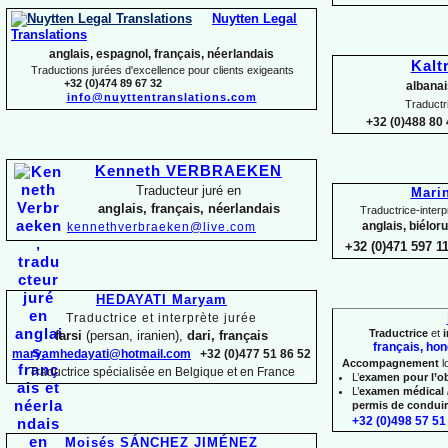
Nuytten Legal
Translations
anglais, espagnol, français, néerlandais
Kalt
Traductions jurées d'excellence pour clients exigeants
+32 (0)474 89 67 32
albanai
info@nuyttentranslations.com
Traductr
+32 (0)488 80 
Kenneth VERBRAEKEN
Traducteur juré en
Mari
anglais, français, néerlandais
Traductrice-
interp
anglais, biélor
kennethverbraeken@live.com
+32 (0)471 597 1
HEDAYATI Maryam
Traductrice et interprète jurée
Traductrice
et
i
farsi
(persan, iranien),
dari, français
français, hon
maryamhedayati@hotmail.com
+32 (0)477 51 86 52
Accompagnement
l
Traductrice spécialisée en Belgique et en France
L’
examen pour l’o
L’
examen médical 
permis de condui
+32 (0)498 57 51 
Moisés SÁNCHEZ JIMÉNEZ