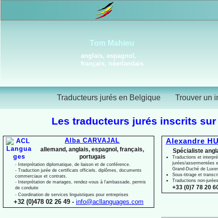
Tom Mahieu
anglais, espagnol,
français, néerlandais
Traducteurs jurés en Belgique
Trouver un i
Les traducteurs jurés inscrits sur
Alba CARVAJAL
Alexandre HU
allemand, anglais, espagnol, français,
Spécialiste angl
portugais
Traductions et interpré
jurées/assermentées e
-
Interprétation diplomatique, de liaison et de conférence.
Grand-
Duché de Luxe
-
Traduction jurée de certificats officiels, diplômes, documents
Sous-
titrage et transcr
commerciaux et contrats.
Traductions non-
jurée
-
Interprétation de mariages, rendez-
vous à l'ambassade, permis
+33 (0)7 78 20 60
de conduite
-
Coordination de services linguistiques pour entreprises
+32 (0)478 02 26 49 -
info@acllanguages.com