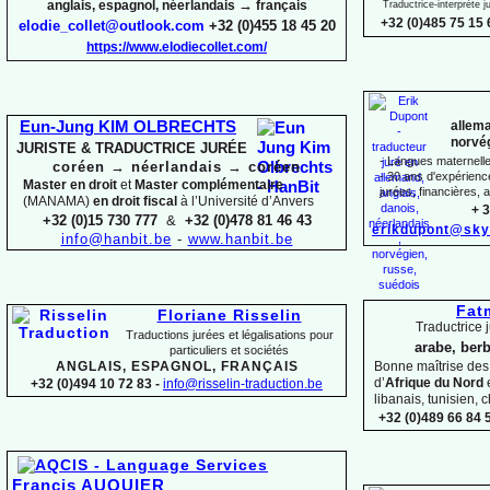
→
anglais, espagnol, néerlandais
français
Traductrice-
interprète 
+32 (0)485 75 15 
elodie_collet@outlook.com
+32 (0)455 18 45 20
https://www.elodiecollet.com/
allema
Eun-
Jung KIM OLBRECHTS
norvég
JURISTE & TRADUCTRICE JURÉE
-
Langues maternelles
coréen
→
néerlandais
→
coréen
-
30 ans d'expérience 
Master en droit
et
Master complémentaire
jurées, financières, a
(MANAMA)
en droit fiscal
à l’Université d’Anvers
+ 3
+32 (0)15 730 777
&
+32 (0)478 81 46 43
erikdupont@sky
info@hanbit.be
-
www.hanbit.be
Fat
Floriane Risselin
Traductrice j
Traductions jurées et légalisations
pour
arabe, berb
particuliers et sociétés
ANGLAIS, ESPAGNOL, FRANÇAIS
Bonne maîtrise de
d’
Afrique du Nord
+32 (0)494 10 72 83 -
info@risselin-
traduction.be
libanais, tunisien, c
+32 (0)489 66 84 5
Francis AUQUIER