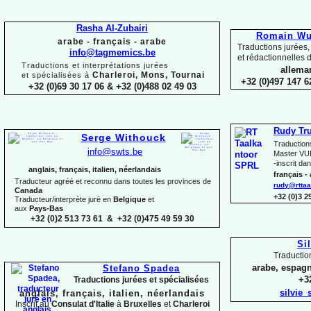
Rasha Al-
Zubairi
Romain Wui
arabe -
français -
arabe
Traductions jurées,
info@tagmemics.be
et rédactionnelles d
Traductions et interprétations jurées
alleman
Charleroi, Mons, Tournai
et spécialisées à
+32 (0)497 147 6
+32 (0)69 30 17 06 & +32 (0)488 02 49 03
Rudy Tr
Serge Withouck
Traduction
info@swts.be
Master VUB
-
inscrit dan
anglais, français, italien, néerlandais
français -
Traducteur agréé et reconnu dans toutes les provinces de
rudy@rttaa
Canada
+32 (0)3 
Traducteur/interprète juré en
Belgique
et
aux
Pays-
Bas
+32 (0)2 513 73 61 & +32 (0)475 49 59 30
Si
Traductio
arabe, espagn
Stefano Spadea
+32
Traductions jurées et spécialisées
silvie
anglais, français, italien, néerlandais
Inscrit au
Consulat
d'Italie
à
Bruxelles
et
Charleroi