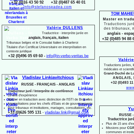
+32 (0)16 43 50 92 +32 (0)487 65 40 01
info@stefanospadea.com
TOM MAHIE
Master en tradu
Traductions jur
Valérie DULLENS
des tribunaux, 
Traductrice -
interprète jurée en
anglais -
espag
anglais, français, italien
+32 (0)485 94 88 6
Tribunaux belges et le Consulat Italien à Charleroi
Titulaire d'un Certificat Universitaire en interprétation en
contexte juridique
+32 (0)496 05 69 60 -
info@in-
verbo-
veritas.be
Valéri
Traductions jurées, l
médicales et scienti
Grand-
Duché de 
Vladislav Linkiavitchious
ANGLAIS,
+32 (0)493 11 
RUSSE -
FRANÇAIS -
ANGLAIS
www
Traducteur juré / Interprète de conférence
15 ans d'expérience
Master en traduction avec distinction de l'ISTI de Bruxelles
Interprétations pour les chefs d'Etats et de gouvernements
Pour
tribunaux
et institutions
, mariages, consultations, etc.
Yu
+33 (0)626 595 131
-
vladislav.link@gmail.com
RUSSE -
Traductrice jur
Plus de 15 ans d'e
Missions pour
CG
communes et institut