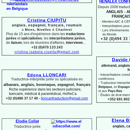
HENALEX CONF
Depuis 2008 traducti
ANGLAIS -
AR
FRANÇAIS
Cristina CIUPITU
-
Membre AIIC & CBTI,
anglais, espagnol, français, roumain
-
Interprétations pour
à
Mons, Nivelles
&
Charleroi
-
Lors d'événements 
Plus de 15 ans d'expérience dans les
traductions
du Monde
jurées
et
spécialisées
, les
interprétations jurées
,
+32 (0)494 33 
de
liaison
, lors de réunions d'affaires,
interviews
...
+32 (0)470 133 243
cristina.isabela.ciupitu@gmail.com
Davide
allemand, anglais
i
Edona LLONCARI
-
Interprétations conséc
conférence
Traductrice-
interprète jurée ou spécialisée en
-
Traducteur-
interprè
albanais, anglais, bosniaque, espagnol, français
Belgique
, en
Espagn
Riche expérience dans les secteurs judiciaire,
et aux
Pays-
Bas
bancaire, médical & paramédical, HoReCa
-
Études de droit intern
+32 (0)486 37 17 40 -
lloncaritraduction@gmail.com
+352 691 802 
Elena 
Elodie Collet
anglais, c
Traductrice jurée