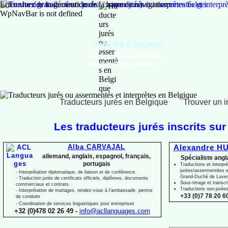
Erreur lors de la génération de la barre de navigation:
WpNavBar is not defined
Delia De Coopman
anglais, français, italien,
néerlandais, roumain
Traducteurs jurés en Belgique
Trouver un i
Les traducteurs jurés inscrits sur
Alba CARVAJAL
Alexandre HU
allemand, anglais, espagnol, français,
Spécialiste angl
portugais
Traductions et interpré
jurées/assermentées e
-
Interprétation diplomatique, de liaison et de conférence.
Grand-
Duché de Luxe
-
Traduction jurée de certificats officiels, diplômes, documents
Sous-
titrage et transcr
commerciaux et contrats.
Traductions non-
jurée
-
Interprétation de mariages, rendez-
vous à l'ambassade, permis
+33 (0)7 78 20 60
de conduite
-
Coordination de services linguistiques pour entreprises
+32 (0)478 02 26 49 -
info@acllanguages.com