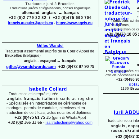
Traducteur juré à Bruxelles
a
Traductions jurées et légalisations, conseil linguistique
allemand, anglais → français
T
s
+32 (0)2 779 32 82 / +32 (0)475 690 706
Traductions adminis
francis.auquier@aqcis.eu
-
https://www.aqcis.eu
de diplômes, ...
Interprétation de c
+32 (0)473 18 05 
Gilles Wandel
Traducteur assermenté auprès de la Cour d'Appel de
Bruxelles
(Belgique)
→
anglais -
espagnol
français
n
gilles@wandelwords.com
+32 (0)472 97 90 79
Traductions jurées et
officiels nécessaires 
+32 (0)486 9
gbla
1180
Brux
Isabelle Collard
-
Traductrice et interprète jurée
anglais-
français-
italien
inscrite au registre
-
Spécialisée en interprétation de cérémonie de
mariages, permis de conduire, interviews et en
Iurii ABD
traduction de certificats, actes notariés et diplômes
+32 (0)475 61 75 35
(gsm & WhatsApp)
traductions ou int
+32 (0)2 366 33 66
-
isa.traductions@yahoo.com
anglais, espa
russe, ukrain
+32 (0)487 3