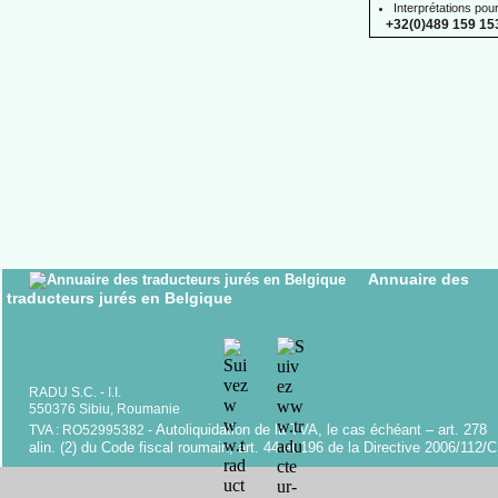
Interprétations pou
+32(0)489 159 153
Annuaire des
traducteurs jurés en Belgique
RADU S.C. -
I.I.
550376 Sibiu, Roumanie
Autoliquidation de la TVA, le cas échéant – art. 278
TVA : RO52995382 -
alin. (2) du Code fiscal roumain; art. 44 et 196 de la Directive 2006/112/