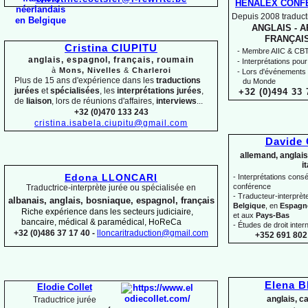
HENALEX CONF
Depuis 2008 traducti
ANGLAIS -
AR
FRANÇAIS
Cristina CIUPITU
-
Membre AIIC & CBTI,
anglais, espagnol, français, roumain
-
Interprétations pour
à
Mons, Nivelles
&
Charleroi
-
Lors d'événements 
Plus de 15 ans d'expérience dans les
traductions
du Monde
jurées
et
spécialisées
, les
interprétations jurées
,
+32 (0)494 33 
de
liaison
, lors de réunions d'affaires,
interviews
...
+32 (0)470 133 243
cristina.isabela.ciupitu@gmail.com
Davide
allemand, anglais
i
Edona LLONCARI
-
Interprétations conséc
conférence
Traductrice-
interprète jurée ou spécialisée en
-
Traducteur-
interprè
albanais, anglais, bosniaque, espagnol, français
Belgique
, en
Espagn
Riche expérience dans les secteurs judiciaire,
et aux
Pays-
Bas
bancaire, médical & paramédical, HoReCa
-
Études de droit intern
+32 (0)486 37 17 40 -
lloncaritraduction@gmail.com
+352 691 802 
Elena 
Elodie Collet
anglais, c
Traductrice jurée