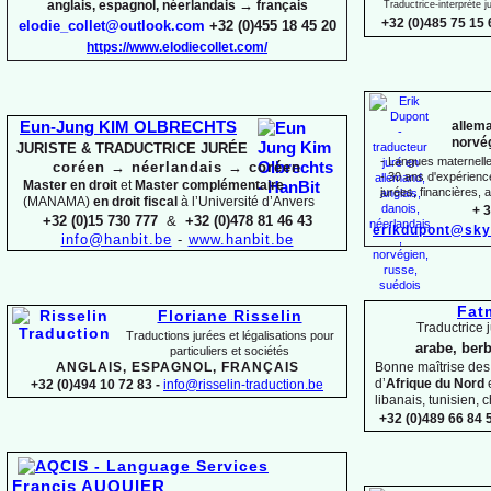
→
anglais, espagnol, néerlandais
français
Traductrice-
interprète 
+32 (0)485 75 15 
elodie_collet@outlook.com
+32 (0)455 18 45 20
https://www.elodiecollet.com/
allema
Eun-
Jung KIM OLBRECHTS
norvég
JURISTE & TRADUCTRICE JURÉE
-
Langues maternelles
coréen
→
néerlandais
→
coréen
-
30 ans d'expérience 
Master en droit
et
Master complémentaire
jurées, financières, a
(MANAMA)
en droit fiscal
à l’Université d’Anvers
+ 3
+32 (0)15 730 777
&
+32 (0)478 81 46 43
erikdupont@sky
info@hanbit.be
-
www.hanbit.be
Fat
Floriane Risselin
Traductrice j
Traductions jurées et légalisations
pour
arabe, berb
particuliers et sociétés
ANGLAIS, ESPAGNOL, FRANÇAIS
Bonne maîtrise de
d’
Afrique du Nord
+32 (0)494 10 72 83 -
info@risselin-
traduction.be
libanais, tunisien, c
+32 (0)489 66 84 5
Francis AUQUIER