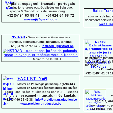
anglais, espagnol, français, portugais
Traductions jurées et spécialisées en Belgique,
Raiss Tran
Espagne & Grand-
Duché de Luxembourg
+32 (0)
494 63 88 41
+34
624 64 68 72
Traductions de haute
mosanji@gmail.com
documents officiels
Raiss.
Tra
NSTRAD
-
Services de traduction et relecture
français, polonais, russe, slovaque,
tchèque
+32 (0)474 65 57 67 -
nstrad01@nstrad.be
de première instan
Membre de la CBTI
la
Cour d'appel,
de 
mariages...
à
Bruxell
+32 (0)494 61 59 1
VAGUET Noël
Master en Philologie germanique (ANG-
NL)
Master en Sciences économiques appliquées
Traductions jurées et légalisées par le SPF Justice
anglais -
espagnol -
français -
néerlandais
T
+32 (0)496 64 49 38
-
info@proidiomatraduction.be
anglais, ar
www.proidiomatraduction.be
Travail rapide, 
+32 (0)486 466