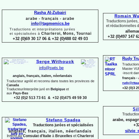
Rasha Al-
Zubairi
Romain Wui
arabe -
français -
arabe
Traductions jurées,
info@tagmemics.be
et rédactionnelles d
Traductions et interprétations jurées
alleman
Charleroi, Mons, Tournai
et spécialisées à
+32 (0)497 147 6
+32 (0)69 30 17 06 & +32 (0)488 02 49 03
Rudy Tr
Serge Withouck
Traduction
info@swts.be
Master VUB
-
inscrit dan
anglais, français, italien, néerlandais
français -
Traducteur agréé et reconnu dans toutes les provinces de
rudy@rttaa
Canada
+32 (0)3 
Traducteur/interprète juré en
Belgique
et
aux
Pays-
Bas
+32 (0)2 513 73 61 & +32 (0)475 49 59 30
Si
Traductio
arabe, espagn
Stefano Spadea
+32
Traductions jurées et spécialisées
silvie
anglais, français, italien, néerlandais
Inscrit au
Consulat
d'Italie
à
Bruxelles
et
Charleroi