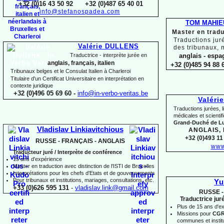
+32 (0)16 43 50 92 +32 (0)487 65 40 01
info@stefanospadea.com
TOM MAHIE
Master en tradu
Traductions jur
Valérie DULLENS
des tribunaux, 
Traductrice -
interprète jurée en
anglais -
espag
anglais, français, italien
+32 (0)485 94 88 6
Tribunaux belges et le Consulat Italien à Charleroi
Titulaire d'un Certificat Universitaire en interprétation en
contexte juridique
+32 (0)496 05 69 60 -
info@in-
verbo-
veritas.be
Valéri
Traductions jurées, l
médicales et scienti
Grand-
Duché de 
Vladislav Linkiavitchious
ANGLAIS,
+32 (0)493 11 
RUSSE -
FRANÇAIS -
ANGLAIS
www
Traducteur juré / Interprète de conférence
15 ans d'expérience
Master en traduction avec distinction de l'ISTI de Bruxelles
Interprétations pour les chefs d'Etats et de gouvernements
Pour
tribunaux
et institutions
, mariages, consultations, etc.
Yu
+33 (0)626 595 131
-
vladislav.link@gmail.com
RUSSE -
Traductrice jur
Plus de 15 ans d'e
Missions pour
CG
communes et institut