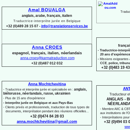
Amal BOUALGA
Traduct
anglais, arabe, français, italien
Traductrice-
interprète jurée en Belgique
+32 (0)489 28 15 07 -
info@translationservices.be
françai
Anna CROES
-
Traductrice-
interprè
espagnol, français, italien, néerlandais
20 ans d'expérienc
anna.croes@karmatraduction.com
-
Missions exigeantes &
CCE
,
police,
tribun
+32 (0)487 012 032
+32 (0)483 19 43
Anna Mochtchevitina
AN
anglais,
-
Traductrice et interprète jurée et spécialisée en :
biélorusse, néerlandais, russe, ukrainien
Traducteur et
-
Plus de 15 ans d'expérience
ANGLAIS -
B
-
Interprète jurée en Belgique et aux Pays-
Bas
NÉERLANDA
-
Clients privés et professionnels, traduction de tous types de
-
Membre AIIC & CBTI,
documents, interprétation pendant des réunions officielles...
aux institutions de l
+32 (0)474 84 28 03
-
Interprétations pour
anna.mochtchevitina@gmail.com
+32 (0)494 03 
ww