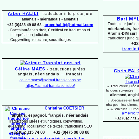
Arbër HALILI
-
traducteur-
interprète juré
Bart M
albanais -
néerlandais -
albanais
Traducteur juré en
arber.halili@hotmail.com
+32 (0)488 49 08 68 -
néerlandais, fra
Baccalauréat en droit, Certificat en traduction et
-
Aramis-
DIM sprl
:
interprétation judiciaire
traductions juridiq
-
Copywriting, relecture, sous-
titrages
+32
transla
Céline MAES
-
t
raductions jurées
Chris FA
anglais, néerlandais
→
français
celine.maes@azimut-
translations.be
https://azimut-
translations.be/
→ Traductrice jurée 
langues suivantes:
allemand, anglais
→ Spécialisée en trad
charges, financières, 
Christine COETSIER
→ À Bruxelles, Furne
americ.t
anglais, espagnol, français, néerlandais
+32 (0)2 771 
Traductions jurées et juridiques, copywriting,
e-
learning, localisation de textes, traductions SEO
+32 (0)2 315 74 00 +32 (0)475 98 08 88
christine.coetsier@i-
rewrite.be