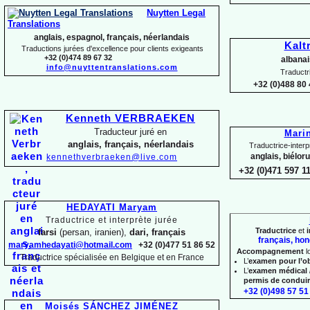
Nuytten Legal
Translations
anglais, espagnol, français, néerlandais
Kalt
Traductions jurées d'excellence pour clients exigeants
+32 (0)474 89 67 32
albanai
info@nuyttentranslations.com
Traductr
+32 (0)488 80 
Kenneth VERBRAEKEN
Traducteur juré en
Mari
anglais, français, néerlandais
Traductrice-
interp
anglais, biélor
kennethverbraeken@live.com
+32 (0)471 597 1
HEDAYATI Maryam
Traductrice et interprète jurée
Traductrice
et
i
farsi
(persan, iranien),
dari, français
français, hon
maryamhedayati@hotmail.com
+32 (0)477 51 86 52
Accompagnement
l
Traductrice spécialisée en Belgique et en France
L’
examen pour l’o
L’
examen médical 
permis de condui
+32 (0)498 57 51 
Moisés SÁNCHEZ JIMÉNEZ